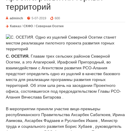
территорий
adminch
5-07-2019
600
Кавказ
/
СКФО
/
Северная Осетия
С. ОСЕТИЯ.
Главам трех сельских районов Северной
Осетии, а это Алагирский, Ирафский Пригородный, во
взаимодействии с Агентством развития РСО-Алания
предстоит определить одно из ущелий в качестве базового
места для реализации программы развития горных
территорий. Об этом шла речь на заседании Проектного
офиса, состоявшегося под председательством Главы РСО-
Алания Вячеслава Битарова .
В мероприятии приняли участие вице-премьеры
республиканского Правительства Ахсарбек Сабаткоев, Ирина
Азимова, Ахсарбек Фадзаев и Русланбек Икаев , Министр
труда и социального развития Борис Хубаев , руководитель