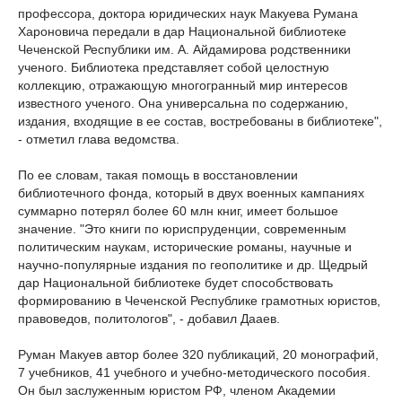
профессора, доктора юридических наук Макуева Румана
Хароновича передали в дар Национальной библиотеке
Чеченской Республики им. А. Айдамирова родственники
ученого. Библиотека представляет собой целостную
коллекцию, отражающую многогранный мир интересов
известного ученого. Она универсальна по содержанию,
издания, входящие в ее состав, востребованы в библиотеке",
- отметил глава ведомства.
По ее словам, такая помощь в восстановлении
библиотечного фонда, который в двух военных кампаниях
суммарно потерял более 60 млн книг, имеет большое
значение. "Это книги по юриспруденции, современным
политическим наукам, исторические романы, научные и
научно-популярные издания по геополитике и др. Щедрый
дар Национальной библиотеке будет способствовать
формированию в Чеченской Республике грамотных юристов,
правоведов, политологов", - добавил Дааев.
Руман Макуев автор более 320 публикаций, 20 монографий,
7 учебников, 41 учебного и учебно-методического пособия.
Он был заслуженным юристом РФ, членом Академии