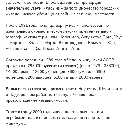
сельской местности. Впоследствии эта пропорция
значительно увеличилась из – за того множество городских
жителей искало убежища от войны в сельской местности.
После 1991 года чеченцы вернулись к использованию
изначальной ономастической лексики применительно к
географическим терминам. Например, Аргун стал Орга, Урус
– Мартан – Халха – Марта, Виноградное – Баммат – Юрт,
Ассиновская – Эха-Борзе, Атаги – Атага.
Согласно переписи 1989 года в Чечено-ингушской АССР
проживало 293000 русских (и казаков) (ср. в 1979 - 336000),
14800 армян, 12600 украинцев, 9800 кумыков, 6800
ногайцев, 6200 аварцев, 5100 татар и 2600 евреев.
Большинство казаков, проживавших в Наурском, Шелковском
и Надтеречном районах, покинули Чечню после
провозглашения независимости.
Также к концу 2000 года численность армянского и
еврейского населения сократилась до незначительного
минимума.