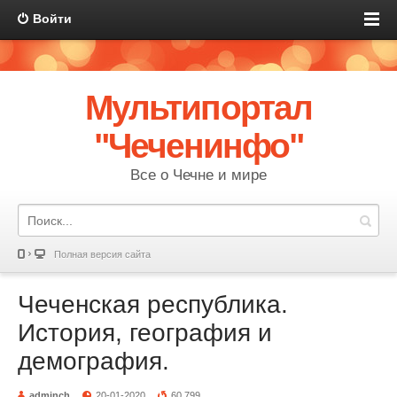
Войти
Мультипортал
"Чеченинфо"
Все о Чечне и мире
Полная версия сайта
Чеченская республика.
История, география и
демография.
adminch
20-01-2020
60 799