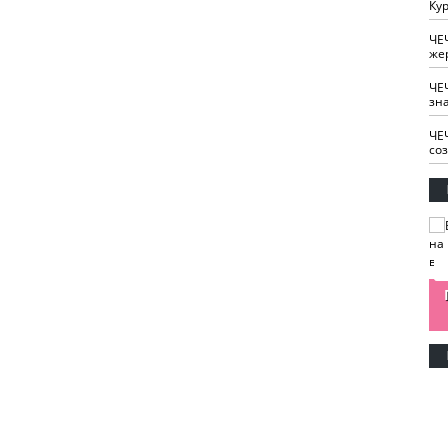
Кур
ЧЕ
же
ЧЕ
зн
ЧЕ
со
изайн
Одобряете ли вы
Нужна ли "хартия
Ахмат"
антитабачный
ответственного
законопроект?
блогера"?