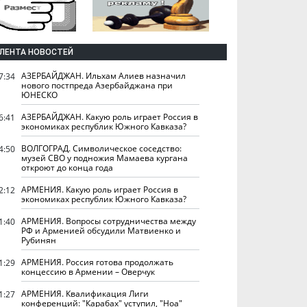
ЛЕНТА НОВОСТЕЙ
АЗЕРБАЙДЖАН. Ильхам Алиев назначил
7:34
нового постпреда Азербайджана при
ЮНЕСКО
АЗЕРБАЙДЖАН. Какую роль играет Россия в
6:41
экономиках республик Южного Кавказа?
ВОЛГОГРАД. Символическое соседство:
4:50
музей СВО у подножия Мамаева кургана
откроют до конца года
АРМЕНИЯ. Какую роль играет Россия в
2:12
экономиках республик Южного Кавказа?
АРМЕНИЯ. Вопросы сотрудничества между
1:40
РФ и Арменией обсудили Матвиенко и
Рубинян
АРМЕНИЯ. Россия готова продолжать
1:29
концессию в Армении – Оверчук
АРМЕНИЯ. Квалификация Лиги
1:27
конференций: "Карабах" уступил, "Ноа"