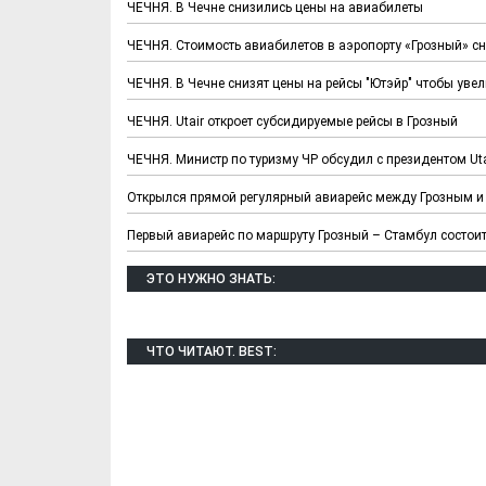
ЧЕЧНЯ. В Чечне снизились цены на авиабилеты
ЧЕЧНЯ. Стоимость авиабилетов в аэропорту «Грозный» с
ЧЕЧНЯ. В Чечне снизят цены на рейсы "Ютэйр" чтобы уве
ЧЕЧНЯ. Utair откроет субсидируемые рейсы в Грозный
ЧЕЧНЯ. Министр по туризму ЧР обсудил с президентом U
Открылся прямой регулярный авиарейс между Грозным и 
Х. Гапураев. Капкан
ЧЕЧНЯ. А. Ту
для Зелимхана (Отр.
"Зелимх
Первый авиарейс по маршруту Грозный – Стамбул состоит
из романа «1овда»)
(Отрыво
ЭТО НУЖНО ЗНАТЬ:
ЧТО ЧИТАЮТ. BEST: