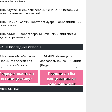
умова Бата (Хава)
ЧНЯ. Заурбек Шерипов: первый чеченский историк и
ртва сталинских репрессий
ЧНЯ. Шамиль-Хаджи Каратаев: мудрец, объединивший
ание и мир
ЧНЯ. Халид Яндаров: первый чеченский лингвист и
здатель грамматики
НАШИ ПОСЛЕДНИЕ ОПРОСЫ
‹
›
Поддерживаете ли
Прошли ли Вы
Как Вы оцен
Вы инициативу?
вакцинацию от
деятельность
короновируса?
ЧР?
МЫ В СЕТЯХ: