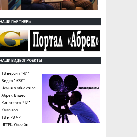
НАШИ ПАРТНЕРЫ
НАШИ ВИДЕОПРОЕКТЫ
ТВ версия "ЧИ"
Видео-"ЖЗЛ"
Чечня в обьективе
Абрек. Видео
Кинотеатр "ЧИ"
Клип-топ
ТВ и РВ ЧР
ЧГТРК. Онлайн