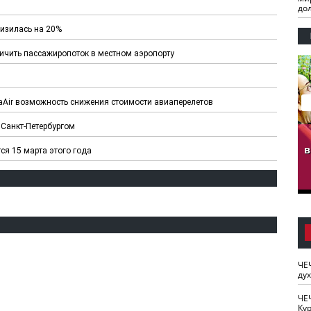
до
низилась на 20%
личить пассажиропоток в местном аэропорту
taAir возможность снижения стоимости авиаперелетов
Санкт-Петербургом
гузов.
ЧЕЧНЯ. Обарг Варин
ЧЕЧНЯ. Хьаьжин
ан"
илли
мурд - обарг Вара
в
ся 15 марта этого года
к)
ЧЕ
ду
ЧЕ
Кур