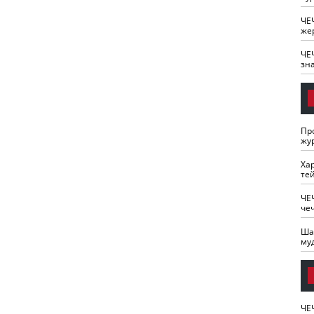
ЧЕ
же
ЧЕ
зн
Пр
жу
Ха
те
ЧЕ
че
Ша
му
ЧЕ