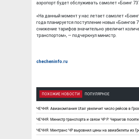
аэропорт будет обслуживать самолет «Боинг 73
«На данный момент у нас летает самолет «Боинг
года планируется поступление новых «Боингов 73
снижение тарифов значительно увеличит коли
транспортом», — подчеркнул министр.
checheninfo.ru
ПОХОЖИЕ НОВОСТИ
ПОПУЛЯРНОЕ
ЧЕЧНЯ. Авиакомпания Utair увеличит число рейсов в Гро
ЧЕЧНЯ. Министр транспорта и связи ЧР Р. Черхигов посет
ЧЕЧНЯ. Минтранс ЧР выровнил цены на авиабилеты из Гр