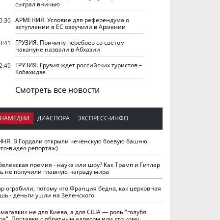
сыграл вничью
АРМЕНИЯ. Условие для референдума о
0:30
вступлении в ЕС озвучили в Армении
ГРУЗИЯ. Причину перебоев со светом
3:41
накануне назвали в Абхазии
ГРУЗИЯ. Грузия ждет российских туристов –
2:49
Кобахидзе
Смотреть все новости
НАМЕДНИ
ДИАСПОРА
ЭКСПРЕСС-ИНФО
ЧНЯ. В Гордали открыли чеченскую боевую башню
ото-видео репортаж)
белевская премия - наука или шоу? Как Трамп и Гитлер
ть не получили главную награду мира
вр ограбили, потому что Франция бедна, как церковная
шь - деньги ушли на Зеленского
омагавки» не для Киева, а для США — роль "голубя
ра". Поставки с обратным адресом или кто кому