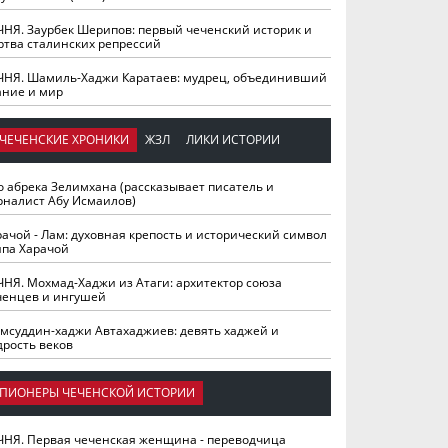
ЧНЯ. Заурбек Шерипов: первый чеченский историк и
ртва сталинских репрессий
ЧНЯ. Шамиль-Хаджи Каратаев: мудрец, объединивший
ание и мир
ЧЕЧЕНСКИЕ ХРОНИКИ
ЖЗЛ
ЛИКИ ИСТОРИИ
о абрека Зелимхана (рассказывает писатель и
рналист Абу Исмаилов)
рачой - Лам: духовная крепость и исторический символ
йпа Харачой
ЧНЯ. Мохмад-Хаджи из Атаги: архитектор союза
ченцев и ингушей
мсуддин-хаджи Автахаджиев: девять хаджей и
дрость веков
ПИОНЕРЫ ЧЕЧЕНСКОЙ ИСТОРИИ
ЧНЯ. Первая чеченская женщина - переводчица