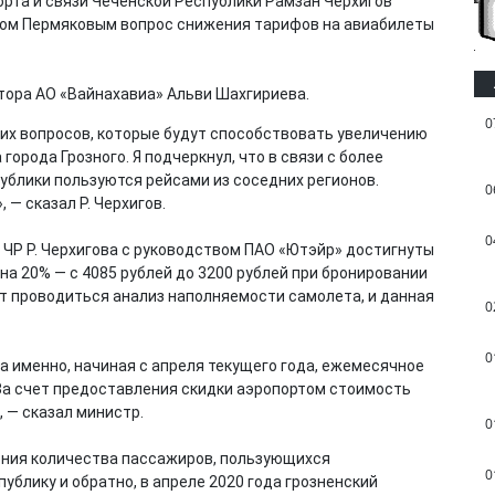
орта и связи Чеченской Республики Рамзан Черхигов
влом Пермяковым вопрос снижения тарифов на авиабилеты
тора АО «Вайнахавиа» Альви Шахгириева.
0
их вопросов, которые будут способствовать увеличению
орода Грозного. Я подчеркнул, что в связи с более
блики пользуются рейсами из соседних регионов.
0
 — сказал Р. Черхигов.
0
 ЧР Р. Черхигова с руководством ПАО «Ютэйр» достигнуты
а 20% — с 4085 рублей до 3200 рублей при бронировании
дет проводиться анализ наполняемости самолета, и данная
0
0
а именно, начиная с апреля текущего года, ежемесячное
 За счет предоставления скидки аэропортом стоимость
, — сказал министр.
0
чения количества пассажиров, пользующихся
0
ублику и обратно, в апреле 2020 года грозненский