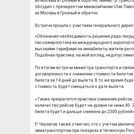
из Москвы в Грозный и обратно. Министр трансп
обсудил с президентом авиакомпании Utair Па
из Москвы в Грозный и обратно.
Встреча прошла с участием генерального дирек
«Обозначил необходимость решения ряда текущ
пассажиропотока из международного аэропорта г
высокими тарифами на авиабилеты жители респу
Подобная практика, на мой взгляд, недопустима»,
По итогам встречи министра транспорта и связи
договоренности о снижении стоимости билетов н
билета за 14 дней до вылета. В то же время бу
стоимость будет смещаться к дате вылета.
«Также прекратится практика снижения рейсов, 
количество рейсов будет на уровне не ниже 85.
билета будет и дальше снижена до 2300 рублей»
Р. Черхигов также отметил, что с учетом увели
авиатранспортом при поездках в Чеченскую Респ