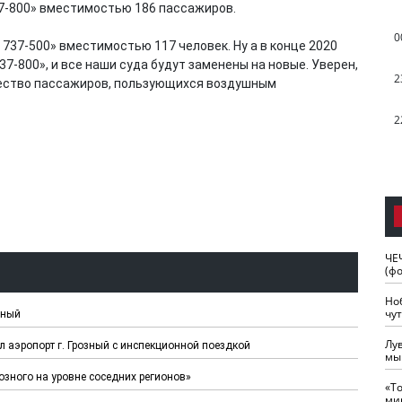
7-800» вместимостью 186 пассажиров.
0
 737-500» вместимостью 117 человек. Ну а в конце 2020
7-800», и все наши суда будут заменены на новые. Уверен,
2
чество пассажиров, пользующихся воздушным
2
ЧЕ
(ф
Но
чу
зный
Лу
ил аэропорт г. Грозный с инспекционной поездкой
мы
озного на уровне соседних регионов»
«Т
ми