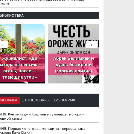
лжен?
БИБЛИОТЕКА
‹
›
Журналист: «До
Абрек Зелимхан и
Абрек Зели
ыхода на пенсию —
дуэль без крови
петух, ко
огонь, после —
(горская притча)
принёс де
тлеющие угли»
МОЗАИКА
ЭТНОСЛОВАРЬ
ХРОНОГРАФ
ЧНЯ. Кунта-Хаджи Кишиев и гуноевцы: история
ховной связи
ЧНЯ. Первая чеченская женщина - переводчица
умова Бата (Хава)