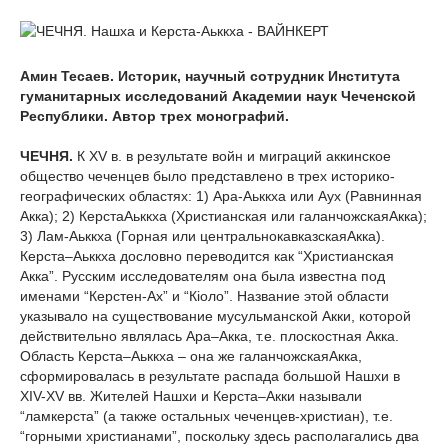
Амин Тесаев. Историк, научный сотрудник Института
гуманитарных исследований Академии наук Чеченской
Республики. Автор трех монографий.
ЧЕЧНЯ.
К XV в. в результате войн и миграций аккинское
общество чеченцев было представлено в трех историко-
географических областях: 1) Ара-Аьккха или Аух (Равнинная
Акка); 2) КерстаАьккха (Христианская или галанчожскаяАкка);
3) Лам-Аьккха (Горная или центральнокавказскаяАкка).
Керста–Аьккха дословно переводится как “Христианская
Акка”. Русским исследователям она была известна под
именами “Керстен-Ах” и “Кiоло”. Название этой области
указывало на существование мусульманской Акки, которой
действительно являлась Ара–Акка, т.е. плоскостная Акка.
Область Керста–Аьккха – она же галанчожскаяАкка,
сформировалась в результате распада большой Нашхи в
XIV-XV вв. Жителей Нашхи и Керста–Акки называли
“ламкерста” (а также остальных чеченцев-христиан), т.е.
“горными христианами”, поскольку здесь располагались два