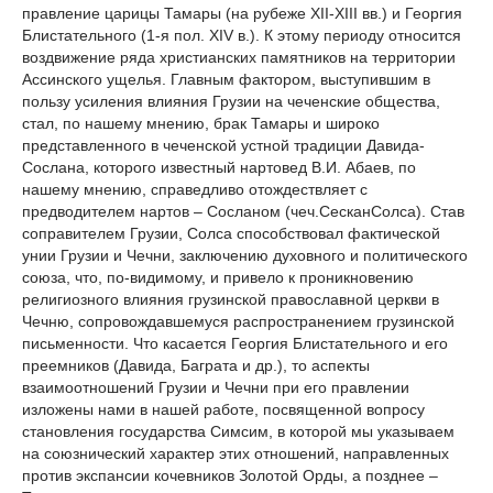
правление царицы Тамары (на рубеже XII-XIII вв.) и Георгия
Блистательного (1-я пол. XIV в.). К этому периоду относится
воздвижение ряда христианских памятников на территории
Ассинского ущелья. Главным фактором, выступившим в
пользу усиления влияния Грузии на чеченские общества,
стал, по нашему мнению, брак Тамары и широко
представленного в чеченской устной традиции Давида-
Сослана, которого известный нартовед В.И. Абаев, по
нашему мнению, справедливо отождествляет с
предводителем нартов – Сосланом (чеч.СесканСолса). Став
соправителем Грузии, Солса способствовал фактической
унии Грузии и Чечни, заключению духовного и политического
союза, что, по-видимому, и привело к проникновению
религиозного влияния грузинской православной церкви в
Чечню, сопровождавшемуся распространением грузинской
письменности. Что касается Георгия Блистательного и его
преемников (Давида, Баграта и др.), то аспекты
взаимоотношений Грузии и Чечни при его правлении
изложены нами в нашей работе, посвященной вопросу
становления государства Симсим, в которой мы указываем
на союзнический характер этих отношений, направленных
против экспансии кочевников Золотой Орды, а позднее –