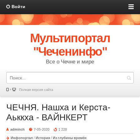
Войти
Мультипортал
"Чеченинфо"
Все о Чечне и мире
Полная версия сайта
ЧЕЧНЯ. Нашха и Керста-
Аьккха - ВАЙНКЕРТ
adminch
7-05-2020
1 228
Инфопортал
/
История
/
Из глубины времён