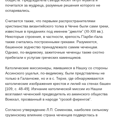
обществ. Председатель съезда носил титул Муьйта и
почитался за мудреца, разумные решения которого не
оспаривались.
Считается также, что первыми распространителями
христианства византийского толка в Чечне были сами греки,
известные в преданиях под именем “джелти” (XI-XIII вв.).
Некоторые строения, в частности, крепость ГIарби-гIала
также считались построенными греками. Разумеется,
башенное зодчество принадлежало самим чеченцам.
Однако, по-видимому, зажиточные чеченцы также охотно
прибегали к услугам греческих каменщиков.
Католические миссионеры, явившиеся в Нашху со стороны
Ассинского ущелья, по-видимому, были представлены не
только в Галанчоже, но и в с. Терхе, где обнаруживаются
католические изображения крестов и лилий на стенах башен
[109, c. 48-49]. Изгнание католической миссии из Нашхи
возглавил чеченский предводитель из аккинского общества
Воккхал, прозванный в народе “грозой фиренгов”.
Согласно утверждению Л.П. Семенова, наиболее сильному
грузинскому влиянию страна чеченцев подверглась в