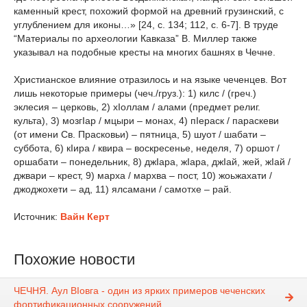
каменный крест, похожий формой на древний грузинский, с
углублением для иконы…» [24, c. 134; 112, c. 6-7]. В труде
“Материалы по археологии Кавказа” В. Миллер также
указывал на подобные кресты на многих башнях в Чечне.
Христианское влияние отразилось и на языке чеченцев. Вот
лишь некоторые примеры (чеч./груз.): 1) килс / (греч.)
эклесия – церковь, 2) хIоллам / алами (предмет религ.
культа), 3) мозгIар / мцыри – монах, 4) пIераск / параскеви
(от имени Св. Прасковьи) – пятница, 5) шуот / шабати –
суббота, 6) кIира / квира – воскресенье, неделя, 7) оршот /
оршабати – понедельник, 8) джIара, жIара, джIай, жей, жIай /
джвари – крест, 9) марха / мархва – пост, 10) жоьжахати /
джоджохети – ад, 11) ялсамани / самотхе – рай.
Источник:
Вайн Керт
Похожие новости
ЧЕЧНЯ. Аул ВIовга - один из ярких примеров чеченских
фортификационных сооружений