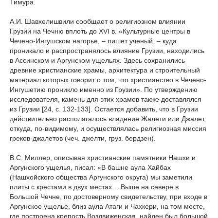
Тимура.
А.И. Шавхелишвили сообщает о религиозном влиянии
Грузии на Чечню вплоть до XVI в. «Культурные центры в
Чечено-Ингушском нагорье, – пишет ученый, – куда
проникало и распространялось влияние Грузии, находились
в Ассинском и Аргунском ущельях. Здесь сохранились
древние христианские храмы, архитектура и строительный
материал которых говорит о том, что христианство в Чечено-
Ингушетию проникло именно из Грузии». По утверждению
исследователя, камень для этих храмов также доставлялся
из Грузии [24, c. 132-133]. Остается добавить, что в Грузии
действительно располагалось владение Жалети или Джалет,
откуда, по-видимому, и осуществлялась религиозная миссия
греков-джалетов (чеч. джелти, груз. бердзен).
В.С. Миллер, описывая христианские памятники Нашхи и
Аргунского ущелья, писал: «В башне аула Хайбах
(Нашхойского общества Аргунского округа) мы заметили
плиты с крестами в двух местах… Выше на севере в
Большой Чечне, по достоверному свидетельству, при входе в
Аргунское ущелье, близ аула Атаги и Чахкери, на том месте,
где построена крепость Воздвиженская, найден был большой