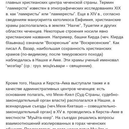
главных христианских центра чеченской страны. Термин
“ламкерста” известен в этнографических исследованиях XIX
в. как “ламкристы” или “ламкересты”. Еще в XIV в., согласно
сведениям манускрипта католикоса Евфимия, христианские
храмы располагались в землях “Нахче”, Тушетии и других
областях чеченцев. Некоторые строения носили явно
христианские названия. Например, башни Кирда (чеч. КIирда
бIаьвнаш) означали “Воскресные” или “Воскресенские”. Как
писал А. Вазар, наибольшая сохранность христианских
храмов (по-видимому, после тимуровского похода)
наблюдалась в Нашхе и Акке. Эти храмы ученый именовал
“мозгIар” (ср.: груз. моцIкъвари – священник).
Кроме того, Нашха и Керста–Акка выступали также и в
качестве административных центров чеченцев: есть
основание полагать, что Мехк–Кхел (Суд-Страны, судебно-
законодательный орган власти) располагался в Нашхе, а
всенародные съезды (чеч.Мехк-Кхеташо – совещательно-
законодательный орган) в XV в. проводились в Керста–Акке в
местности “Муьйта-кхер”. На съездах решались вопросы
взаимоотношений изолированных в горах чеченских