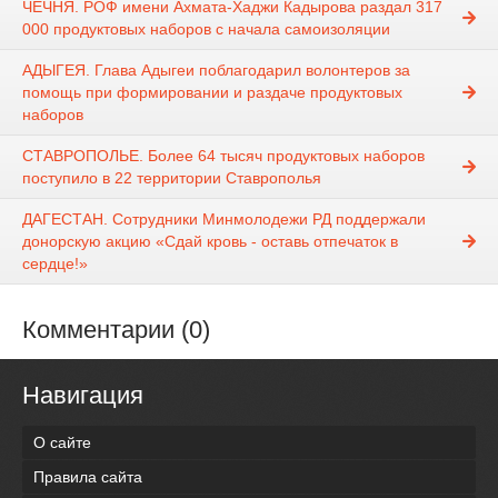
ЧЕЧНЯ. РОФ имени Ахмата-Хаджи Кадырова раздал 317
000 продуктовых наборов с начала самоизоляции
АДЫГЕЯ. Глава Адыгеи поблагодарил волонтеров за
помощь при формировании и раздаче продуктовых
наборов
СТАВРОПОЛЬЕ. Более 64 тысяч продуктовых наборов
поступило в 22 территории Ставрополья
ДАГЕСТАН. Сотрудники Минмолодежи РД поддержали
донорскую акцию «Сдай кровь - оставь отпечаток в
сердце!»
Комментарии (0)
Навигация
О сайте
Правила сайта