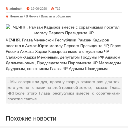
adminch
19-06-2020
719
Новости
/
В Чечне
/
Власть и общество
ЧЕЧНЯ.
Глава Чеченской Республики Рамзан Кадыров
посетил в Ахмат-Юрте могилу Первого Президента ЧР, Героя
России Ахмата-Хаджи Кадырова вместе с муфтием ЧР
Салахом-Хаджи Межиевым, депутатом Госдумы РФ Адамом
Делимхановым, Председателем Парламента ЧР Магомедом
Даудовым, советником Главы ЧР Адамом Шахидовым.
- Мы совершили дуа, прося у творца вечного рая для тех,
кого уже нет с нами на этой грешной земле, - сказал Глава
ЧР.После этого Глава республики вместе с соратниками
посетил святые.
Похожие новости