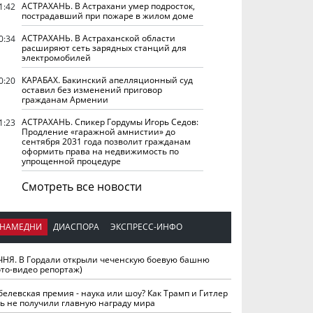
АСТРАХАНЬ. В Астрахани умер подросток,
1:42
пострадавший при пожаре в жилом доме
АСТРАХАНЬ. В Астраханской области
0:34
расширяют сеть зарядных станций для
электромобилей
КАРАБАХ. Бакинский апелляционный суд
0:20
оставил без изменений приговор
гражданам Армении
АСТРАХАНЬ. Спикер Гордумы Игорь Седов:
1:23
Продление «гаражной амнистии» до
сентября 2031 года позволит гражданам
оформить права на недвижимость по
упрощенной процедуре
Смотреть все новости
НАМЕДНИ
ДИАСПОРА
ЭКСПРЕСС-ИНФО
ЧНЯ. В Гордали открыли чеченскую боевую башню
ото-видео репортаж)
белевская премия - наука или шоу? Как Трамп и Гитлер
ть не получили главную награду мира