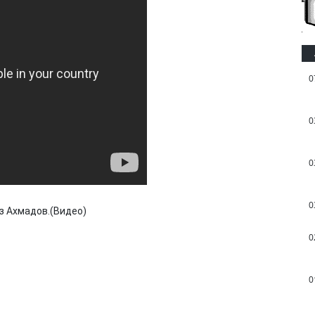
0
0
0
0
з Ахмадов.(Видео)
0
0