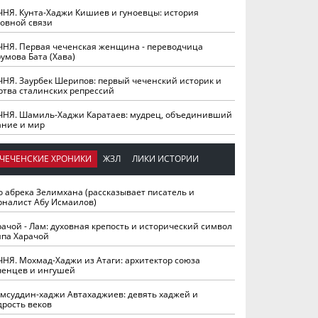
ЧНЯ. Кунта-Хаджи Кишиев и гуноевцы: история
ховной связи
ЧНЯ. Первая чеченская женщина - переводчица
умова Бата (Хава)
ЧНЯ. Заурбек Шерипов: первый чеченский историк и
ртва сталинских репрессий
ЧНЯ. Шамиль-Хаджи Каратаев: мудрец, объединивший
ание и мир
ЧЕЧЕНСКИЕ ХРОНИКИ
ЖЗЛ
ЛИКИ ИСТОРИИ
о абрека Зелимхана (рассказывает писатель и
рналист Абу Исмаилов)
рачой - Лам: духовная крепость и исторический символ
йпа Харачой
ЧНЯ. Мохмад-Хаджи из Атаги: архитектор союза
ченцев и ингушей
мсуддин-хаджи Автахаджиев: девять хаджей и
дрость веков