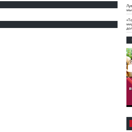
Лу
мы
«Т
ми
до
гузов.
ЧЕЧНЯ. Обарг Варин
ЧЕЧНЯ. Хьаьжин
ан"
илли
мурд - обарг Вара
в
к)