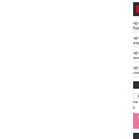
ЧЕ
Кур
ЧЕ
же
ЧЕ
зн
ЧЕ
со
изайн
Одобряете ли вы
Нужна ли "хартия
Ахмат"
антитабачный
ответственного
законопроект?
блогера"?