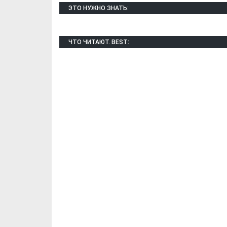
ЭТО НУЖНО ЗНАТЬ:
ЧТО ЧИТАЮТ. BEST:
Х. Гапураев. Капкан
ЧЕЧНЯ. А. Ту
для Зелимхана (Отр.
"Зелимх
из романа «1овда»)
(Отрыво