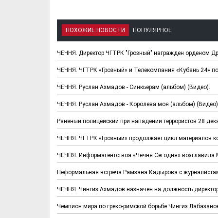
ПОХОЖИЕ НОВОСТИ
ПОПУЛЯРНОЕ
ЧЕЧНЯ. Директор ЧГТРК "Грозный" награжден орденом 
ЧЕЧНЯ. ЧГТРК «Грозный» и Телекомпания «Кубань 24» по
ЧЕЧНЯ. Руслан Ахмадов - Синкьерам (альбом) (Видео).
ЧЕЧНЯ. Руслан Ахмадов - Королева моя (альбом) (Видео)
Раненый полицейский при нападении террористов 28 дека
ЧЕЧНЯ. ЧГТРК «Грозный» продолжает цикл материалов к
ЧЕЧНЯ. Информагентствоа «Чечня Сегодня» возглавила
Неформальная встреча Рамзана Кадырова с журналиста
ЧЕЧНЯ. Чингиз Ахмадов назначен на должность директо
Чемпион мира по греко-римской борьбе Чингиз Лабазано