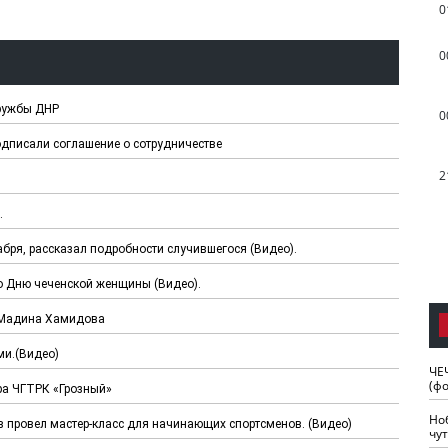
0
0
Дружбы ДНР
0
дписали соглашение о сотрудничестве
2
.
бря, рассказал подробности случившегося (Видео).
о Дню чеченской женщины (Видео).
 Мадина Хамидова
ми.(Видео)
ЧЕ
(ф
ра ЧГТРК «Грозный»
Но
в провел мастер-класс для начинающих спортсменов. (Видео)
чу