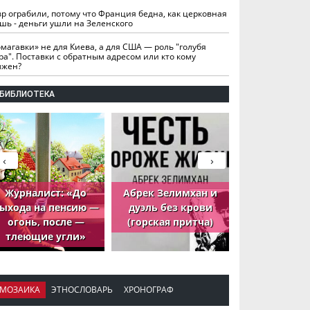
вр ограбили, потому что Франция бедна, как церковная
шь - деньги ушли на Зеленского
омагавки» не для Киева, а для США — роль "голубя
ра". Поставки с обратным адресом или кто кому
лжен?
БИБЛИОТЕКА
‹
›
Журналист: «До
Абрек Зелимхан и
Абрек Зели
ыхода на пенсию —
дуэль без крови
петух, ко
огонь, после —
(горская притча)
принёс де
тлеющие угли»
МОЗАИКА
ЭТНОСЛОВАРЬ
ХРОНОГРАФ