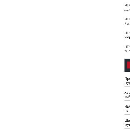
ЧЕ
ду
ЧЕ
Кур
ЧЕ
же
ЧЕ
зн
Пр
жу
Ха
те
ЧЕ
че
Ша
му