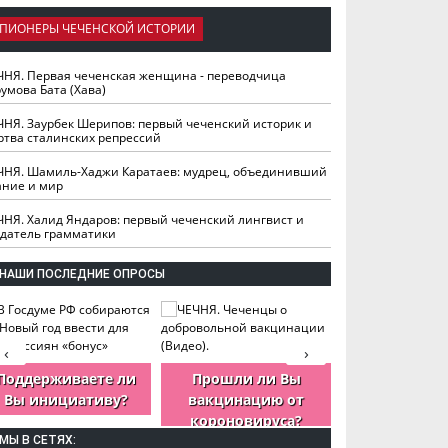
ПИОНЕРЫ ЧЕЧЕНСКОЙ ИСТОРИИ
ЧНЯ. Первая чеченская женщина - переводчица
умова Бата (Хава)
ЧНЯ. Заурбек Шерипов: первый чеченский историк и
ртва сталинских репрессий
ЧНЯ. Шамиль-Хаджи Каратаев: мудрец, объединивший
ание и мир
ЧНЯ. Халид Яндаров: первый чеченский лингвист и
здатель грамматики
НАШИ ПОСЛЕДНИЕ ОПРОСЫ
‹
›
Поддерживаете ли
Прошли ли Вы
Как Вы оцен
Вы инициативу?
вакцинацию от
деятельность
короновируса?
ЧР?
МЫ В СЕТЯХ: