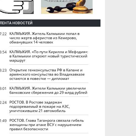
ЛЕНТА НОВОСТЕЙ
КАЛМЫКИЯ. Житель Калмыкии попал в
7:22
число жертв аферистов из Кемерово,
обманувших 14 человек
КАЛМЫКИЯ. «По пути Кирилла и Мефодия»:
3:54
в Калмыкии откроют новый туристический
маршрут
Открытие генконсульства РФ в Капане и
3:23
армянского консульства во Владикавказе
остаются в повестке — дипломат
КАЛМЫКИЯ. Жители Калмыкии увеличили
3:01
банковские сбережения до 29 млрд рублей
РОСТОВ. В Ростове задержан
2:24
подозреваемый в пожаре на АЗС,
уничтожившем 21 автомобиль
РОСТОВ. Глава Таганрога связала гибель
1:49
женщины при атаке ВСУ с нарушением
правил безопасности