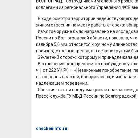
ВОЛГОГРАД.
Сотрудниками уголовного розыска
коллегами из регионального Управления ФСБ вы
В ходе осмотра территории недействующего дет
жилом строении по месту работы сторожа обнар
Изъятое оружие было направлено на исследова
России по Волгоградской области, показала, ч
калибра 5,6 мм. относится к ручному длинност
производства выстрелов, и в ее конструкции бы
39-летний сторож, которому и принадлежала да
В отношении подозреваемого возбуждено уголо
ч.1 ст.222 УК РФ – «Незаконные приобретение, п
его основных частей, боеприпасов», и избрана м
надлежащем поведении.
Санкция статьи предусматривает наказание до
Пресс-служба ГУ МВД России по Волгоградской
checheninfo.ru