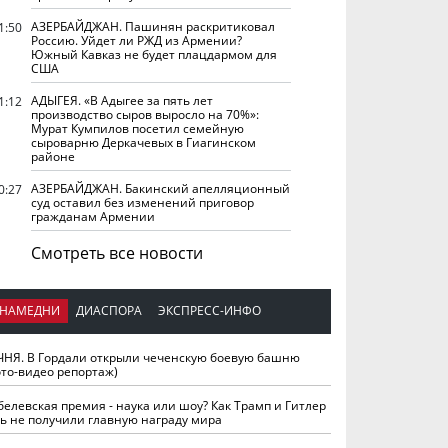
АЗЕРБАЙДЖАН. Пашинян раскритиковал
1:50
Россию. Уйдет ли РЖД из Армении?
Южный Кавказ не будет плацдармом для
США
АДЫГЕЯ. «В Адыгее за пять лет
1:12
производство сыров выросло на 70%»:
Мурат Кумпилов посетил семейную
сыроварню Деркачевых в Гиагинском
районе
АЗЕРБАЙДЖАН. Бакинский апелляционный
0:27
суд оставил без изменений приговор
гражданам Армении
Смотреть все новости
НАМЕДНИ
ДИАСПОРА
ЭКСПРЕСС-ИНФО
ЧНЯ. В Гордали открыли чеченскую боевую башню
ото-видео репортаж)
белевская премия - наука или шоу? Как Трамп и Гитлер
ть не получили главную награду мира