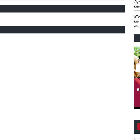
Лу
мы
«Т
ми
до
гузов.
ЧЕЧНЯ. Обарг Варин
ЧЕЧНЯ. Хьаьжин
ан"
илли
мурд - обарг Вара
в
к)