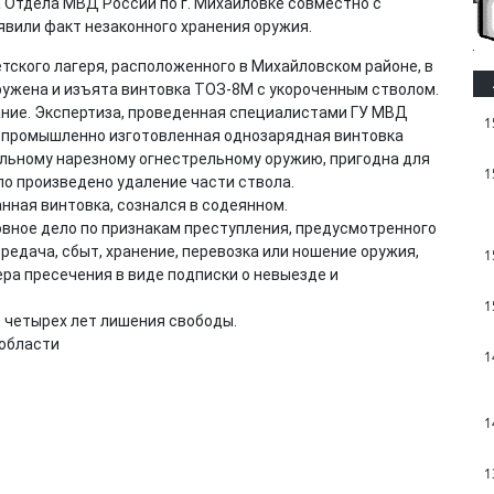
 Отдела МВД России по г. Михайловке совместно с
явили факт незаконного хранения оружия.
ского лагеря, расположенного в Михайловском районе, в
ужена и изъята винтовка ТОЗ-8М с укороченным стволом.
ние. Экспертиза, проведенная специалистами ГУ МВД
1
то промышленно изготовленная однозарядная винтовка
вольному нарезному огнестрельному оружию, пригодна для
1
ло произведено удаление части ствола.
нная винтовка, сознался в содеянном.
вное дело по признакам преступления, предусмотренного
ередача, сбыт, хранение, перевозка или ношение оружия,
1
ера пресечения в виде подписки о невыезде и
1
 четырех лет лишения свободы.
 области
1
1
1