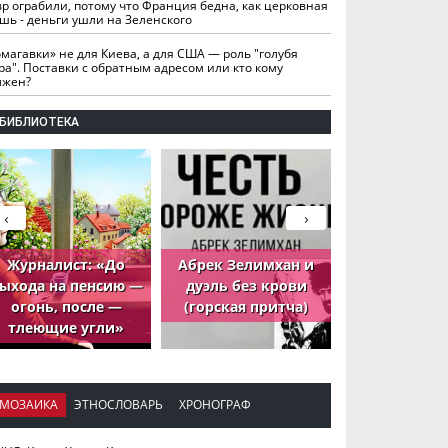
вр ограбили, потому что Франция бедна, как церковная
шь - деньги ушли на Зеленского
омагавки» не для Киева, а для США — роль "голубя
ра". Поставки с обратным адресом или кто кому
лжен?
БИБЛИОТЕКА
‹
›
Журналист: «До
Абрек Зелимхан и
Абрек Зели
ыхода на пенсию —
дуэль без крови
петух, ко
огонь, после —
(горская притча)
принёс де
тлеющие угли»
МОЗАИКА
ЭТНОСЛОВАРЬ
ХРОНОГРАФ