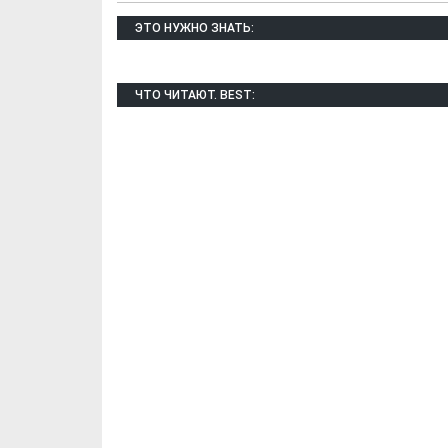
ЭТО НУЖНО ЗНАТЬ:
ЧТО ЧИТАЮТ. BEST:
Х. Гапураев. Капкан
ЧЕЧНЯ. А. Ту
для Зелимхана (Отр.
"Зелимх
из романа «1овда»)
(Отрыво