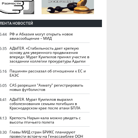
ЛЕНТА НОВОСТЕЙ
РФ и Абхазия могут открыть новое
5:44
авиасообщение – МИД
АДЫГЕЯ. «Стабильность дает крепкую
5:35
основу для уверенного продвижения
вперед»: Мурат Кумпилов принял участие в
заседании коллегии прокуратуры Адыгеи
Пашинян рассказал об отношении к ЕС и
5:16
ЕАЭС
CAS разрешил "Ахмату" регистрировать
5:05
новых футболистов
АДЫГЕЯ. Мурат Кумпилов выразил
4:41
соболезнования семьям погибших в
Краснодарском крае после атаки БПЛА
Крепость Нарын-кала можно увидеть с
4:13
высоты птичьего полета
Главы МИД стран БРИКС планируют
3:30
провести встречу на Генассамблее ООН