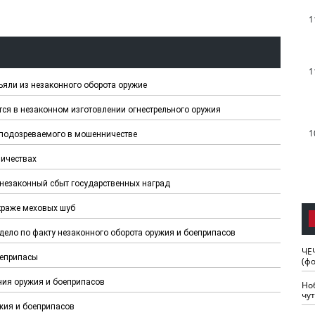
1
1
яли из незаконного оборота оружие
ся в незаконном изготовлении огнестрельного оружия
1
 подозреваемого в мошенничестве
ничествах
незаконный сбыт государственных наград
краже меховых шуб
ело по факту незаконного оборота оружия и боеприпасов
ЧЕ
оеприпасы
(ф
ния оружия и боеприпасов
Но
чу
жия и боеприпасов