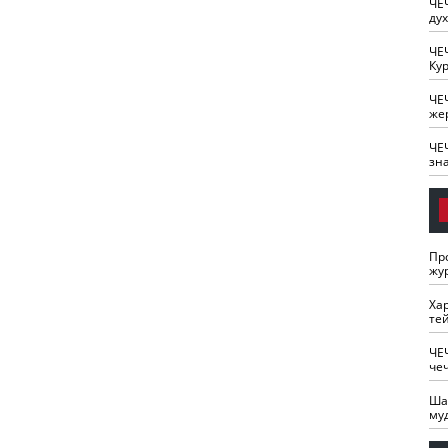
ЧЕ
ду
ЧЕ
Кур
ЧЕ
же
ЧЕ
зн
Пр
жу
Ха
те
ЧЕ
че
Ша
му