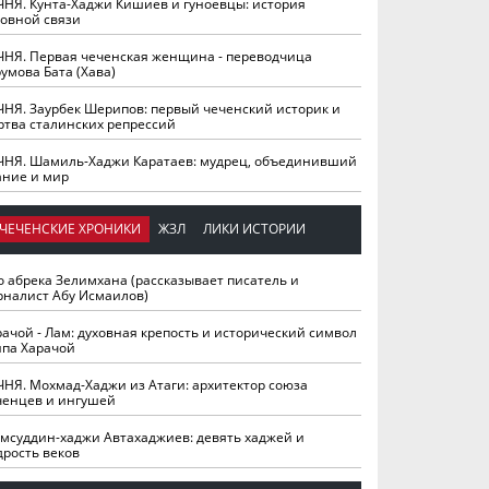
ЧНЯ. Кунта-Хаджи Кишиев и гуноевцы: история
ховной связи
ЧНЯ. Первая чеченская женщина - переводчица
умова Бата (Хава)
ЧНЯ. Заурбек Шерипов: первый чеченский историк и
ртва сталинских репрессий
ЧНЯ. Шамиль-Хаджи Каратаев: мудрец, объединивший
ание и мир
ЧЕЧЕНСКИЕ ХРОНИКИ
ЖЗЛ
ЛИКИ ИСТОРИИ
о абрека Зелимхана (рассказывает писатель и
рналист Абу Исмаилов)
рачой - Лам: духовная крепость и исторический символ
йпа Харачой
ЧНЯ. Мохмад-Хаджи из Атаги: архитектор союза
ченцев и ингушей
мсуддин-хаджи Автахаджиев: девять хаджей и
дрость веков