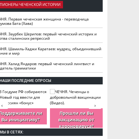
ПИОНЕРЫ ЧЕЧЕНСКОЙ ИСТОРИИ
ЧНЯ. Первая чеченская женщина - переводчица
умова Бата (Хава)
ЧНЯ. Заурбек Шерипов: первый чеченский историк и
ртва сталинских репрессий
ЧНЯ. Шамиль-Хаджи Каратаев: мудрец, объединивший
ание и мир
ЧНЯ. Халид Яндаров: первый чеченский лингвист и
здатель грамматики
НАШИ ПОСЛЕДНИЕ ОПРОСЫ
‹
›
Поддерживаете ли
Прошли ли Вы
Как Вы оцен
Вы инициативу?
вакцинацию от
деятельность
короновируса?
ЧР?
МЫ В СЕТЯХ: