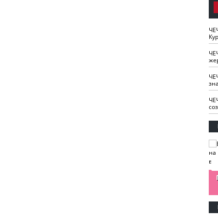
ЧЕ
Кур
ЧЕ
же
ЧЕ
зн
ЧЕ
со
изайн
Одобряете ли вы
Нужна ли "хартия
Ахмат"
антитабачный
ответственного
законопроект?
блогера"?