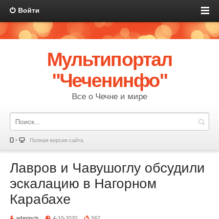
Войти
Мультипортал
"Чеченинфо"
Все о Чечне и мире
Полная версия сайта
Лавров и Чавушоглу обсудили
эскалацию в Нагорном
Карабахе
adminch
4-10-2020
567