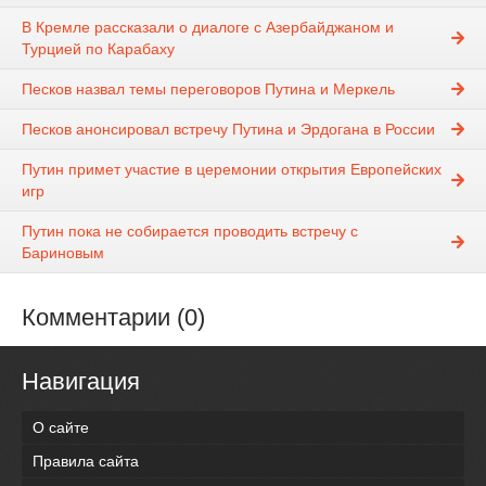
В Кремле рассказали о диалоге с Азербайджаном и
Турцией по Карабаху
Песков назвал темы переговоров Путина и Меркель
Песков анонсировал встречу Путина и Эрдогана в России
Путин примет участие в церемонии открытия Европейских
игр
Путин пока не собирается проводить встречу с
Бариновым
Комментарии (0)
Навигация
О сайте
Правила сайта