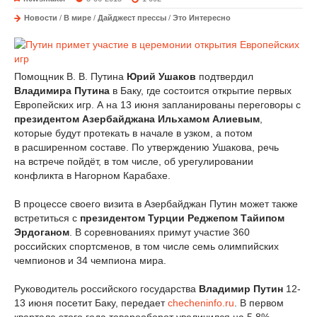
Новости
/
В мире
/
Дайджест прессы
/
Это Интересно
Помощник В. В. Путина
Юрий Ушаков
подтвердил
Владимира Путина
в Баку, где состоится открытие первых
Европейских игр. А на 13 июня запланированы переговоры с
президентом Азербайджана Ильхамом Алиевым
,
которые будут протекать в начале в узком, а потом
в расширенном составе. По утверждению Ушакова, речь
на встрече пойдёт, в том числе, об урегулировании
конфликта в Нагорном Карабахе.
В процессе своего визита в Азербайджан Путин может также
встретиться с
президентом Турции Реджепом Тайипом
Эрдоганом
. В соревнованиях примут участие 360
российских спортсменов, в том числе семь олимпийских
чемпионов и 34 чемпиона мира.
Руководитель российского государства
Владимир Путин
12-
13 июня посетит Баку, передает
checheninfo.ru
. В первом