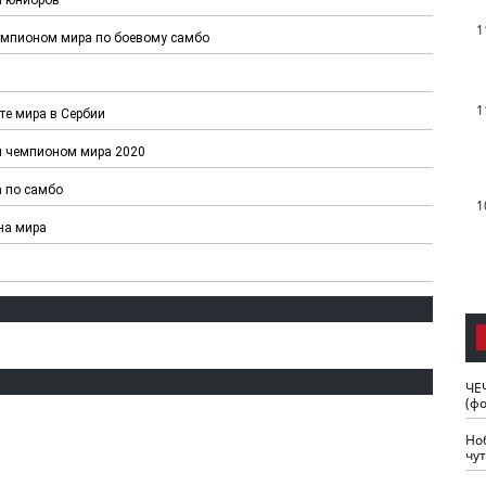
1
чемпионом мира по боевому самбо
1
те мира в Сербии
л чемпионом мира 2020
 по самбо
1
на мира
ЧЕ
(ф
Но
чу