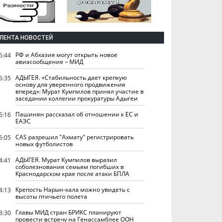
ЛЕНТА НОВОСТЕЙ
РФ и Абхазия могут открыть новое
5:44
авиасообщение – МИД
АДЫГЕЯ. «Стабильность дает крепкую
5:35
основу для уверенного продвижения
вперед»: Мурат Кумпилов принял участие в
заседании коллегии прокуратуры Адыгеи
Пашинян рассказал об отношении к ЕС и
5:16
ЕАЭС
CAS разрешил "Ахмату" регистрировать
5:05
новых футболистов
АДЫГЕЯ. Мурат Кумпилов выразил
4:41
соболезнования семьям погибших в
Краснодарском крае после атаки БПЛА
Крепость Нарын-кала можно увидеть с
4:13
высоты птичьего полета
Главы МИД стран БРИКС планируют
3:30
провести встречу на Генассамблее ООН