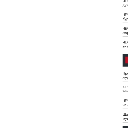
ЧЕ
ду
ЧЕ
Кур
ЧЕ
же
ЧЕ
зн
Пр
жу
Ха
те
ЧЕ
че
Ша
му