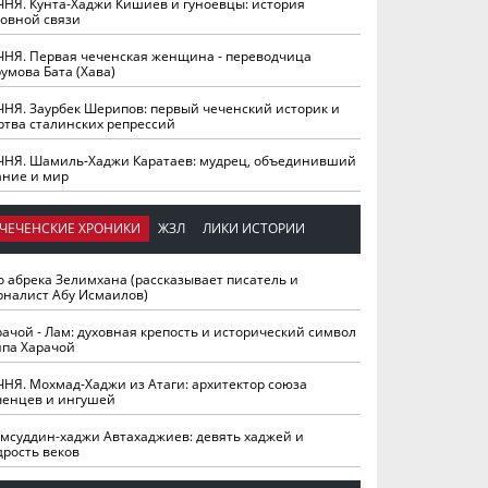
ЧНЯ. Кунта-Хаджи Кишиев и гуноевцы: история
ховной связи
ЧНЯ. Первая чеченская женщина - переводчица
умова Бата (Хава)
ЧНЯ. Заурбек Шерипов: первый чеченский историк и
ртва сталинских репрессий
ЧНЯ. Шамиль-Хаджи Каратаев: мудрец, объединивший
ание и мир
ЧЕЧЕНСКИЕ ХРОНИКИ
ЖЗЛ
ЛИКИ ИСТОРИИ
о абрека Зелимхана (рассказывает писатель и
рналист Абу Исмаилов)
рачой - Лам: духовная крепость и исторический символ
йпа Харачой
ЧНЯ. Мохмад-Хаджи из Атаги: архитектор союза
ченцев и ингушей
мсуддин-хаджи Автахаджиев: девять хаджей и
дрость веков