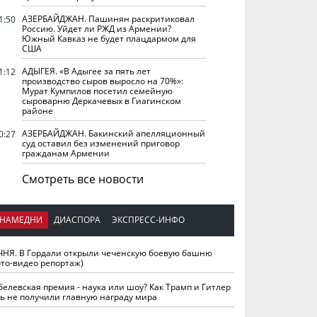
АЗЕРБАЙДЖАН. Пашинян раскритиковал
1:50
Россию. Уйдет ли РЖД из Армении?
Южный Кавказ не будет плацдармом для
США
АДЫГЕЯ. «В Адыгее за пять лет
1:12
производство сыров выросло на 70%»:
Мурат Кумпилов посетил семейную
сыроварню Деркачевых в Гиагинском
районе
АЗЕРБАЙДЖАН. Бакинский апелляционный
0:27
суд оставил без изменений приговор
гражданам Армении
Смотреть все новости
НАМЕДНИ
ДИАСПОРА
ЭКСПРЕСС-ИНФО
ЧНЯ. В Гордали открыли чеченскую боевую башню
ото-видео репортаж)
белевская премия - наука или шоу? Как Трамп и Гитлер
ть не получили главную награду мира