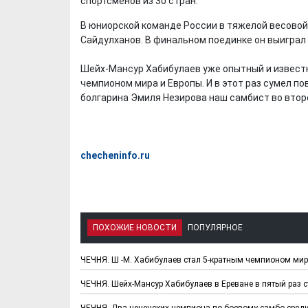
спортсменов из 30 стран.
В юниорской команде России в тяжелой весовой
Сайдулханов. В финальном поединке он выиграл 
Шейх-Мансур Хабибулаев уже опытный и известн
чемпионом мира и Европы. И в этот раз сумел п
болгарина Эмиля Незирова наш самбист во второ
checheninfo.ru
ПОХОЖИЕ НОВОСТИ
ПОПУЛЯРНОЕ
ЧЕЧНЯ. Ш -М. Хабибулаев стал 5-кратным чемпионом ми
ЧЕЧНЯ. Шейх-Мансур Хабибулаев в Ереване в пятый раз 
ЧЕЧНЯ. Два чеченских чемпиона по боевому самбо сред