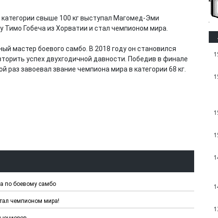
 категории свыше 100 кг выступал Магомед-Эми
у Тимо Гобеча из Хорватии и стал чемпионом мира.
ый мастер боевого самбо. В 2018 году он становился
1
овторить успех двухгодичной давности. Победив в финале
й раз завоевал звание чемпиона мира в категории 68 кг.
1
1
1
1
ра по боевому самбо
1
стал чемпионом мира!
1
и юниоров