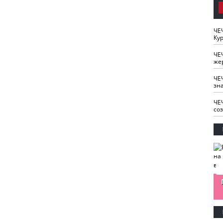
ЧЕ
Кур
ЧЕ
же
ЧЕ
зн
ЧЕ
со
изайн
Одобряете ли вы
Нужна ли "хартия
Ахмат"
антитабачный
ответственного
законопроект?
блогера"?