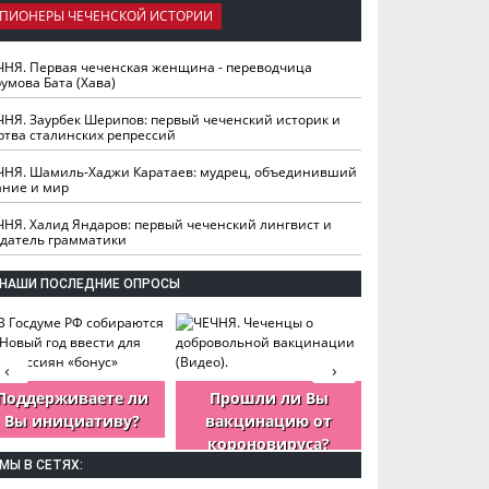
ПИОНЕРЫ ЧЕЧЕНСКОЙ ИСТОРИИ
ЧНЯ. Первая чеченская женщина - переводчица
умова Бата (Хава)
ЧНЯ. Заурбек Шерипов: первый чеченский историк и
ртва сталинских репрессий
ЧНЯ. Шамиль-Хаджи Каратаев: мудрец, объединивший
ание и мир
ЧНЯ. Халид Яндаров: первый чеченский лингвист и
здатель грамматики
НАШИ ПОСЛЕДНИЕ ОПРОСЫ
‹
›
Поддерживаете ли
Прошли ли Вы
Как Вы оцен
Вы инициативу?
вакцинацию от
деятельность
короновируса?
ЧР?
МЫ В СЕТЯХ: