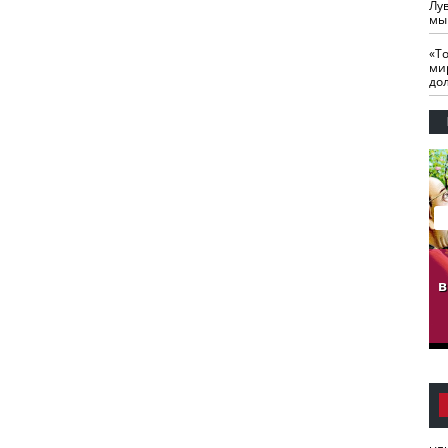
Лу
мы
«Т
ми
до
гузов.
ЧЕЧНЯ. Обарг Варин
ЧЕЧНЯ. Хьаьжин
ан"
илли
мурд - обарг Вара
в
к)