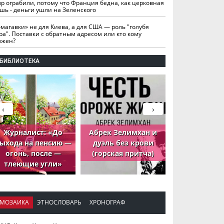
вр ограбили, потому что Франция бедна, как церковная
шь - деньги ушли на Зеленского
омагавки» не для Киева, а для США — роль "голубя
ра". Поставки с обратным адресом или кто кому
лжен?
БИБЛИОТЕКА
‹
›
Журналист: «До
Абрек Зелимхан и
Абрек Зели
ыхода на пенсию —
дуэль без крови
петух, ко
огонь, после —
(горская притча)
принёс де
тлеющие угли»
МОЗАИКА
ЭТНОСЛОВАРЬ
ХРОНОГРАФ