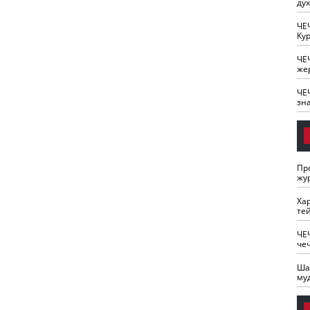
ду
ЧЕ
Кур
ЧЕ
же
ЧЕ
зн
Пр
жу
Ха
те
ЧЕ
че
Ша
му