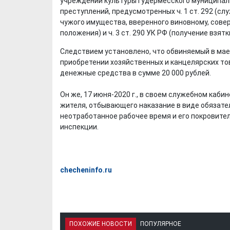
учреждений культуры Гудермесского муниципал
преступлений, предусмотренных ч. 1 ст. 292 (слу
чужого имущества, вверенного виновному, сове
положения) и ч. 3 ст. 290 УК РФ (получение взятк
Следствием установлено, что обвиняемый в мае
приобретении хозяйственных и канцелярских то
денежные средства в сумме 20 000 рублей.
Он же, 17 июня-2020 г., в своем служебном кабин
жителя, отбывающего наказание в виде обязател
неотработанное рабочее время и его покровите
инспекции.
checheninfo.ru
ПОХОЖИЕ НОВОСТИ
ПОПУЛЯРНОЕ