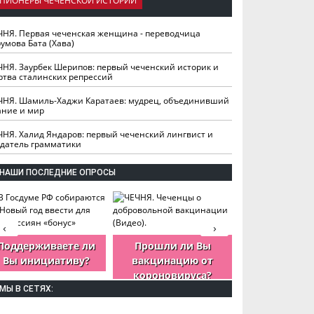
ПИОНЕРЫ ЧЕЧЕНСКОЙ ИСТОРИИ
ЧНЯ. Первая чеченская женщина - переводчица
умова Бата (Хава)
ЧНЯ. Заурбек Шерипов: первый чеченский историк и
ртва сталинских репрессий
ЧНЯ. Шамиль-Хаджи Каратаев: мудрец, объединивший
ание и мир
ЧНЯ. Халид Яндаров: первый чеченский лингвист и
здатель грамматики
НАШИ ПОСЛЕДНИЕ ОПРОСЫ
‹
›
Поддерживаете ли
Прошли ли Вы
Как Вы оцен
Вы инициативу?
вакцинацию от
деятельность
короновируса?
ЧР?
МЫ В СЕТЯХ: