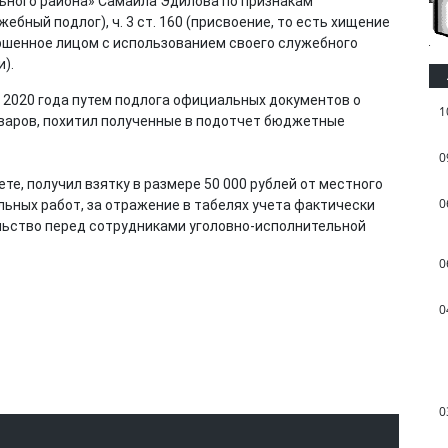
ьного района» Самаила Эдилова по признакам
жебный подлог), ч. 3 ст. 160 (присвоение, то есть хищение
ршенное лицом с использованием своего служебного
и).
 2020 года путем подлога официальных документов о
1
варов, похитил полученные в подотчет бюджетные
0
ете, получил взятку в размере 50 000 рублей от местного
0
ьных работ, за отражение в табелях учета фактически
льство перед сотрудниками уголовно-исполнительной
0
0
0