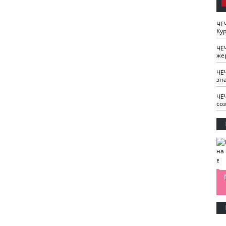
ЧЕ
Кур
ЧЕ
же
ЧЕ
зн
ЧЕ
со
изайн
Одобряете ли вы
Нужна ли "хартия
Ахмат"
антитабачный
ответственного
законопроект?
блогера"?