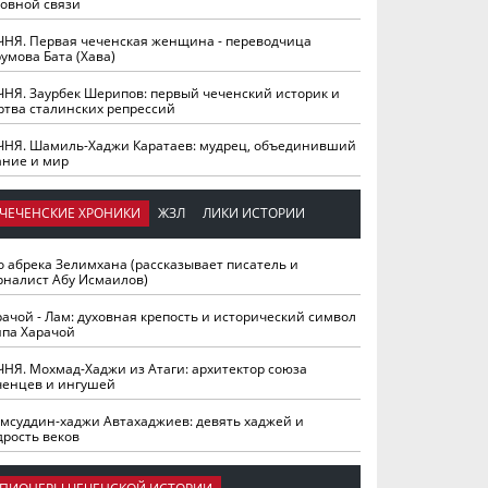
ховной связи
ЧНЯ. Первая чеченская женщина - переводчица
умова Бата (Хава)
ЧНЯ. Заурбек Шерипов: первый чеченский историк и
ртва сталинских репрессий
ЧНЯ. Шамиль-Хаджи Каратаев: мудрец, объединивший
ание и мир
ЧЕЧЕНСКИЕ ХРОНИКИ
ЖЗЛ
ЛИКИ ИСТОРИИ
о абрека Зелимхана (рассказывает писатель и
рналист Абу Исмаилов)
рачой - Лам: духовная крепость и исторический символ
йпа Харачой
ЧНЯ. Мохмад-Хаджи из Атаги: архитектор союза
ченцев и ингушей
мсуддин-хаджи Автахаджиев: девять хаджей и
дрость веков