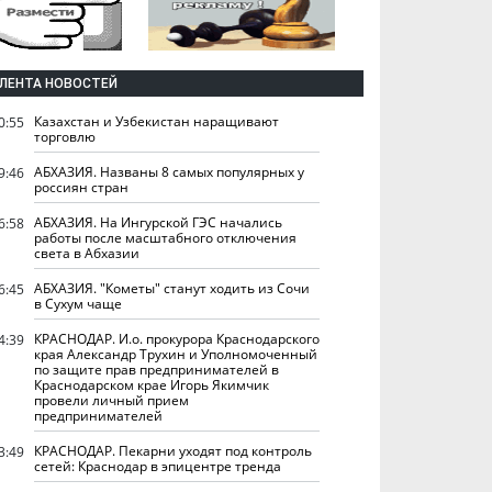
ЛЕНТА НОВОСТЕЙ
Казахстан и Узбекистан наращивают
0:55
торговлю
АБХАЗИЯ. Названы 8 самых популярных у
9:46
россиян стран
АБХАЗИЯ. На Ингурской ГЭС начались
6:58
работы после масштабного отключения
света в Абхазии
АБХАЗИЯ. "Кометы" станут ходить из Сочи
6:45
в Сухум чаще
КРАСНОДАР. И.о. прокурора Краснодарского
4:39
края Александр Трухин и Уполномоченный
по защите прав предпринимателей в
Краснодарском крае Игорь Якимчик
провели личный прием
предпринимателей
КРАСНОДАР. Пекарни уходят под контроль
3:49
сетей: Краснодар в эпицентре тренда