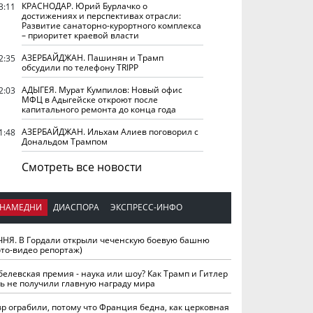
КРАСНОДАР. Юрий Бурлачко о
3:11
достижениях и перспективах отрасли:
Развитие санаторно-курортного комплекса
– приоритет краевой власти
АЗЕРБАЙДЖАН. Пашинян и Трамп
2:35
обсудили по телефону TRIPP
АДЫГЕЯ. Мурат Кумпилов: Новый офис
2:03
МФЦ в Адыгейске откроют после
капитального ремонта до конца года
АЗЕРБАЙДЖАН. Ильхам Алиев поговорил с
1:48
Дональдом Трампом
Смотреть все новости
НАМЕДНИ
ДИАСПОРА
ЭКСПРЕСС-ИНФО
ЧНЯ. В Гордали открыли чеченскую боевую башню
ото-видео репортаж)
белевская премия - наука или шоу? Как Трамп и Гитлер
ть не получили главную награду мира
вр ограбили, потому что Франция бедна, как церковная