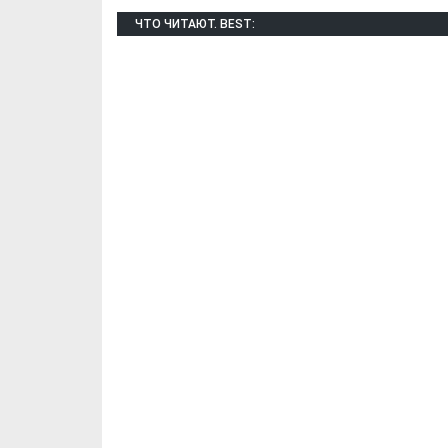
ЧТО ЧИТАЮТ. BEST:
Х. Гапураев. Капкан
ЧЕЧНЯ. А. Ту
для Зелимхана (Отр.
"Зелимх
из романа «1овда»)
(Отрыво