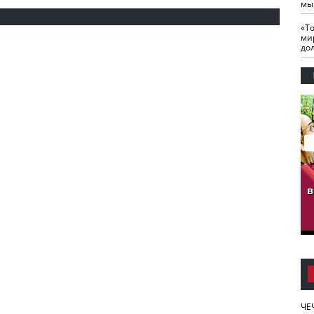
мы
«Т
ми
до
гузов.
ЧЕЧНЯ. Обарг Варин
ЧЕЧНЯ. Хьаьжин
ан"
илли
мурд - обарг Вара
в
к)
ЧЕ