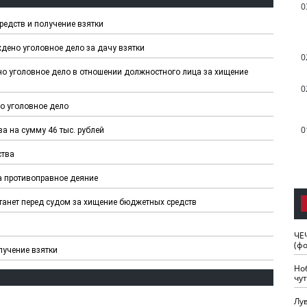
0
редств и получение взятки
дено уголовное дело за дачу взятки
0
о уголовное дело в отношении должностного лица за хищение
0
о уголовное дело
0
а на сумму 46 тыс. рублей
ства
за противоправное деяние
танет перед судом за хищение бюджетных средств
ЧЕ
(ф
лучение взятки
Но
чу
Лу