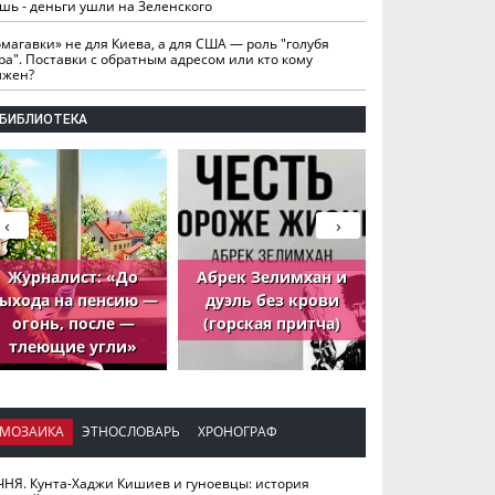
шь - деньги ушли на Зеленского
омагавки» не для Киева, а для США — роль "голубя
ра". Поставки с обратным адресом или кто кому
лжен?
БИБЛИОТЕКА
‹
›
Журналист: «До
Абрек Зелимхан и
Абрек Зели
ыхода на пенсию —
дуэль без крови
петух, ко
огонь, после —
(горская притча)
принёс де
тлеющие угли»
МОЗАИКА
ЭТНОСЛОВАРЬ
ХРОНОГРАФ
ЧНЯ. Кунта-Хаджи Кишиев и гуноевцы: история