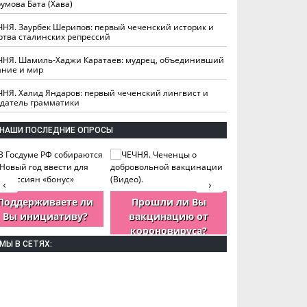
умова Бата (Хава)
ЧНЯ. Заурбек Шерипов: первый чеченский историк и
ртва сталинских репрессий
ЧНЯ. Шамиль-Хаджи Каратаев: мудрец, объединивший
ание и мир
ЧНЯ. Халид Яндаров: первый чеченский лингвист и
здатель грамматики
НАШИ ПОСЛЕДНИЕ ОПРОСЫ
‹
›
Поддерживаете ли
Прошли ли Вы
Как Вы оцен
Вы инициативу?
вакцинацию от
деятельность
короновируса?
ЧР?
МЫ В СЕТЯХ: