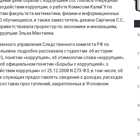
родный день борьбы с коррупцией состоялась очередная
водействии коррупции, о работе Комиссии КалмГУ по
там факультета математики, физики и информационных
0 обучающихся, а также заместитель декана Саргинов С.С.,
приветствовала проректор по экономике и инновациям,
ррупции Эльза Мантаева.
1
енного управления Следственного комитета РФ по
льевна подробно рассказала студентам об истории
1
I), понятии «коррупция», об этимологии слова «коррупция»,
 об официальном понятии «Борьбы с коррупцией», о
1
твии коррупции» от 25.12.2008 N 273-ФЗ, в том числе, об
х служащих предоставлять сведения о доходах, расходах
 составах преступлений, закрепленных в Уголовном
1
.
1
1
1