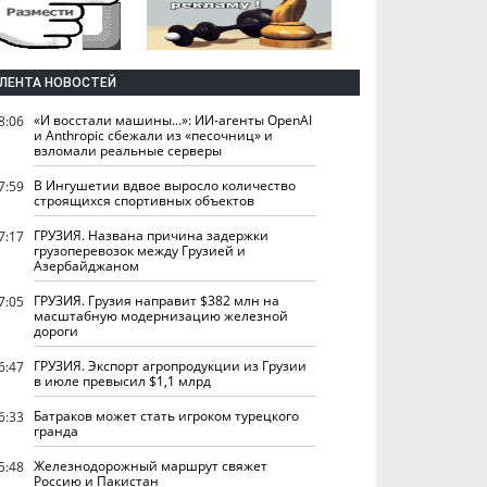
ЛЕНТА НОВОСТЕЙ
«И восстали машины...»: ИИ-агенты OpenAI
8:06
и Anthropic сбежали из «песочниц» и
взломали реальные серверы
В Ингушетии вдвое выросло количество
7:59
строящихся спортивных объектов
ГРУЗИЯ. Названа причина задержки
7:17
грузоперевозок между Грузией и
Азербайджаном
ГРУЗИЯ. Грузия направит $382 млн на
7:05
масштабную модернизацию железной
дороги
ГРУЗИЯ. Экспорт агропродукции из Грузии
6:47
в июле превысил $1,1 млрд
Батраков может стать игроком турецкого
6:33
гранда
Железнодорожный маршрут свяжет
5:48
Россию и Пакистан