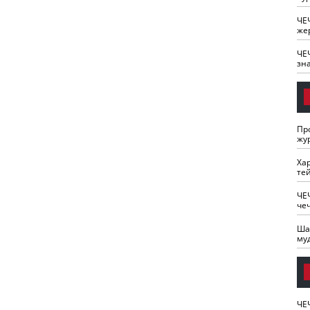
ЧЕ
же
ЧЕ
зн
Пр
жу
Ха
те
ЧЕ
че
Ша
му
ЧЕ