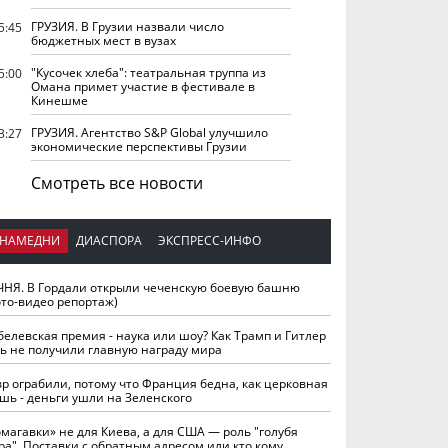
ГРУЗИЯ. В Грузии назвали число
5:45
бюджетных мест в вузах
"Кусочек хлеба": театральная труппа из
5:00
Омана примет участие в фестивале в
Кинешме
ГРУЗИЯ. Агентство S&P Global улучшило
3:27
экономические перспективы Грузии
Смотреть все новости
НАМЕДНИ
ДИАСПОРА
ЭКСПРЕСС-ИНФО
ЧНЯ. В Гордали открыли чеченскую боевую башню
ото-видео репортаж)
белевская премия - наука или шоу? Как Трамп и Гитлер
ть не получили главную награду мира
вр ограбили, потому что Франция бедна, как церковная
шь - деньги ушли на Зеленского
омагавки» не для Киева, а для США — роль "голубя
ра". Поставки с обратным адресом или кто кому