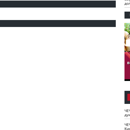
до
гузов.
ЧЕЧНЯ. Обарг Варин
ЧЕЧНЯ. Хьаьжин
ан"
илли
мурд - обарг Вара
в
к)
ЧЕ
ду
ЧЕ
Кур