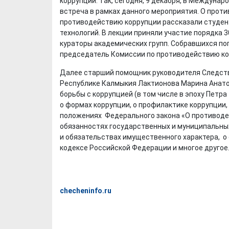
коррупции. Так, сегодня, 9 декабря, в Междуна
встреча в рамках данного мероприятия. О проти
противодействию коррупции рассказали студен
технологий. В лекции приняли участие порядка 3
кураторы академических групп. Собравшихся по
председатель Комиссии по противодействию ко
Далее старший помощник руководителя Следств
Республике Калмыкия Лактионова Марина Анато
борьбы с коррупцией (в том числе в эпоху Петра 
о формах коррупции, о профилактике коррупции,
положениях Федерального закона «О противодейс
обязанностях государственных и муниципальны
и обязательствах имущественного характера, о
кодексе Российской Федерации и многое другое
checheninfo.ru