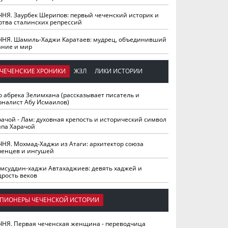
ЧНЯ. Заурбек Шерипов: первый чеченский историк и
ртва сталинских репрессий
ЧНЯ. Шамиль-Хаджи Каратаев: мудрец, объединивший
ание и мир
ЧЕЧЕНСКИЕ ХРОНИКИ
ЖЗЛ
ЛИКИ ИСТОРИИ
о абрека Зелимхана (рассказывает писатель и
рналист Абу Исмаилов)
рачой - Лам: духовная крепость и исторический символ
йпа Харачой
ЧНЯ. Мохмад-Хаджи из Атаги: архитектор союза
ченцев и ингушей
мсуддин-хаджи Автахаджиев: девять хаджей и
дрость веков
ПИОНЕРЫ ЧЕЧЕНСКОЙ ИСТОРИИ
ЧНЯ. Первая чеченская женщина - переводчица