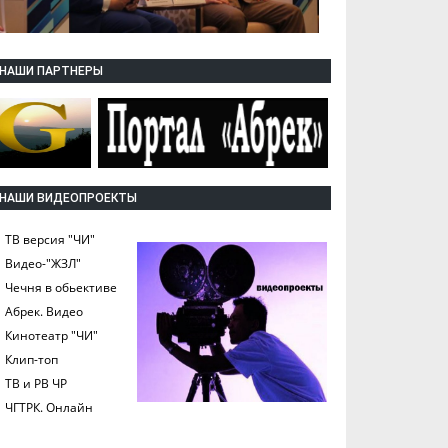
НАШИ ПАРТНЕРЫ
НАШИ ВИДЕОПРОЕКТЫ
ТВ версия "ЧИ"
Видео-"ЖЗЛ"
Чечня в обьективе
Абрек. Видео
Кинотеатр "ЧИ"
Клип-топ
ТВ и РВ ЧР
ЧГТРК. Онлайн