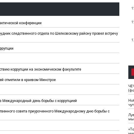
1
1
актической конференции
удник следственного отдела по Шелковскому району провел встречу
1
ррупции
твию коррупции на экономическом факультете
й отметили в краевом Минстрое
ЧЕ
(ф
Но
 Международный день борьбы с коррупцией
чу
твенного совета приуроченного Международному дню борьбы с
Лу
мы
«Т
ми