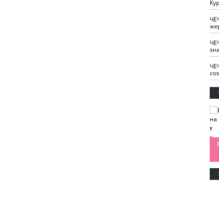
Кур
ЧЕ
же
ЧЕ
зн
ЧЕ
со
изайн
Одобряете ли вы
Нужна ли "хартия
Ахмат"
антитабачный
ответственного
законопроект?
блогера"?