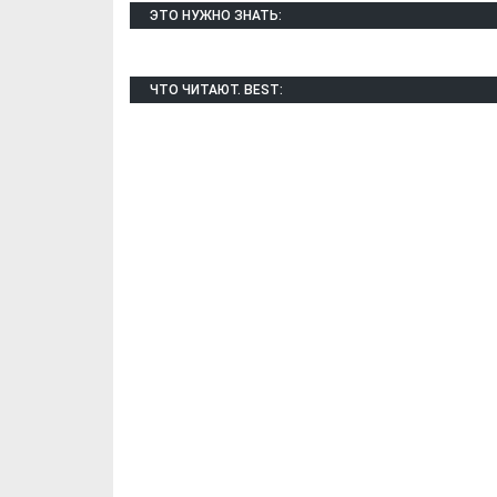
ЭТО НУЖНО ЗНАТЬ:
ЧТО ЧИТАЮТ. BEST:
Х. Гапураев. Капкан
ЧЕЧНЯ. А. Ту
для Зелимхана (Отр.
"Зелимх
из романа «1овда»)
(Отрыво