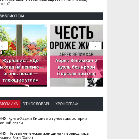
лжен?
БИБЛИОТЕКА
‹
›
Журналист: «До
Абрек Зелимхан и
Абрек Зели
ыхода на пенсию —
дуэль без крови
петух, ко
огонь, после —
(горская притча)
принёс де
тлеющие угли»
МОЗАИКА
ЭТНОСЛОВАРЬ
ХРОНОГРАФ
ЧНЯ. Кунта-Хаджи Кишиев и гуноевцы: история
ховной связи
ЧНЯ. Первая чеченская женщина - переводчица
умова Бата (Хава)