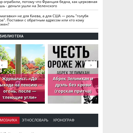
вр ограбили, потому что Франция бедна, как церковная
шь - деньги ушли на Зеленского
омагавки» не для Киева, а для США — роль "голубя
ра". Поставки с обратным адресом или кто кому
лжен?
БИБЛИОТЕКА
‹
›
Журналист: «До
Абрек Зелимхан и
Абрек Зели
ыхода на пенсию —
дуэль без крови
петух, ко
огонь, после —
(горская притча)
принёс де
тлеющие угли»
МОЗАИКА
ЭТНОСЛОВАРЬ
ХРОНОГРАФ