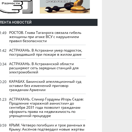
ЛЕНТА НОВОСТЕЙ
РОСТОВ. Глава Таганрога связала гибель
1:49
женщины при атаке ВСУ с нарушением
правил безопасности
АСТРАХАНЬ. В Астрахани умер подросток,
1:42
пострадавший при пожаре в жилом доме
АСТРАХАНЬ. В Астраханской области
0:34
расширяют сеть зарядных станций для
электромобилей
КАРАБАХ. Бакинский апелляционный суд
0:20
оставил без изменений приговор
гражданам Армении
АСТРАХАНЬ. Спикер Гордумы Игорь Седов:
1:23
Продление «гаражной амнистии» до
сентября 2031 года позволит гражданам
оформить права на недвижимость по
упрощенной процедуре
КРЫМ. Четверо погибших и трое раненых в
9:59
Крыму: Аксёнов подтвердил новые жертвы