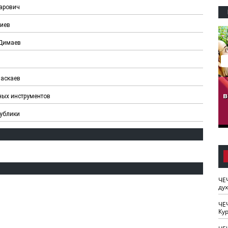
марович
биев
 Димаев
Паскаев
гузов.
ЧЕЧНЯ. Обарг Варин
ЧЕЧНЯ. Хьаьжин
ан"
илли
мурд - обарг Вара
в
дных инструментов
к)
публики
ЧЕ
ду
ЧЕ
Кур