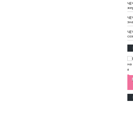
ЧЕ
же
ЧЕ
зн
ЧЕ
со
изайн
Одобряете ли вы
Нужна ли "хартия
Ахмат"
антитабачный
ответственного
законопроект?
блогера"?