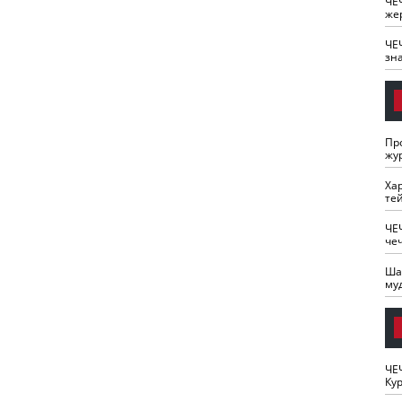
ЧЕ
же
ЧЕ
зн
Пр
жу
Ха
те
ЧЕ
че
Ша
му
ЧЕ
Кур