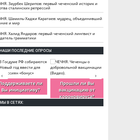
ЧНЯ. Заурбек Шерипов: первый чеченский историк и
ртва сталинских репрессий
ЧНЯ. Шамиль-Хаджи Каратаев: мудрец, объединивший
ание и мир
ЧНЯ. Халид Яндаров: первый чеченский лингвист и
здатель грамматики
НАШИ ПОСЛЕДНИЕ ОПРОСЫ
‹
›
Поддерживаете ли
Прошли ли Вы
Как Вы оцен
Вы инициативу?
вакцинацию от
деятельность
короновируса?
ЧР?
МЫ В СЕТЯХ: