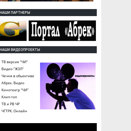
НАШИ ПАРТНЕРЫ
НАШИ ВИДЕОПРОЕКТЫ
ТВ версия "ЧИ"
Видео-"ЖЗЛ"
Чечня в обьективе
Абрек. Видео
Кинотеатр "ЧИ"
Клип-топ
ТВ и РВ ЧР
ЧГТРК. Онлайн