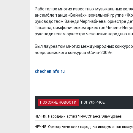
Работал во многих известных музыкальных колл
ансамбле танца «Вайна́х», вокальной группе «Ж
руководством Зайнди Чергизбиева, оркестре де
Тахаева, симфоническом оркестре Чечено-Ингушс
руководителем оркестра чеченских народных и
Был лауреатом многих международных конкурсов,
всероссийского конкурса «Сочи-2009».
checheninfo.ru
ПОХОЖИЕ НОВОСТИ
ПОПУЛЯРНОЕ
ЧЕЧНЯ. Народный артист ЧИАССР Бека Эльмурзаев
ЧЕЧНЯ. Оркестр чеченских народных инструментов высту