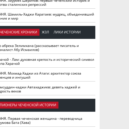
ЧНЯ. Заурбек Шерипов: первый чеченский историк и
ртва сталинских репрессий
ЧНЯ. Шамиль-Хаджи Каратаев: мудрец, объединивший
ание и мир
ЧЕЧЕНСКИЕ ХРОНИКИ
ЖЗЛ
ЛИКИ ИСТОРИИ
о абрека Зелимхана (рассказывает писатель и
рналист Абу Исмаилов)
рачой - Лам: духовная крепость и исторический символ
йпа Харачой
ЧНЯ. Мохмад-Хаджи из Атаги: архитектор союза
ченцев и ингушей
мсуддин-хаджи Автахаджиев: девять хаджей и
дрость веков
ПИОНЕРЫ ЧЕЧЕНСКОЙ ИСТОРИИ
ЧНЯ. Первая чеченская женщина - переводчица
умова Бата (Хава)