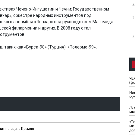
2
ективах Чечено-Ингушетии и Чечни: Государственном
овхар», оркестре народных инструментов под
2
тского ансамбля «Ловзар» под руководством Магомеда
кой филармонии и других. В 2008 году стал
нструментов.
2
 таких как «Бурса-98» (Турция), «Полермо-99»,
ЧЕ
(ф
Но
чу
Лу
мы
«Т
ми
пит на сцене Кремля
до