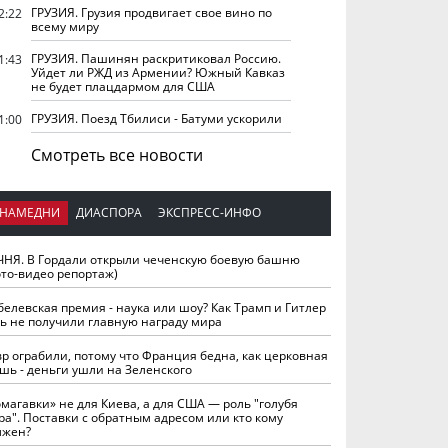
ГРУЗИЯ. Грузия продвигает свое вино по
2:22
всему миру
ГРУЗИЯ. Пашинян раскритиковал Россию.
1:43
Уйдет ли РЖД из Армении? Южный Кавказ
не будет плацдармом для США
ГРУЗИЯ. Поезд Тбилиси - Батуми ускорили
1:00
Смотреть все новости
НАМЕДНИ
ДИАСПОРА
ЭКСПРЕСС-ИНФО
ЧНЯ. В Гордали открыли чеченскую боевую башню
ото-видео репортаж)
белевская премия - наука или шоу? Как Трамп и Гитлер
ть не получили главную награду мира
вр ограбили, потому что Франция бедна, как церковная
шь - деньги ушли на Зеленского
омагавки» не для Киева, а для США — роль "голубя
ра". Поставки с обратным адресом или кто кому
лжен?