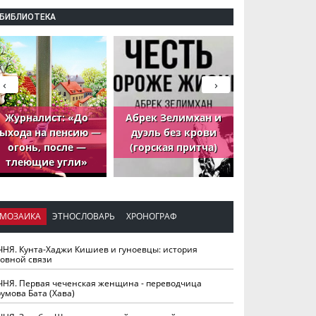
БИБЛИОТЕКА
‹
›
Журналист: «До
Абрек Зелимхан и
Абрек Зели
ыхода на пенсию —
дуэль без крови
петух, ко
огонь, после —
(горская притча)
принёс де
тлеющие угли»
МОЗАИКА
ЭТНОСЛОВАРЬ
ХРОНОГРАФ
ЧНЯ. Кунта-Хаджи Кишиев и гуноевцы: история
ховной связи
ЧНЯ. Первая чеченская женщина - переводчица
умова Бата (Хава)