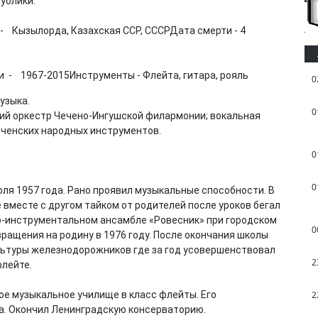
ублики.
- Кызылорда, Казахская ССР, СССРДата смерти - 4
и - 1967-2015Инструменты - Флейта, гитара, рояль
0
узыка.
0
кий оркестр Чечено-Ингушской филармонии; вокальная
еченских народных инструментов.
0
0
ля 1957 года. Рано проявил музыкальные способности. В
 вместе с другом тайком от родителей после уроков бегал
ьно-инструментальном ансамбле «Ровесник» при городском
0
вращения на родину в 1976 году. После окончания школы
льтуры железнодорожников где за год усовершенствовал
2
флейте.
ое музыкальное училище в класс флейты. Его
2
а. Окончил Ленинградскую консерваторию.