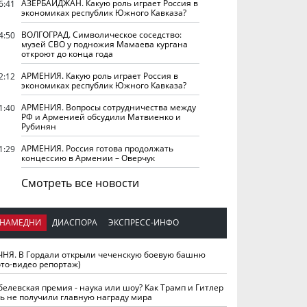
АЗЕРБАЙДЖАН. Какую роль играет Россия в
6:41
экономиках республик Южного Кавказа?
ВОЛГОГРАД. Символическое соседство:
4:50
музей СВО у подножия Мамаева кургана
откроют до конца года
АРМЕНИЯ. Какую роль играет Россия в
2:12
экономиках республик Южного Кавказа?
АРМЕНИЯ. Вопросы сотрудничества между
1:40
РФ и Арменией обсудили Матвиенко и
Рубинян
АРМЕНИЯ. Россия готова продолжать
1:29
концессию в Армении – Оверчук
Смотреть все новости
НАМЕДНИ
ДИАСПОРА
ЭКСПРЕСС-ИНФО
ЧНЯ. В Гордали открыли чеченскую боевую башню
ото-видео репортаж)
белевская премия - наука или шоу? Как Трамп и Гитлер
ть не получили главную награду мира