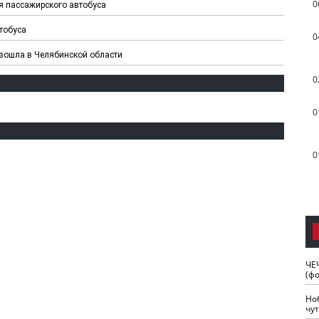
0
я пассажирского автобуса
тобуса
0
изошла в Челябинской области
0
0
0
ЧЕ
(ф
Но
чу