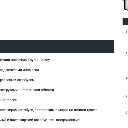
1
1
летний пассажир Toyota Camry
 под колесами иномарки
1
с рейсовым автобусом
шегрузами в Ростовской области
0
кой трассе
ссажирам автобуса, застрявшим в мороз на ночной трассе
0
мАЗ и пассажирский автобус, есть пострадавшие