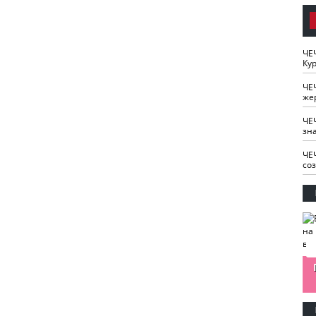
ЧЕ
Кур
ЧЕ
же
ЧЕ
зн
ЧЕ
со
изайн
Одобряете ли вы
Нужна ли "хартия
Ахмат"
антитабачный
ответственного
законопроект?
блогера"?