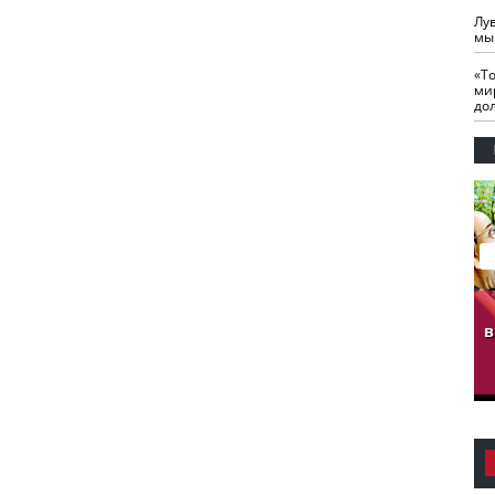
Лу
мы
«Т
ми
до
гузов.
ЧЕЧНЯ. Обарг Варин
ЧЕЧНЯ. Хьаьжин
ан"
илли
мурд - обарг Вара
в
к)