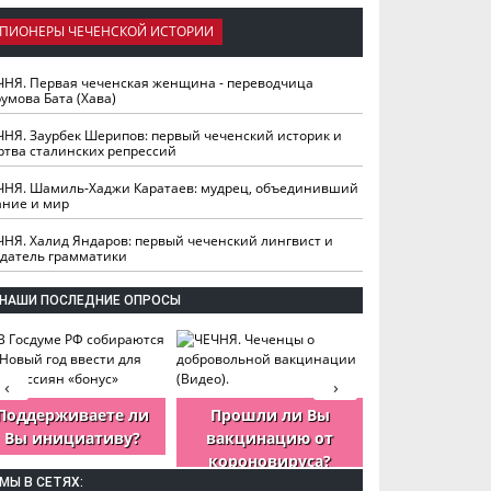
ПИОНЕРЫ ЧЕЧЕНСКОЙ ИСТОРИИ
ЧНЯ. Первая чеченская женщина - переводчица
умова Бата (Хава)
ЧНЯ. Заурбек Шерипов: первый чеченский историк и
ртва сталинских репрессий
ЧНЯ. Шамиль-Хаджи Каратаев: мудрец, объединивший
ание и мир
ЧНЯ. Халид Яндаров: первый чеченский лингвист и
здатель грамматики
НАШИ ПОСЛЕДНИЕ ОПРОСЫ
‹
›
Поддерживаете ли
Прошли ли Вы
Как Вы оцен
Вы инициативу?
вакцинацию от
деятельность
короновируса?
ЧР?
МЫ В СЕТЯХ: