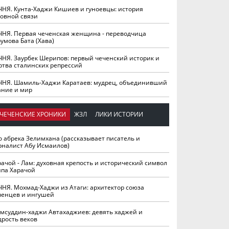
ЧНЯ. Кунта-Хаджи Кишиев и гуноевцы: история
ховной связи
ЧНЯ. Первая чеченская женщина - переводчица
умова Бата (Хава)
ЧНЯ. Заурбек Шерипов: первый чеченский историк и
ртва сталинских репрессий
ЧНЯ. Шамиль-Хаджи Каратаев: мудрец, объединивший
ание и мир
ЧЕЧЕНСКИЕ ХРОНИКИ
ЖЗЛ
ЛИКИ ИСТОРИИ
о абрека Зелимхана (рассказывает писатель и
рналист Абу Исмаилов)
рачой - Лам: духовная крепость и исторический символ
йпа Харачой
ЧНЯ. Мохмад-Хаджи из Атаги: архитектор союза
ченцев и ингушей
мсуддин-хаджи Автахаджиев: девять хаджей и
дрость веков