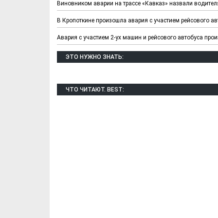
Виновником аварии на трассе «Кавказ» назвали водител
В Кропоткине произошла авария с участием рейсового ав
Авария с участием 2-ух машин и рейсового автобуса про
ЭТО НУЖНО ЗНАТЬ:
ЧТО ЧИТАЮТ. BEST: