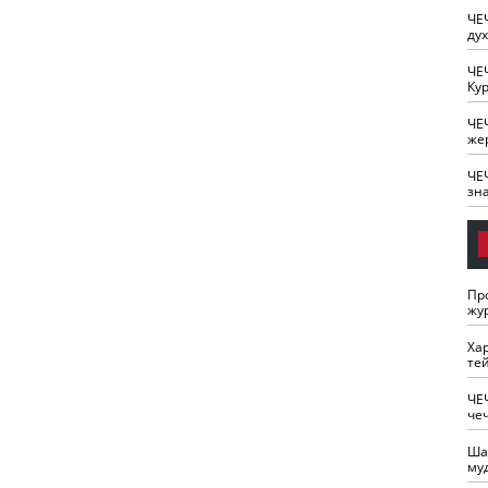
ЧЕ
ду
ЧЕ
Кур
ЧЕ
же
ЧЕ
зн
Пр
жу
Ха
те
ЧЕ
че
Ша
му