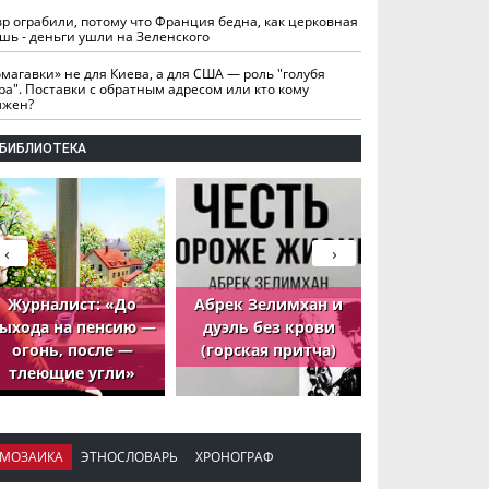
вр ограбили, потому что Франция бедна, как церковная
шь - деньги ушли на Зеленского
омагавки» не для Киева, а для США — роль "голубя
ра". Поставки с обратным адресом или кто кому
лжен?
БИБЛИОТЕКА
‹
›
Журналист: «До
Абрек Зелимхан и
Абрек Зели
ыхода на пенсию —
дуэль без крови
петух, ко
огонь, после —
(горская притча)
принёс де
тлеющие угли»
МОЗАИКА
ЭТНОСЛОВАРЬ
ХРОНОГРАФ