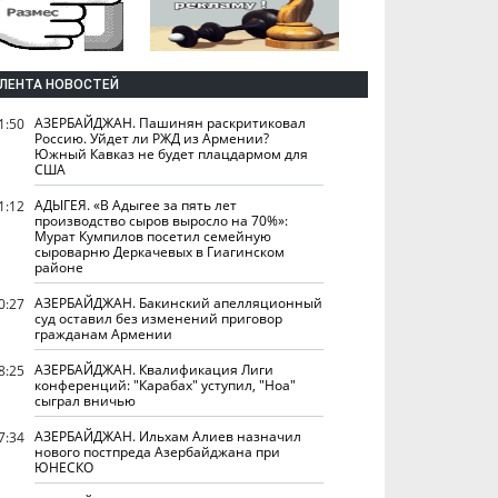
ЛЕНТА НОВОСТЕЙ
АЗЕРБАЙДЖАН. Пашинян раскритиковал
1:50
Россию. Уйдет ли РЖД из Армении?
Южный Кавказ не будет плацдармом для
США
АДЫГЕЯ. «В Адыгее за пять лет
1:12
производство сыров выросло на 70%»:
Мурат Кумпилов посетил семейную
сыроварню Деркачевых в Гиагинском
районе
АЗЕРБАЙДЖАН. Бакинский апелляционный
0:27
суд оставил без изменений приговор
гражданам Армении
АЗЕРБАЙДЖАН. Квалификация Лиги
8:25
конференций: "Карабах" уступил, "Ноа"
сыграл вничью
АЗЕРБАЙДЖАН. Ильхам Алиев назначил
7:34
нового постпреда Азербайджана при
ЮНЕСКО