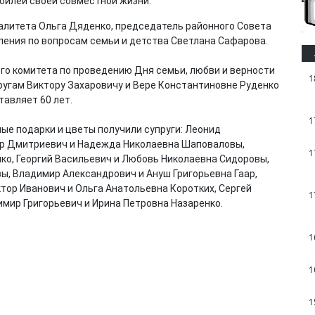
юбилеи своей совместной жизни.
алитета Ольга Дяденко, председатель районного Совета
ления по вопросам семьи и детства Светлана Сафарова.
го комитета по проведению Дня семьи, любви и верности
1
ругам Виктору Захаровичу и Вере Константиновне Руденко
тавляет 60 лет.
1
ые подарки и цветы получили супруги: Леонид
ор Дмитриевич и Надежда Николаевна Шаповаловы,
1
о, Георгий Васильевич и Любовь Николаевна Сидоровы,
, Владимир Александрович и Ануш Григорьевна Гаар,
ктор Иванович и Ольга Анатольевна Коротких, Сергей
1
имир Григорьевич и Ирина Петровна Назаренко.
1
1
1