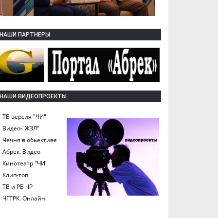
НАШИ ПАРТНЕРЫ
НАШИ ВИДЕОПРОЕКТЫ
ТВ версия "ЧИ"
Видео-"ЖЗЛ"
Чечня в обьективе
Абрек. Видео
Кинотеатр "ЧИ"
Клип-топ
ТВ и РВ ЧР
ЧГТРК. Онлайн