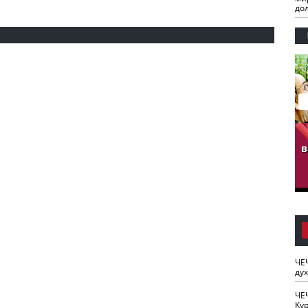
до
гузов.
ЧЕЧНЯ. Обарг Варин
ЧЕЧНЯ. Хьаьжин
ан"
илли
мурд - обарг Вара
в
к)
ЧЕ
ду
ЧЕ
Кур