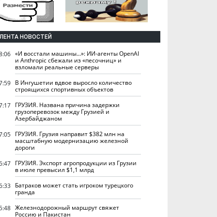
ЛЕНТА НОВОСТЕЙ
«И восстали машины...»: ИИ-агенты OpenAI
8:06
и Anthropic сбежали из «песочниц» и
взломали реальные серверы
В Ингушетии вдвое выросло количество
7:59
строящихся спортивных объектов
ГРУЗИЯ. Названа причина задержки
7:17
грузоперевозок между Грузией и
Азербайджаном
ГРУЗИЯ. Грузия направит $382 млн на
7:05
масштабную модернизацию железной
дороги
ГРУЗИЯ. Экспорт агропродукции из Грузии
6:47
в июле превысил $1,1 млрд
Батраков может стать игроком турецкого
6:33
гранда
Железнодорожный маршрут свяжет
5:48
Россию и Пакистан