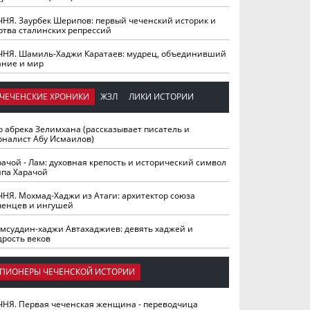
ЧНЯ. Заурбек Шерипов: первый чеченский историк и
ртва сталинских репрессий
ЧНЯ. Шамиль-Хаджи Каратаев: мудрец, объединивший
ание и мир
ЧЕЧЕНСКИЕ ХРОНИКИ
ЖЗЛ
ЛИКИ ИСТОРИИ
о абрека Зелимхана (рассказывает писатель и
рналист Абу Исмаилов)
рачой - Лам: духовная крепость и исторический символ
йпа Харачой
ЧНЯ. Мохмад-Хаджи из Атаги: архитектор союза
ченцев и ингушей
мсуддин-хаджи Автахаджиев: девять хаджей и
дрость веков
ПИОНЕРЫ ЧЕЧЕНСКОЙ ИСТОРИИ
ЧНЯ. Первая чеченская женщина - переводчица