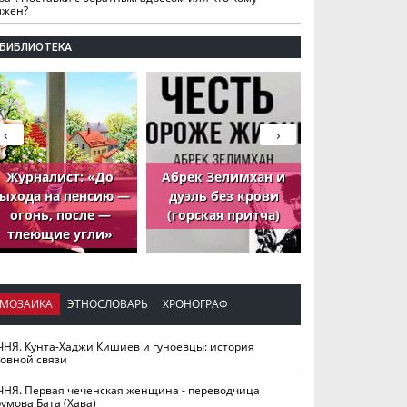
лжен?
БИБЛИОТЕКА
‹
›
Журналист: «До
Абрек Зелимхан и
Абрек Зели
ыхода на пенсию —
дуэль без крови
петух, ко
огонь, после —
(горская притча)
принёс де
тлеющие угли»
МОЗАИКА
ЭТНОСЛОВАРЬ
ХРОНОГРАФ
ЧНЯ. Кунта-Хаджи Кишиев и гуноевцы: история
ховной связи
ЧНЯ. Первая чеченская женщина - переводчица
умова Бата (Хава)