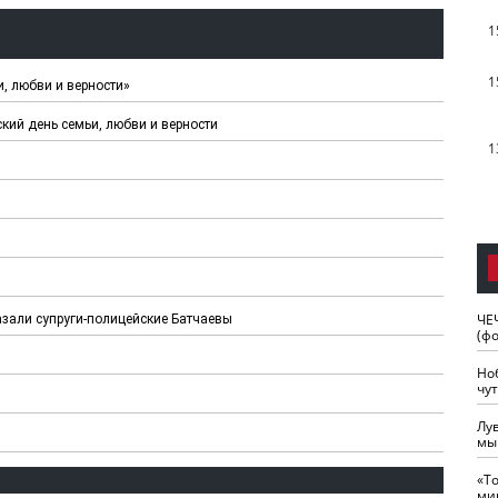
1
1
, любви и верности»
кий день семьи, любви и верности
1
ЧЕ
казали супруги-полицейские Батчаевы
(ф
Но
чу
Лу
мы
«Т
ми