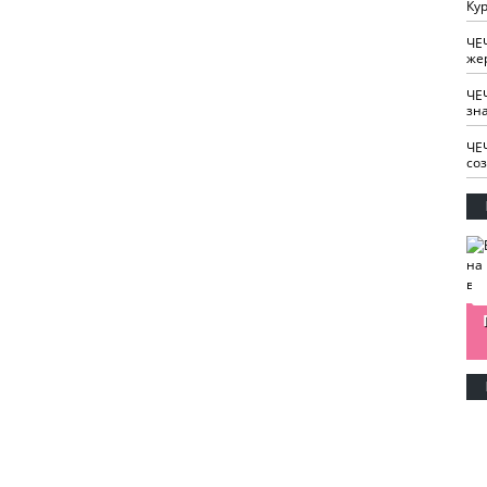
Кур
ЧЕ
же
ЧЕ
зн
ЧЕ
со
изайн
Одобряете ли вы
Нужна ли "хартия
Ахмат"
антитабачный
ответственного
законопроект?
блогера"?