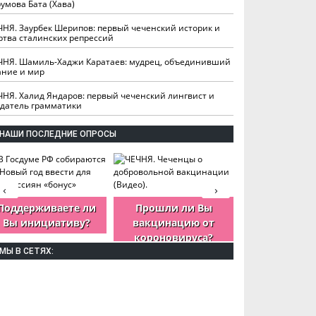
умова Бата (Хава)
ЧНЯ. Заурбек Шерипов: первый чеченский историк и
ртва сталинских репрессий
ЧНЯ. Шамиль-Хаджи Каратаев: мудрец, объединивший
ание и мир
ЧНЯ. Халид Яндаров: первый чеченский лингвист и
здатель грамматики
НАШИ ПОСЛЕДНИЕ ОПРОСЫ
‹
›
Поддерживаете ли
Прошли ли Вы
Как Вы оцен
Вы инициативу?
вакцинацию от
деятельность
короновируса?
ЧР?
МЫ В СЕТЯХ: