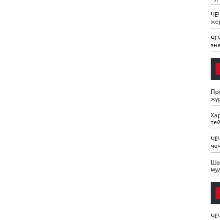
ЧЕ
же
ЧЕ
зн
Пр
жу
Ха
те
ЧЕ
че
Ша
му
ЧЕ