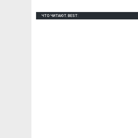
ЧТО ЧИТАЮТ. BEST:
Х. Гапураев. Капкан
ЧЕЧНЯ. А. Ту
для Зелимхана (Отр.
"Зелимх
из романа «1овда»)
(Отрыво