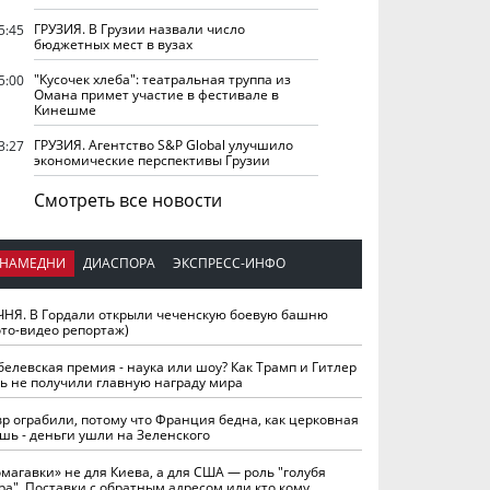
ГРУЗИЯ. В Грузии назвали число
5:45
бюджетных мест в вузах
"Кусочек хлеба": театральная труппа из
5:00
Омана примет участие в фестивале в
Кинешме
ГРУЗИЯ. Агентство S&P Global улучшило
3:27
экономические перспективы Грузии
Смотреть все новости
НАМЕДНИ
ДИАСПОРА
ЭКСПРЕСС-ИНФО
ЧНЯ. В Гордали открыли чеченскую боевую башню
ото-видео репортаж)
белевская премия - наука или шоу? Как Трамп и Гитлер
ть не получили главную награду мира
вр ограбили, потому что Франция бедна, как церковная
шь - деньги ушли на Зеленского
омагавки» не для Киева, а для США — роль "голубя
ра". Поставки с обратным адресом или кто кому