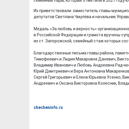
семейные пары, которые отметили в 2021 году 
Их приветствовали: заместитель главы муницип
депутатов Светлана Чмулёва и начальник Управ
Медаль «За любовь и верность» организационно
в Российской Федерации и грамота вручены суп
из ст. Запорожской, семейный стаж которых сос
Благодарственные письма главы района, памятн
Тимофеевич и Лидия Макаровна Даневич, Викт
Владимир Иванович и Любовь Андреевна Радченк
Юрий Дмитриевич и Вера Антоновна Макаренковы
Сергей Григорьевич и Елена Юрьевна Усенко, Ви
Андреевич и Оксана Викторовна Колесник, Влад
checheninfo.ru