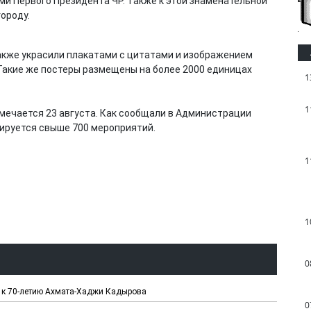
и Первого Президента ЧР. Также к этой знаменательной
ороду.
акже украсили плакатами с цитатами и изображением
Такие же постеры размещены на более 2000 единицах
1
1
мечается 23 августа. Как сообщали в Администрации
анируется свыше 700 мероприятий.
1
1
0
й к 70-летию Ахмата-Хаджи Кадырова
0