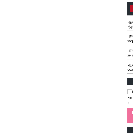
ЧЕ
Кур
ЧЕ
же
ЧЕ
зн
ЧЕ
со
изайн
Одобряете ли вы
Нужна ли "хартия
Ахмат"
антитабачный
ответственного
законопроект?
блогера"?