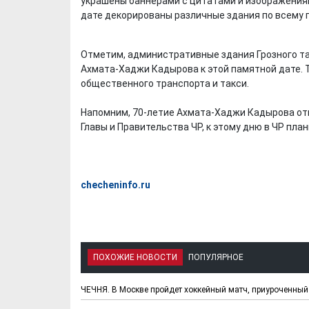
украшены баннерами с цитатами и изображениям
дате декорированы различные здания по всему г
Отметим, административные здания Грозного т
Ахмата-Хаджи Кадырова к этой памятной дате. 
общественного транспорта и такси.
Напомним, 70-летие Ахмата-Хаджи Кадырова от
Главы и Правительства ЧР, к этому дню в ЧР пл
checheninfo.ru
ПОХОЖИЕ НОВОСТИ
ПОПУЛЯРНОЕ
ЧЕЧНЯ. В Москве пройдет хоккейный матч, приуроченны