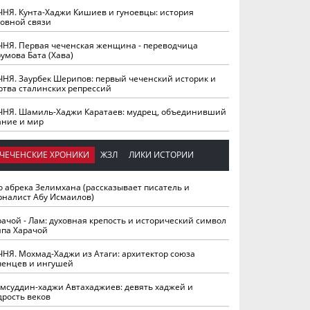
ЧНЯ. Кунта-Хаджи Кишиев и гуноевцы: история
ховной связи
ЧНЯ. Первая чеченская женщина - переводчица
умова Бата (Хава)
ЧНЯ. Заурбек Шерипов: первый чеченский историк и
ртва сталинских репрессий
ЧНЯ. Шамиль-Хаджи Каратаев: мудрец, объединивший
ание и мир
ЧЕЧЕНСКИЕ ХРОНИКИ
ЖЗЛ
ЛИКИ ИСТОРИИ
о абрека Зелимхана (рассказывает писатель и
рналист Абу Исмаилов)
рачой - Лам: духовная крепость и исторический символ
йпа Харачой
ЧНЯ. Мохмад-Хаджи из Атаги: архитектор союза
ченцев и ингушей
мсуддин-хаджи Автахаджиев: девять хаджей и
дрость веков