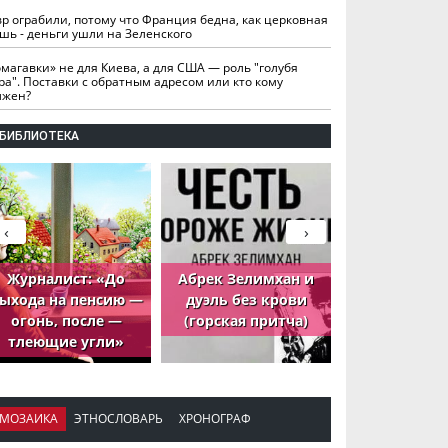
вр ограбили, потому что Франция бедна, как церковная
шь - деньги ушли на Зеленского
омагавки» не для Киева, а для США — роль "голубя
ра". Поставки с обратным адресом или кто кому
лжен?
БИБЛИОТЕКА
‹
›
Журналист: «До
Абрек Зелимхан и
Абрек Зели
ыхода на пенсию —
дуэль без крови
петух, ко
огонь, после —
(горская притча)
принёс де
тлеющие угли»
МОЗАИКА
ЭТНОСЛОВАРЬ
ХРОНОГРАФ