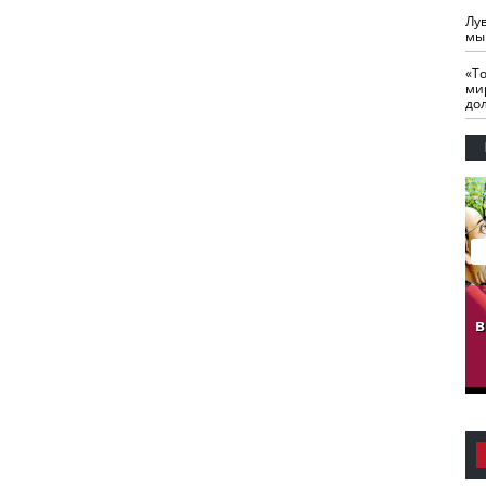
Лу
мы
«Т
ми
до
гузов.
ЧЕЧНЯ. Обарг Варин
ЧЕЧНЯ. Хьаьжин
ан"
илли
мурд - обарг Вара
в
к)