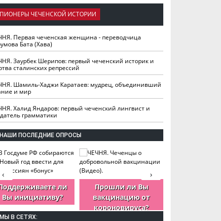
ПИОНЕРЫ ЧЕЧЕНСКОЙ ИСТОРИИ
ЧНЯ. Первая чеченская женщина - переводчица
умова Бата (Хава)
ЧНЯ. Заурбек Шерипов: первый чеченский историк и
ртва сталинских репрессий
ЧНЯ. Шамиль-Хаджи Каратаев: мудрец, объединивший
ание и мир
ЧНЯ. Халид Яндаров: первый чеченский лингвист и
здатель грамматики
НАШИ ПОСЛЕДНИЕ ОПРОСЫ
‹
›
Поддерживаете ли
Прошли ли Вы
Как Вы оцен
Вы инициативу?
вакцинацию от
деятельность
короновируса?
ЧР?
МЫ В СЕТЯХ: