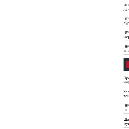
ЧЕ
ду
ЧЕ
Кур
ЧЕ
же
ЧЕ
зн
Пр
жу
Ха
те
ЧЕ
че
Ша
му