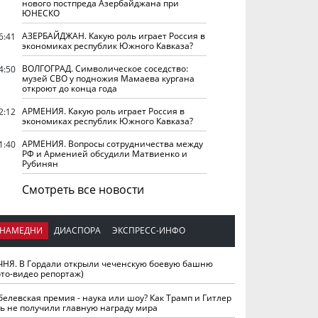
нового постпреда Азербайджана при
ЮНЕСКО
АЗЕРБАЙДЖАН. Какую роль играет Россия в
6:41
экономиках республик Южного Кавказа?
ВОЛГОГРАД. Символическое соседство:
4:50
музей СВО у подножия Мамаева кургана
откроют до конца года
АРМЕНИЯ. Какую роль играет Россия в
2:12
экономиках республик Южного Кавказа?
АРМЕНИЯ. Вопросы сотрудничества между
1:40
РФ и Арменией обсудили Матвиенко и
Рубинян
Смотреть все новости
НАМЕДНИ
ДИАСПОРА
ЭКСПРЕСС-ИНФО
ЧНЯ. В Гордали открыли чеченскую боевую башню
ото-видео репортаж)
белевская премия - наука или шоу? Как Трамп и Гитлер
ть не получили главную награду мира