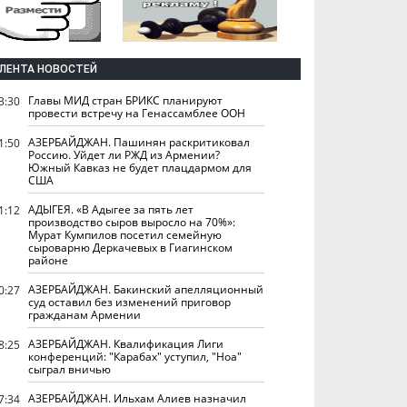
ЛЕНТА НОВОСТЕЙ
Главы МИД стран БРИКС планируют
3:30
провести встречу на Генассамблее ООН
АЗЕРБАЙДЖАН. Пашинян раскритиковал
1:50
Россию. Уйдет ли РЖД из Армении?
Южный Кавказ не будет плацдармом для
США
АДЫГЕЯ. «В Адыгее за пять лет
1:12
производство сыров выросло на 70%»:
Мурат Кумпилов посетил семейную
сыроварню Деркачевых в Гиагинском
районе
АЗЕРБАЙДЖАН. Бакинский апелляционный
0:27
суд оставил без изменений приговор
гражданам Армении
АЗЕРБАЙДЖАН. Квалификация Лиги
8:25
конференций: "Карабах" уступил, "Ноа"
сыграл вничью
АЗЕРБАЙДЖАН. Ильхам Алиев назначил
7:34