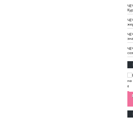
ЧЕ
Кур
ЧЕ
же
ЧЕ
зн
ЧЕ
со
изайн
Одобряете ли вы
Нужна ли "хартия
Ахмат"
антитабачный
ответственного
законопроект?
блогера"?