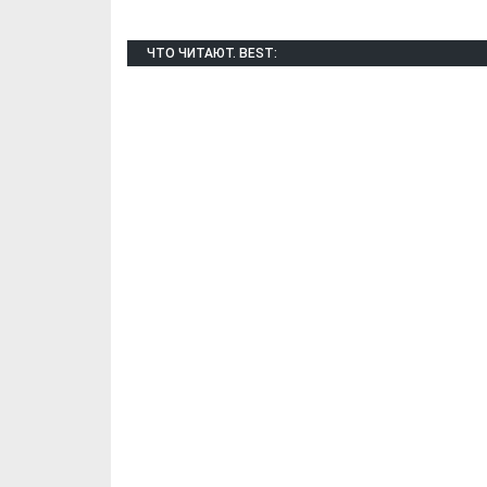
ЧТО ЧИТАЮТ. BEST:
Х. Гапураев. Капкан
ЧЕЧНЯ. А. Ту
для Зелимхана (Отр.
"Зелимх
из романа «1овда»)
(Отрыво