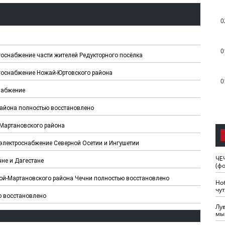
0
0
оснабжение части жителей Редукторного посёлка
ргоснабжение Ножай-Юртовского района
0
набжение
района полностью восстановлено
с-Мартановского района
электроснабжение Северной Осетии и Ингушетии
ЧЕ
не и Дагестане
(ф
хой-Мартановского района Чечни полностью восстановлено
Но
чу
о восстановлено
Лу
мы