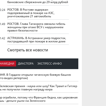
банковские сбережения до 29 млрд рублей
РОСТОВ. В Ростове задержан
2:24
подозреваемый в пожаре на АЗС,
уничтожившем 21 автомобиль
РОСТОВ. Глава Таганрога связала гибель
1:49
женщины при атаке ВСУ с нарушением
правил безопасности
АСТРАХАНЬ. В Астрахани умер подросток,
1:42
пострадавший при пожаре в жилом доме
Смотреть все новости
НАМЕДНИ
ДИАСПОРА
ЭКСПРЕСС-ИНФО
ЧНЯ. В Гордали открыли чеченскую боевую башню
ото-видео репортаж)
белевская премия - наука или шоу? Как Трамп и Гитлер
ть не получили главную награду мира
вр ограбили, потому что Франция бедна, как церковная
шь - деньги ушли на Зеленского