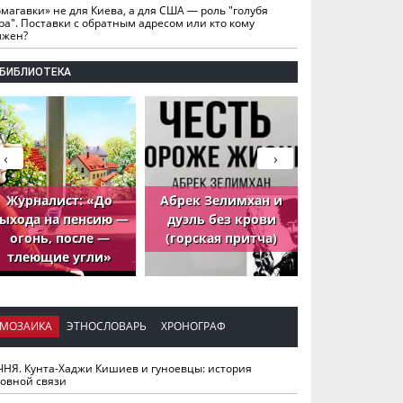
омагавки» не для Киева, а для США — роль "голубя
ра". Поставки с обратным адресом или кто кому
лжен?
БИБЛИОТЕКА
‹
›
Журналист: «До
Абрек Зелимхан и
Абрек Зели
ыхода на пенсию —
дуэль без крови
петух, ко
огонь, после —
(горская притча)
принёс де
тлеющие угли»
МОЗАИКА
ЭТНОСЛОВАРЬ
ХРОНОГРАФ
ЧНЯ. Кунта-Хаджи Кишиев и гуноевцы: история
ховной связи