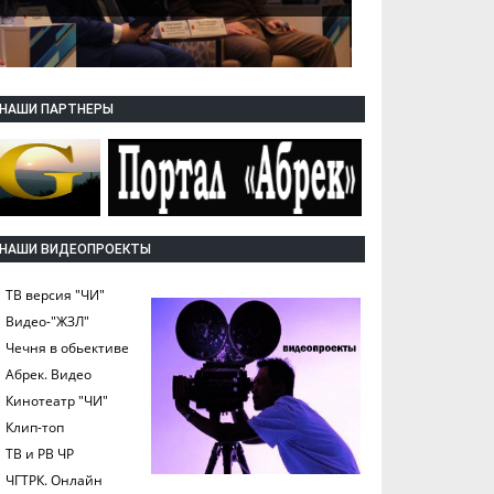
НАШИ ПАРТНЕРЫ
НАШИ ВИДЕОПРОЕКТЫ
ТВ версия "ЧИ"
Видео-"ЖЗЛ"
Чечня в обьективе
Абрек. Видео
Кинотеатр "ЧИ"
Клип-топ
ТВ и РВ ЧР
ЧГТРК. Онлайн