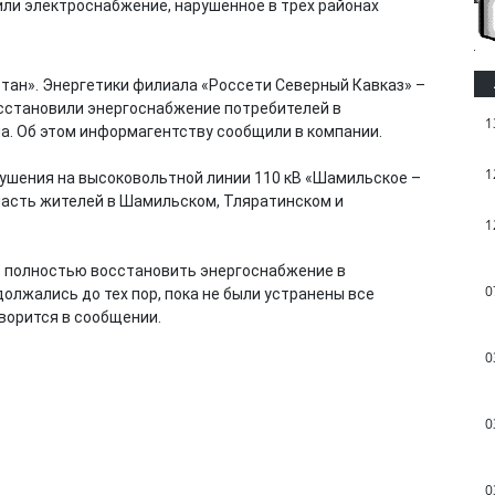
тан». Энергетики филиала «Россети Северный Кавказ» –
восстановили энергоснабжение потребителей в
1
. Об этом информагентству сообщили в компании.
1
рушения на высоковольтной линии 110 кВ «Шамильское –
часть жителей в Шамильском, Тляратинском и
1
ь полностью восстановить энергоснабжение в
0
олжались до тех пор, пока не были устранены все
ворится в сообщении.
0
0
0