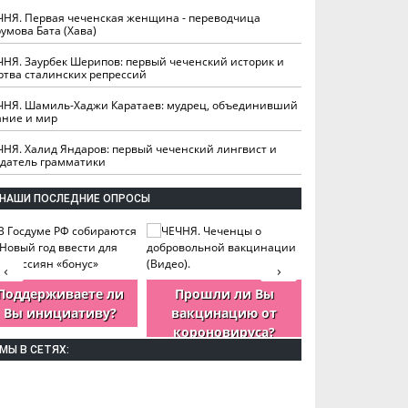
ЧНЯ. Первая чеченская женщина - переводчица
умова Бата (Хава)
ЧНЯ. Заурбек Шерипов: первый чеченский историк и
ртва сталинских репрессий
ЧНЯ. Шамиль-Хаджи Каратаев: мудрец, объединивший
ание и мир
ЧНЯ. Халид Яндаров: первый чеченский лингвист и
здатель грамматики
НАШИ ПОСЛЕДНИЕ ОПРОСЫ
‹
›
Поддерживаете ли
Прошли ли Вы
Как Вы оцен
Вы инициативу?
вакцинацию от
деятельность
короновируса?
ЧР?
МЫ В СЕТЯХ: