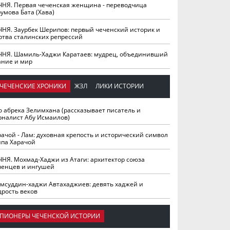
ЧНЯ. Первая чеченская женщина - переводчица
умова Бата (Хава)
ЧНЯ. Заурбек Шерипов: первый чеченский историк и
ртва сталинских репрессий
ЧНЯ. Шамиль-Хаджи Каратаев: мудрец, объединивший
ание и мир
ЧЕЧЕНСКИЕ ХРОНИКИ
ЖЗЛ
ЛИКИ ИСТОРИИ
о абрека Зелимхана (рассказывает писатель и
рналист Абу Исмаилов)
рачой - Лам: духовная крепость и исторический символ
йпа Харачой
ЧНЯ. Мохмад-Хаджи из Атаги: архитектор союза
ченцев и ингушей
мсуддин-хаджи Автахаджиев: девять хаджей и
дрость веков
ПИОНЕРЫ ЧЕЧЕНСКОЙ ИСТОРИИ