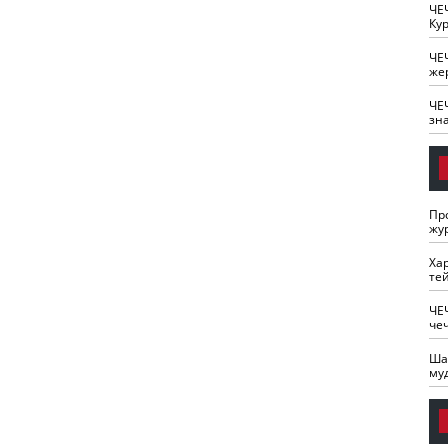
ЧЕ
Кур
ЧЕ
же
ЧЕ
зн
Пр
жу
Ха
те
ЧЕ
че
Ша
му