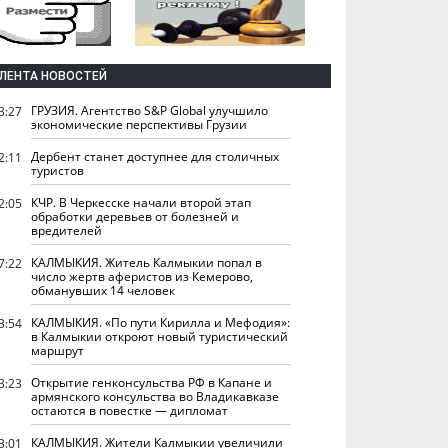
ЛЕНТА НОВОСТЕЙ
ГРУЗИЯ. Агентство S&P Global улучшило
3:27
экономические перспективы Грузии
Дербент станет доступнее для столичных
2:11
туристов
КЧР. В Черкесске начали второй этап
2:05
обработки деревьев от болезней и
вредителей
КАЛМЫКИЯ. Житель Калмыкии попал в
7:22
число жертв аферистов из Кемерово,
обманувших 14 человек
КАЛМЫКИЯ. «По пути Кирилла и Мефодия»:
3:54
в Калмыкии откроют новый туристический
маршрут
Открытие генконсульства РФ в Капане и
3:23
армянского консульства во Владикавказе
остаются в повестке — дипломат
КАЛМЫКИЯ. Жители Калмыкии увеличили
3:01