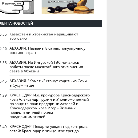
ЛЕНТА НОВОСТЕЙ
Казахстан и Узбекистан наращивают
0:55
торговлю
АБХАЗИЯ. Названы 8 самых популярных у
9:46
россиян стран
АБХАЗИЯ. На Ингурской ГЭС начались
6:58
работы после масштабного отключения
света в Абхазии
АБХАЗИЯ. "Кометы" станут ходить из Сочи
6:45
в Сухум чаще
КРАСНОДАР. И.о. прокурора Краснодарского
4:39
края Александр Трухин и Уполномоченный
по защите прав предпринимателей в
Краснодарском крае Игорь Якимчик
провели личный прием
предпринимателей
КРАСНОДАР. Пекарни уходят под контроль
3:49
сетей: Краснодар в эпицентре тренда