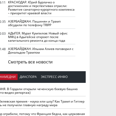
КРАСНОДАР. Юрий Бурлачко о
3:11
достижениях и перспективах отрасли:
Развитие санаторно-курортного комплекса
– приоритет краевой власти
АЗЕРБАЙДЖАН. Пашинян и Трамп
2:35
обсудили по телефону TRIPP
АДЫГЕЯ. Мурат Кумпилов: Новый офис
2:03
МФЦ в Адыгейске откроют после
капитального ремонта до конца года
АЗЕРБАЙДЖАН. Ильхам Алиев поговорил с
1:48
Дональдом Трампом
Смотреть все новости
НАМЕДНИ
ДИАСПОРА
ЭКСПРЕСС-ИНФО
ЧНЯ. В Гордали открыли чеченскую боевую башню
ото-видео репортаж)
белевская премия - наука или шоу? Как Трамп и Гитлер
ть не получили главную награду мира
вр ограбили, потому что Франция бедна, как церковная