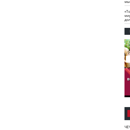
мы
«Т
ми
до
гузов.
ЧЕЧНЯ. Обарг Варин
ЧЕЧНЯ. Хьаьжин
ан"
илли
мурд - обарг Вара
в
к)
ЧЕ