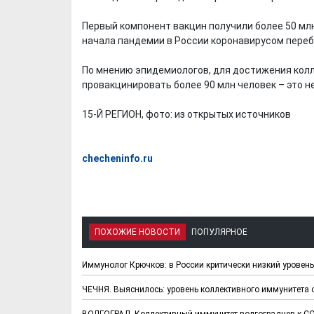
Первый компонент вакцин получили более 50 млн
начала пандемии в России коронавирусом перебо
По мнению эпидемиологов, для достижения кол
провакцинировать более 90 млн человек – это н
15-Й РЕГИОН, фото: из открытых источников
checheninfo.ru
ПОХОЖИЕ НОВОСТИ
ПОПУЛЯРНОЕ
Иммунолог Крючков: в России критически низкий уровень
ЧЕЧНЯ. Выяснилось: уровень коллективного иммунитета о
ВОЛГОГРАД. Коллективный иммунитет волгоградцев к CO