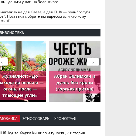
шь - деньги ушли на Зеленского
омагавки» не для Киева, а для США — роль "голубя
ра". Поставки с обратным адресом или кто кому
лжен?
БИБЛИОТЕКА
‹
›
Журналист: «До
Абрек Зелимхан и
Абрек Зели
ыхода на пенсию —
дуэль без крови
петух, ко
огонь, после —
(горская притча)
принёс де
тлеющие угли»
МОЗАИКА
ЭТНОСЛОВАРЬ
ХРОНОГРАФ
ЧНЯ. Кунта-Хаджи Кишиев и гуноевцы: история