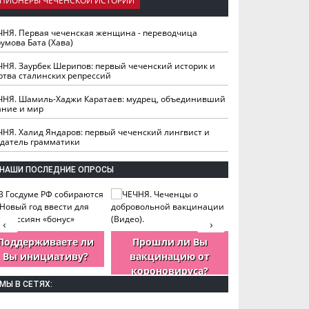
ПИОНЕРЫ ЧЕЧЕНСКОЙ ИСТОРИИ
ЧНЯ. Первая чеченская женщина - переводчица
умова Бата (Хава)
ЧНЯ. Заурбек Шерипов: первый чеченский историк и
ртва сталинских репрессий
ЧНЯ. Шамиль-Хаджи Каратаев: мудрец, объединивший
ание и мир
ЧНЯ. Халид Яндаров: первый чеченский лингвист и
здатель грамматики
НАШИ ПОСЛЕДНИЕ ОПРОСЫ
‹
›
Поддерживаете ли
Прошли ли Вы
Как Вы оцен
Вы инициативу?
вакцинацию от
деятельность
короновируса?
ЧР?
МЫ В СЕТЯХ: