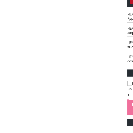
ЧЕ
Кур
ЧЕ
же
ЧЕ
зн
ЧЕ
со
изайн
Одобряете ли вы
Нужна ли "хартия
Ахмат"
антитабачный
ответственного
законопроект?
блогера"?