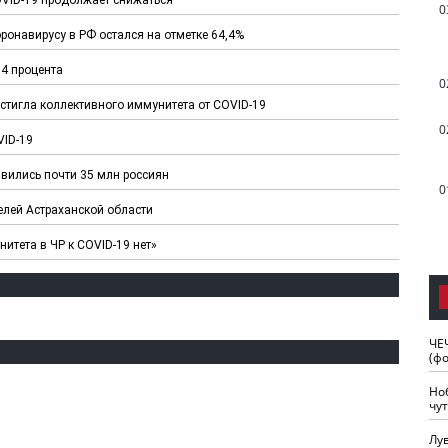
0
ронавирусу в РФ остался на отметке 64,4%
,4 процента
0
остигла коллективного иммунитета от COVID-19
0
VID-19
вились почти 35 млн россиян
0
елей Астраханской области
итета в ЧР к COVID-19 нет»
ЧЕ
(ф
Но
чу
Лу