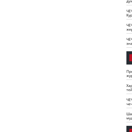
ду
ЧЕ
Кур
ЧЕ
же
ЧЕ
зн
Пр
жу
Ха
те
ЧЕ
че
Ша
му