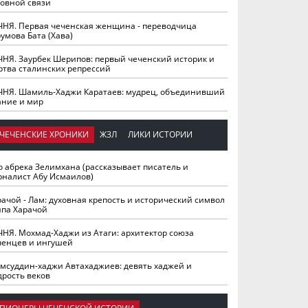
ховной связи
ЧНЯ. Первая чеченская женщина - переводчица
умова Бата (Хава)
ЧНЯ. Заурбек Шерипов: первый чеченский историк и
ртва сталинских репрессий
ЧНЯ. Шамиль-Хаджи Каратаев: мудрец, объединивший
ание и мир
ЧЕЧЕНСКИЕ ХРОНИКИ
ЖЗЛ
ЛИКИ ИСТОРИИ
о абрека Зелимхана (рассказывает писатель и
рналист Абу Исмаилов)
рачой - Лам: духовная крепость и исторический символ
йпа Харачой
ЧНЯ. Мохмад-Хаджи из Атаги: архитектор союза
ченцев и ингушей
мсуддин-хаджи Автахаджиев: девять хаджей и
дрость веков