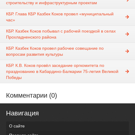
строительству и инфраструктурным проектам
КБР. Глава КБР Казбек Коков провел «муниципальный
час»
КБР. Казбек Коков побывал с рабочей поездкой в селах
Прохладненского района
КБР. Казбек Коков провел рабочее совещание по
вопросам развития культуры
КБР. К.В. Коков провёл заседание оргкомитета по
празднованию в Кабардино-Балкарии 75-летия Великой
Победы
Комментарии (0)
Навигация
О сайте