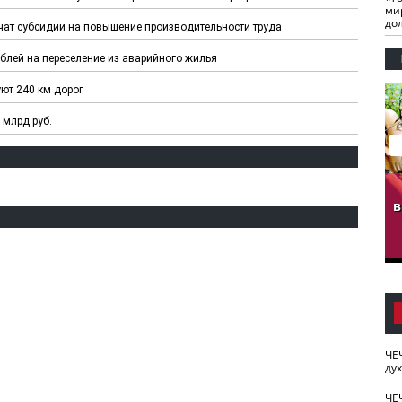
ми
до
чат субсидии на повышение производительности труда
блей на переселение из аварийного жилья
ют 240 км дорог
 млрд руб.
гузов.
ЧЕЧНЯ. Обарг Варин
ЧЕЧНЯ. Хьаьжин
ан"
илли
мурд - обарг Вара
в
к)
ЧЕ
ду
ЧЕ