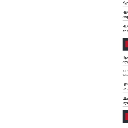
Кур
ЧЕ
же
ЧЕ
зн
Пр
жу
Ха
те
ЧЕ
че
Ша
му