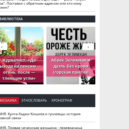
ра". Поставки с обратным адресом или кто кому
лжен?
БИБЛИОТЕКА
‹
›
Журналист: «До
Абрек Зелимхан и
Абрек Зели
ыхода на пенсию —
дуэль без крови
петух, ко
огонь, после —
(горская притча)
принёс де
тлеющие угли»
МОЗАИКА
ЭТНОСЛОВАРЬ
ХРОНОГРАФ
ЧНЯ. Кунта-Хаджи Кишиев и гуноевцы: история
ховной связи
ЧНЯ. Первая чеченская женщина - переводчица