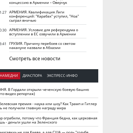
концессию в Армении – Оверчук
АРМЕНИЯ. Квалификация Лиги
1:27
конференций: "Карабах" уступил, "Ноа"
сыграл вничью
АРМЕНИЯ. Условие для референдума о
0:30
вступлении в ЕС озвучили в Армении
ГРУЗИЯ. Причину перебоев со светом
3:41
накануне назвали в Абхазии
Смотреть все новости
НАМЕДНИ
ДИАСПОРА
ЭКСПРЕСС-ИНФО
ЧНЯ. В Гордали открыли чеченскую боевую башню
ото-видео репортаж)
белевская премия - наука или шоу? Как Трамп и Гитлер
ть не получили главную награду мира
вр ограбили, потому что Франция бедна, как церковная
шь - деньги ушли на Зеленского
омагавки» не для Киева, а для США — роль "голубя