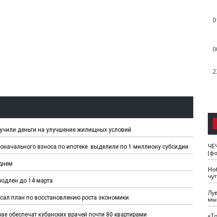
0
0
2
лучили деньги на улучшение жилищных условий
ЧЕ
оначального взноса по ипотеке выделили по 1 миллиону субсидии
(ф
днем
Но
чу
одлен до 14 марта
Лу
сал план по восстановлению роста экономики
мы
ае обеспечат кубанских врачей почти 80 квартирами
«Т