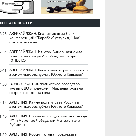
ЛЕНТА НОВОСТЕЙ
АЗЕРБАЙДЖАН. Квалификация Лиги
8:25
конференций: "Карабах" уступил, "Ноа"
сыграл вничью
АЗЕРБАЙДЖАН. Ильхам Алиев назначил
7:34
нового постпреда Азербайджана при
ЮНЕСКО
АЗЕРБАЙДЖАН. Какую роль играет Россия в
6:41
экономиках республик Южного Кавказа?
ВОЛГОГРАД. Символическое соседство:
4:50
музей СВО у подножия Мамаева кургана
откроют до конца года
АРМЕНИЯ. Какую роль играет Россия в
2:12
экономиках республик Южного Кавказа?
АРМЕНИЯ. Вопросы сотрудничества между
1:40
РФ и Арменией обсудили Матвиенко и
Рубинян
АРМЕНИЯ. Россия готова продолжать
1:29