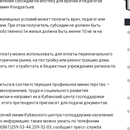
ления субсидии на ипотеку для врачей и педагогов
амин Кондратьев.
 жилищных условий может получить врач, педагог или
ани. При этом получатель субсидии не должен быть
бственности жилья должна быть менее 10 кв. м на
0
0
ыплату можно использовать для оплаты первоначального
торичном рынке, на постройку или реконструкцию дома.
ять лет отработать в бюджетных учреждениях региона по
0
0
титься в соответствующее профильное министерство —
авоохранения, труда и социального развития
иски и направит их в Кубанский центр господдержки
0
 этого претендента пригласят для подачи документов.
0
рячей линии Кубанского центра господдержки населения:
обную информацию также можно узнать по телефонам
(861)259-53-44, 259-32-03, сообщает пресс-служба
0