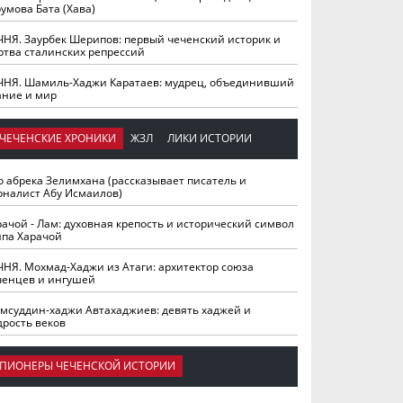
умова Бата (Хава)
ЧНЯ. Заурбек Шерипов: первый чеченский историк и
ртва сталинских репрессий
ЧНЯ. Шамиль-Хаджи Каратаев: мудрец, объединивший
ание и мир
ЧЕЧЕНСКИЕ ХРОНИКИ
ЖЗЛ
ЛИКИ ИСТОРИИ
о абрека Зелимхана (рассказывает писатель и
рналист Абу Исмаилов)
рачой - Лам: духовная крепость и исторический символ
йпа Харачой
ЧНЯ. Мохмад-Хаджи из Атаги: архитектор союза
ченцев и ингушей
мсуддин-хаджи Автахаджиев: девять хаджей и
дрость веков
ПИОНЕРЫ ЧЕЧЕНСКОЙ ИСТОРИИ