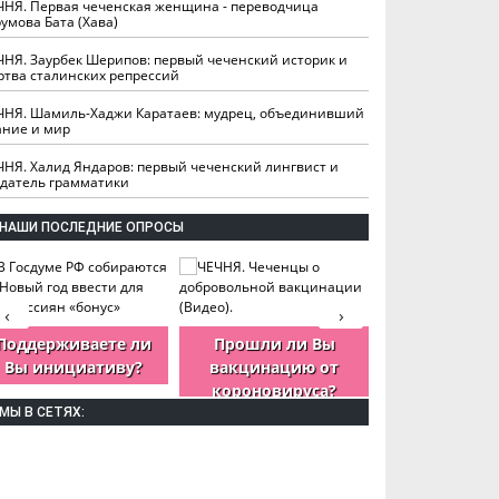
ЧНЯ. Первая чеченская женщина - переводчица
умова Бата (Хава)
ЧНЯ. Заурбек Шерипов: первый чеченский историк и
ртва сталинских репрессий
ЧНЯ. Шамиль-Хаджи Каратаев: мудрец, объединивший
ание и мир
ЧНЯ. Халид Яндаров: первый чеченский лингвист и
здатель грамматики
НАШИ ПОСЛЕДНИЕ ОПРОСЫ
‹
›
Поддерживаете ли
Прошли ли Вы
Как Вы оцен
Вы инициативу?
вакцинацию от
деятельность
короновируса?
ЧР?
МЫ В СЕТЯХ: