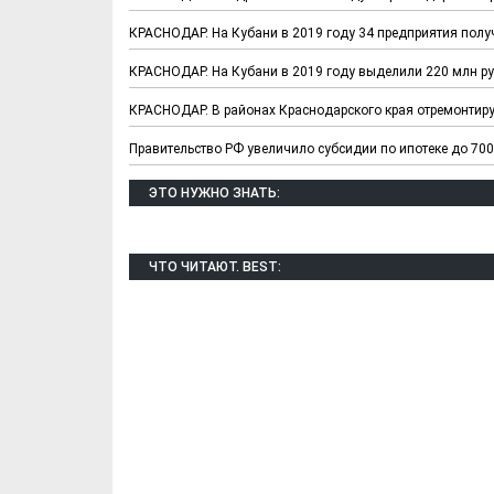
КРАСНОДАР. На Кубани в 2019 году 34 предприятия полу
КРАСНОДАР. На Кубани в 2019 году выделили 220 млн ру
КРАСНОДАР. В районах Краснодарского края отремонтиру
Правительство РФ увеличило субсидии по ипотеке до 700
ЭТО НУЖНО ЗНАТЬ:
Х. Гапураев. Капкан
ЧЕЧНЯ. А. Ту
для Зелимхана (Отр.
"Зелимх
ЧТО ЧИТАЮТ. BEST:
из романа «1овда»)
(Отрыво