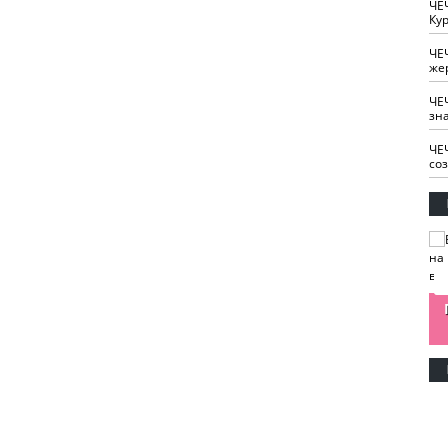
ЧЕ
Кур
ЧЕ
же
ЧЕ
зн
ЧЕ
со
изайн
Одобряете ли вы
Нужна ли "хартия
Ахмат"
антитабачный
ответственного
законопроект?
блогера"?