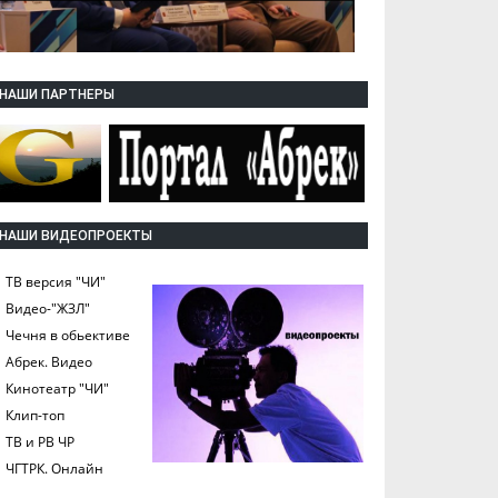
НАШИ ПАРТНЕРЫ
НАШИ ВИДЕОПРОЕКТЫ
ТВ версия "ЧИ"
Видео-"ЖЗЛ"
Чечня в обьективе
Абрек. Видео
Кинотеатр "ЧИ"
Клип-топ
ТВ и РВ ЧР
ЧГТРК. Онлайн