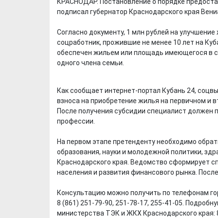
КРАСНОДАР. Постановление о порядке предостав
подписал губернатор Краснодарского края Вени
⠀
Согласно документу, 1 млн рублей на улучшение
соцработник, прожившие не менее 10 лет на Куб
обеспечен жильем или площадь имеющегося в со
одного члена семьи.
⠀
Как сообщает интернет-портал Кубань 24, соцв
взноса на приобретение жилья на первичном и в
После получения субсидии специалист должен п
профессии.
⠀
На первом этапе претенденту необходимо обра
образования, науки и молодежной политики, здр
Краснодарского края. Ведомство сформирует сп
населения и развития финансового рынка. После
⠀
Консультацию можно получить по телефонам го
8 (861) 251-79-90, 251-78-17, 255-41-05. Подр
министерства ТЭК и ЖКХ Краснодарского края: 8