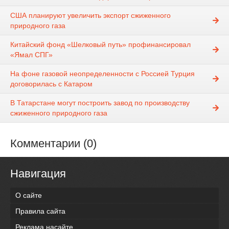
США планируют увеличить экспорт сжиженного
природного газа
Китайский фонд «Шелковый путь» профинансировал
«Ямал СПГ»
На фоне газовой неопределенности с Россией Турция
договорилась с Катаром
В Татарстане могут построить завод по производству
сжиженного природного газа
Комментарии (0)
Навигация
О сайте
Правила сайта
Реклама насайте