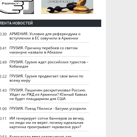
ЛЕНТА НОВОСТЕЙ
АРМЕНИЯ. Условие для референдума о
0:30
вступлении в ЕС озвучили в Армении
ГРУЗИЯ. Причину перебоев со светом
3:41
накануне назвали в Абхазии
ГРУЗИЯ. Грузия ждет российских туристов –
2:49
Кобахидзе
ГРУЗИЯ. Грузия продвигает свое вино по
2:22
всему миру
ГРУЗИЯ. Пашинян раскритиковал Россию.
1:43
Уйдет ли РЖД из Армении? Южный Кавказ
не будет плацдармом для США
ГРУЗИЯ. Поезд Тбилиси - Батуми ускорили
1:00
ИИ генерирует сотни баннеров за вечер,
0:11
но люди им не верят: почему идеальная
картинка проигрывает «кривизне рук»?
Кыргызстан ввел разрешения для
9:53