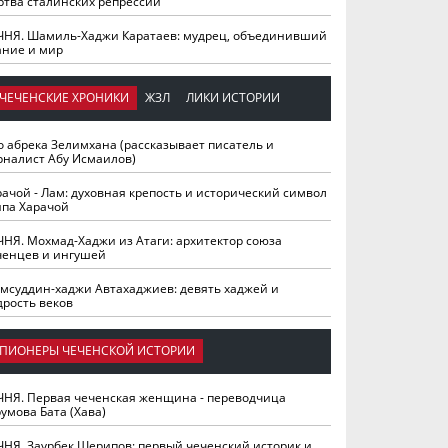
ртва сталинских репрессий
ЧНЯ. Шамиль-Хаджи Каратаев: мудрец, объединивший
ание и мир
ЧЕЧЕНСКИЕ ХРОНИКИ
ЖЗЛ
ЛИКИ ИСТОРИИ
о абрека Зелимхана (рассказывает писатель и
рналист Абу Исмаилов)
рачой - Лам: духовная крепость и исторический символ
йпа Харачой
ЧНЯ. Мохмад-Хаджи из Атаги: архитектор союза
ченцев и ингушей
мсуддин-хаджи Автахаджиев: девять хаджей и
дрость веков
ПИОНЕРЫ ЧЕЧЕНСКОЙ ИСТОРИИ
ЧНЯ. Первая чеченская женщина - переводчица
умова Бата (Хава)
ЧНЯ. Заурбек Шерипов: первый чеченский историк и