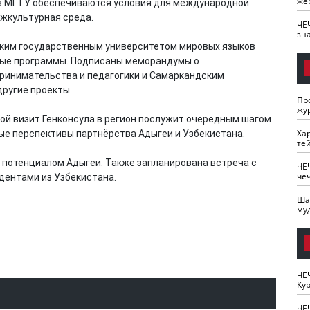
же
 и в МГТУ обеспечиваются условия для международной
жкультурная среда.
ЧЕ
зн
ским государственным университетом мировых языков
ные программы. Подписаны меморандумы о
ринимательства и педагогики и Самаркандским
ругие проекты.
Пр
жу
вой визит Генконсула в регион послужит очередным шагом
Ха
вые перспективы партнёрства Адыгеи и Узбекистана.
те
с потенциалом Адыгеи. Также запланирована встреча с
ЧЕ
че
дентами из Узбекистана.
Ша
му
ЧЕ
Кур
ЧЕ