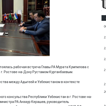
0
2
2
2
тоялась рабочая встреча Главы РА Мурата Кумпилова с
2
 г. Ростове-на-Дону Рустамом Курганбаевым.
ства между Адыгеей и Узбекистаном в контексте
2
2
ного консульства Республики Узбекистан в г. Ростове-на-
министра РА Анзаур Керашев, руководитель
1