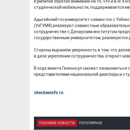
Кумпилов обратил внимание на то, что и в АГУ,
студенческой мобильности, поддерживается ме
Адыгейский госуниверситет совместно с Узбек
(УзГУМЯ) реализуют совместные образователь
сотрудничестве с Денауским институтом предп
государственным университетом, реализуются д
Стороны выразили уверенность в том, что дело
в деле укрепления сотрудничества, откроет но
В ходе визита Генконсул сможет ознакомиться 
представителями национальной диаспоры и сту
checheninfo.ru
ПОХОЖИЕ НОВОСТИ
ПОПУЛЯРНОЕ