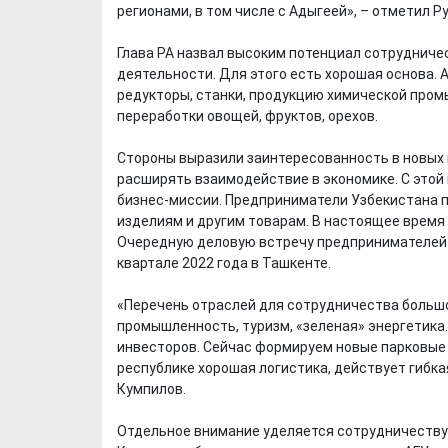
регионами, в том числе с Адыгеей», – отметил Р
Глава РА назвал высоким потенциал сотрудниче
деятельности. Для этого есть хорошая основа. 
редукторы, станки, продукцию химической пром
переработки овощей, фруктов, орехов.
Х. Гапураев. Капкан
ЧЕЧНЯ. А. Ту
Стороны выразили заинтересованность в новых 
для Зелимхана (Отр.
"Зелимх
расширять взаимодействие в экономике. С этой
из романа «1овда»)
(Отрыво
бизнес-миссии. Предприниматели Узбекистана п
изделиям и другим товарам. В настоящее время
Очередную деловую встречу предпринимателей 
квартале 2022 года в Ташкенте.
«Перечень отраслей для сотрудничества большо
промышленность, туризм, «зеленая» энергетик
инвесторов. Сейчас формируем новые парковые 
республике хорошая логистика, действует гибк
Кумпилов.
Отдельное внимание уделяется сотрудничеству 