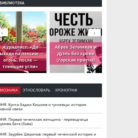
БИБЛИОТЕКА
‹
›
Журналист: «До
Абрек Зелимхан и
Абрек Зели
ыхода на пенсию —
дуэль без крови
петух, ко
огонь, после —
(горская притча)
принёс де
тлеющие угли»
МОЗАИКА
ЭТНОСЛОВАРЬ
ХРОНОГРАФ
ЧНЯ. Кунта-Хаджи Кишиев и гуноевцы: история
ховной связи
ЧНЯ. Первая чеченская женщина - переводчица
умова Бата (Хава)
ЧНЯ. Заурбек Шерипов: первый чеченский историк и