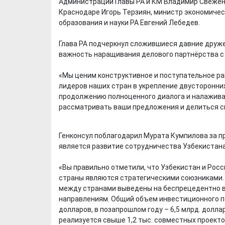
Администрации Главы РА и КМ Владимир Свежен
Краснодаре Игорь Терзиян, министр экономическ
образования и науки РА Евгений Лебедев.
Глава РА подчеркнул сложившиеся давние друже
важность наращивания делового партнёрства с
«Мы ценим конструктивное и поступательное ра
лидеров наших стран в укрепление двусторонних
продолжению полноценного диалога и налажива
рассматривать ваши предложения и делиться св
Генконсул поблагодарил Мурата Кумпилова за п
является развитие сотрудничества Узбекистана
«Вы правильно отметили, что Узбекистан и Рос
страны являются стратегическими союзниками. 
между странами выведены на беспрецедентно в
направлениям. Общий объем инвестиционного по
долларов, в позапрошлом году – 6,5 млрд. долла
реализуется свыше 1,2 тыс. совместных проект