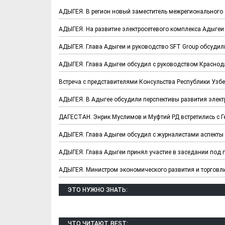
АДЫГЕЯ. В регион новый заместитель межрегионального
АДЫГЕЯ. На развитие электросетевого комплекса Адыгеи 
АДЫГЕЯ. Глава Адыгеи и руководство SFT Group обсудил
АДЫГЕЯ. Глава Адыгеи обсудил с руководством Краснод
Встреча с представителями Консульства Республики Узб
АДЫГЕЯ. В Адыгее обсудили перспективы развития элект
ДАГЕСТАН. Энрик Муслимов и Муфтий РД встретились с 
Хотели бы Вы
Выбираем д
АДЫГЕЯ. Глава Адыгеи обсудил с журналистами аспекты
переехать в другой
формы ФК "
регион РФ?
АДЫГЕЯ. Глава Адыгеи принял участие в заседании под 
АДЫГЕЯ. Министром экономического развития и торговл
ЭТО НУЖНО ЗНАТЬ:
ЧТО ЧИТАЮТ. BEST: