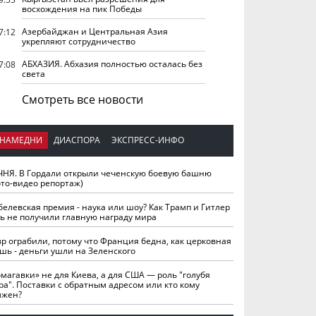
восхождения на пик Победы
Азербайджан и Центральная Азия
7:12
укрепляют сотрудничество
АБХАЗИЯ. Абхазия полностью осталась без
7:08
света
Смотреть все новости
НАМЕДНИ
ДИАСПОРА
ЭКСПРЕСС-ИНФО
ЧНЯ. В Гордали открыли чеченскую боевую башню
ото-видео репортаж)
белевская премия - наука или шоу? Как Трамп и Гитлер
ть не получили главную награду мира
вр ограбили, потому что Франция бедна, как церковная
шь - деньги ушли на Зеленского
омагавки» не для Киева, а для США — роль "голубя
ра". Поставки с обратным адресом или кто кому
лжен?