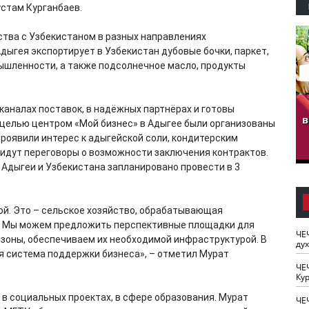
устам Курганбаев.
ства с Узбекистаном в разных направлениях
Адыгея экспортирует в Узбекистан дубовые бочки, паркет,
ышленности, а также подсолнечное масло, продукты
гузов.
ЧЕЧНЯ. Обарг Варин
ЧЕЧНЯ. Хьаьжин
каналах поставок, в надёжных партнёрах и готовы
ан"
илли
мурд - обарг Вара
в
 целью центром «Мой бизнес» в Адыгее были организованы
к)
роявили интерес к адыгейской соли, кондитерским
 идут переговоры о возможности заключения контрактов.
Адыгеи и Узбекистана запланировано провести в 3
й. Это – сельское хозяйство, обрабатывающая
а. Мы можем предложить перспективные площадки для
ЧЕ
зоны, обеспечиваем их необходимой инфраструктурой. В
ду
ая система поддержки бизнеса», – отметил Мурат
ЧЕ
Кур
в социальных проектах, в сфере образования. Мурат
ЧЕ