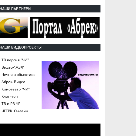
НАШИ ПАРТНЕРЫ
НАШИ ВИДЕОПРОЕКТЫ
ТВ версия "ЧИ"
Видео-"ЖЗЛ"
Чечня в обьективе
Абрек. Видео
Кинотеатр "ЧИ"
Клип-топ
ТВ и РВ ЧР
ЧГТРК. Онлайн
а