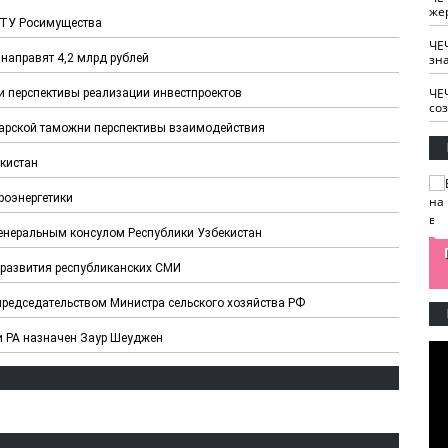
же
 ТУ Росимущества
ЧЕ
направят 4,2 млрд рублей
зн
ЧЕ
и перспективы реализации инвестпроектов
со
арской таможни перспективы взаимодействия
екистан
роэнергетики
Генеральным консулом Республики Узбекистан
изайн
Одобряете ли вы
Нужна ли "хартия
 развития республиканских СМИ
Ахмат"
антитабачный
ответственного
законопроект?
блогера"?
председательством Министра сельского хозяйства РФ
и РА назначен Заур Шеуджен