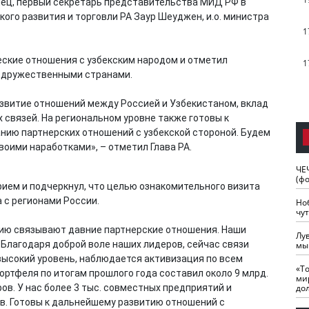
ец, первый секретарь представительства МИД РФ в
ого развития и торговли РА Заур Шеуджен, и.о. министра
1
ские отношения с узбекским народом и отметил
1
 дружественными странами.
звитие отношений между Россией и Узбекистаном, вклад
 связей. На региональном уровне также готовы к
нию партнерских отношений с узбекской стороной. Будем
оими наработками», – отметил Глава РА.
ЧЕ
(ф
рием и подчеркнул, что целью ознакомительного визита
 с регионами России.
Но
чу
сию связывают давние партнерские отношения. Наши
Лу
Благодаря доброй воле наших лидеров, сейчас связи
мы
ысокий уровень, наблюдается активизация по всем
«Т
ртфеля по итогам прошлого года составил около 9 млрд.
ми
ров. У нас более 3 тыс. совместных предприятий и
до
ов. Готовы к дальнейшему развитию отношений с