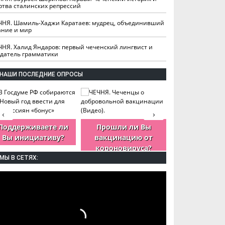
ртва сталинских репрессий
ЧНЯ. Шамиль-Хаджи Каратаев: мудрец, объединивший
ание и мир
ЧНЯ. Халид Яндаров: первый чеченский лингвист и
здатель грамматики
НАШИ ПОСЛЕДНИЕ ОПРОСЫ
‹
›
Поддерживаете ли
Прошли ли Вы
Как Вы оцен
Вы инициативу?
вакцинацию от
деятельность
короновируса?
ЧР?
МЫ В СЕТЯХ: