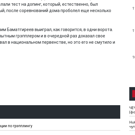
лали тест на допинг, который, естественно, был
1
ый, после соревнований дома проболел еще несколько
им Баматгиреев выиграл, как говорится, в одни ворота.
1
опытным грэпплером и в очередной раз доказал свое
л в национальном первенстве, но это его не смутило и
1
ЧЕ
(ф
Но
нции по грэпплингу
чу