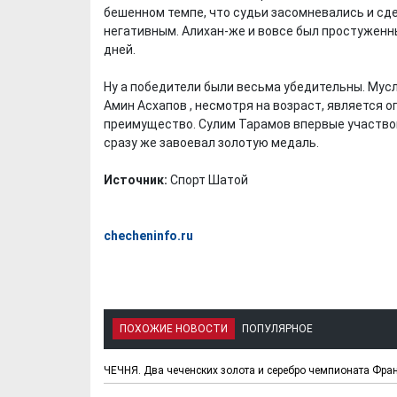
бешенном темпе, что судьи засомневались и сде
негативным. Алихан-же и вовсе был простуженн
дней.
Ну а победители были весьма убедительны. Мусл
Амин Асхапов , несмотря на возраст, является 
преимущество. Сулим Тарамов впервые участвова
сразу же завоевал золотую медаль.
Источник:
Спорт Шатой
checheninfo.ru
ПОХОЖИЕ НОВОСТИ
ПОПУЛЯРНОЕ
ЧЕЧНЯ. Два чеченских золота и серебро чемпионата Фра