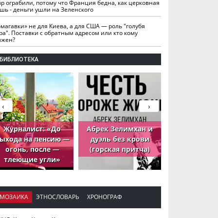
вр ограбили, потому что Франция бедна, как церковная
шь - деньги ушли на Зеленского
омагавки» не для Киева, а для США — роль "голубя
ра". Поставки с обратным адресом или кто кому
лжен?
БИБЛИОТЕКА
‹
›
Журналист: «До
Абрек Зелимхан и
Абрек Зели
ыхода на пенсию —
дуэль без крови
петух, ко
огонь, после —
(горская притча)
принёс де
тлеющие угли»
МОЗАИКА
ЭТНОСЛОВАРЬ
ХРОНОГРАФ