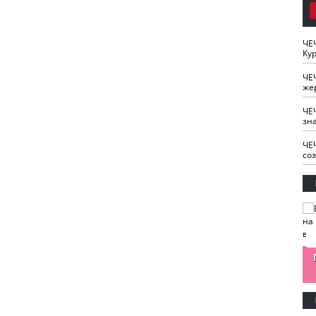
ЧЕ
Кур
ЧЕ
же
ЧЕ
зн
ЧЕ
со
изайн
Одобряете ли вы
Нужна ли "хартия
Ахмат"
антитабачный
ответственного
законопроект?
блогера"?