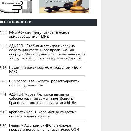
ЛЕНТА НОВОСТЕЙ
РФ и Абхазия могут открыть новое
5:44
авиасообщение – МИД
АДЫГЕЯ. «Стабильность дает крепкую
5:35
основу для уверенного продвижения
вперед»: Мурат Кумпилов принял участие в
заседании коллегии прокуратуры Адыгеи
Пашинян рассказал об отношении к ЕС и
5:16
ЕАЭС
CAS разрешил "Ахмату" регистрировать
5:05
новых футболистов
АДЫГЕЯ. Мурат Кумпилов выразил
4:41
соболезнования семьям погибших в
Краснодарском крае после атаки БПЛА
Крепость Нарын-кала можно увидеть с
4:13
высоты птичьего полета
Главы МИД стран БРИКС планируют
3:30
провести встречу на Генассамблее ООН