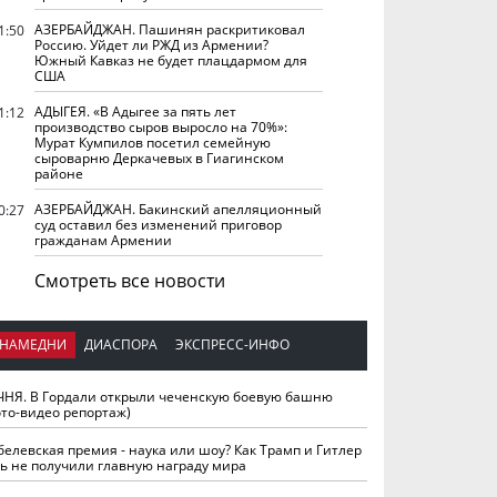
АЗЕРБАЙДЖАН. Пашинян раскритиковал
1:50
Россию. Уйдет ли РЖД из Армении?
Южный Кавказ не будет плацдармом для
США
АДЫГЕЯ. «В Адыгее за пять лет
1:12
производство сыров выросло на 70%»:
Мурат Кумпилов посетил семейную
сыроварню Деркачевых в Гиагинском
районе
АЗЕРБАЙДЖАН. Бакинский апелляционный
0:27
суд оставил без изменений приговор
гражданам Армении
Смотреть все новости
НАМЕДНИ
ДИАСПОРА
ЭКСПРЕСС-ИНФО
ЧНЯ. В Гордали открыли чеченскую боевую башню
ото-видео репортаж)
белевская премия - наука или шоу? Как Трамп и Гитлер
ть не получили главную награду мира