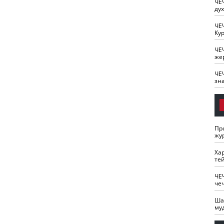
ЧЕ
ду
ЧЕ
Кур
ЧЕ
же
ЧЕ
зн
Пр
жу
Ха
те
ЧЕ
че
Ша
му