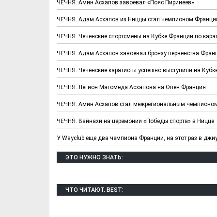
ЧЕЧНЯ. Амин Асхапов завоевал «Пояс Пиринеев»
ЧЕЧНЯ. Адам Асхапов из Ниццы стал чемпионом Франци
ЧЕЧНЯ. Чеченские спортсмены на Кубке Франции по кара
ЧЕЧНЯ. Адам Асхапов завоевал бронзу первенства Фран
ЧЕЧНЯ. Чеченские каратисты успешно выступили на Кубк
ЧЕЧНЯ. Легион Магомеда Асхапова на Опен Франция
ЧЕЧНЯ. Амин Асхапов стал межрегиональным чемпионо
ЧЕЧНЯ. Вайнахи на церемонии «Победы спорта» в Ницце
Х. Гапураев. Капкан
ЧЕЧНЯ. А. Ту
для Зелимхана (Отр.
"Зелимх
У Wayclub еще два чемпиона Франции, на этот раз в джи
из романа «1овда»)
(Отрыво
ЭТО НУЖНО ЗНАТЬ:
ЧТО ЧИТАЮТ. BEST: