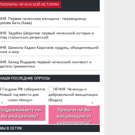
ПИОНЕРЫ ЧЕЧЕНСКОЙ ИСТОРИИ
ЧНЯ. Первая чеченская женщина - переводчица
умова Бата (Хава)
ЧНЯ. Заурбек Шерипов: первый чеченский историк и
ртва сталинских репрессий
ЧНЯ. Шамиль-Хаджи Каратаев: мудрец, объединивший
ание и мир
ЧНЯ. Халид Яндаров: первый чеченский лингвист и
здатель грамматики
НАШИ ПОСЛЕДНИЕ ОПРОСЫ
‹
›
Поддерживаете ли
Прошли ли Вы
Как Вы оцен
Вы инициативу?
вакцинацию от
деятельность
короновируса?
ЧР?
МЫ В СЕТЯХ: