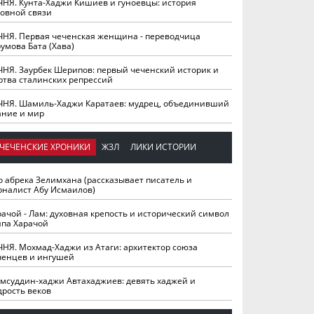
ЧНЯ. Кунта-Хаджи Кишиев и гуноевцы: история
ховной связи
ЧНЯ. Первая чеченская женщина - переводчица
умова Бата (Хава)
ЧНЯ. Заурбек Шерипов: первый чеченский историк и
ртва сталинских репрессий
ЧНЯ. Шамиль-Хаджи Каратаев: мудрец, объединивший
ание и мир
ЧЕЧЕНСКИЕ ХРОНИКИ
ЖЗЛ
ЛИКИ ИСТОРИИ
о абрека Зелимхана (рассказывает писатель и
рналист Абу Исмаилов)
рачой - Лам: духовная крепость и исторический символ
йпа Харачой
ЧНЯ. Мохмад-Хаджи из Атаги: архитектор союза
ченцев и ингушей
мсуддин-хаджи Автахаджиев: девять хаджей и
дрость веков