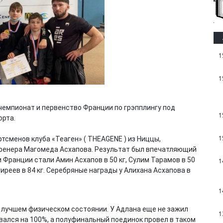
1
1
 чемпионат и первенство Франции по грэпплингу под
1
орта.
1
тсменов клуба «Теаген» ( THEAGENE ) из Ниццы,
 тренера Магомеда Асхапова. Результат был впечатляющий
 Франции стали Амин Асхапов в 50 кг, Сулим Тарамов в 50
1
гиреев в 84 кг. Серебряные награды у Алихана Асхапова в
1
в лучшем физическом состоянии. У Адлана еще не зажил
1
вался на 100%, а полуфинальный поединок провел в таком