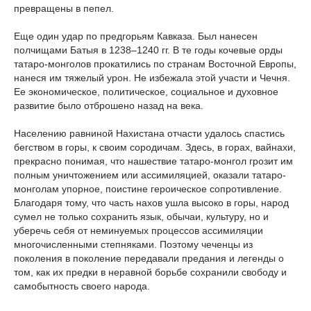
превращены в пепел.
Еще один удар по предгорьям Кавказа. Был нанесен
полчищами Батыя в 1238–1240 гг. В те годы кочевые орды
татаро-монголов прокатились по странам Восточной Европы,
нанеся им тяжелый урон. Не избежала этой участи и Чечня.
Ее экономическое, политическое, социальное и духовное
развитие было отброшено назад на века.
Населению равниной Нахистана отчасти удалось спастись
бегством в горы, к своим сородичам. Здесь, в горах, вайнахи,
прекрасно понимая, что нашествие татаро-монгол грозит им
полным уничтожением или ассимиляцией, оказали татаро-
монголам упорное, поистине героическое сопротивление.
Благодаря тому, что часть нахов ушла высоко в горы, народ
сумел не только сохранить язык, обычаи, культуру, но и
уберечь себя от неминуемых процессов ассимиляции
многочисленными степняками. Поэтому чеченцы из
поколения в поколение передавали предания и легенды о
том, как их предки в неравной борьбе сохранили свободу и
самобытность своего народа.