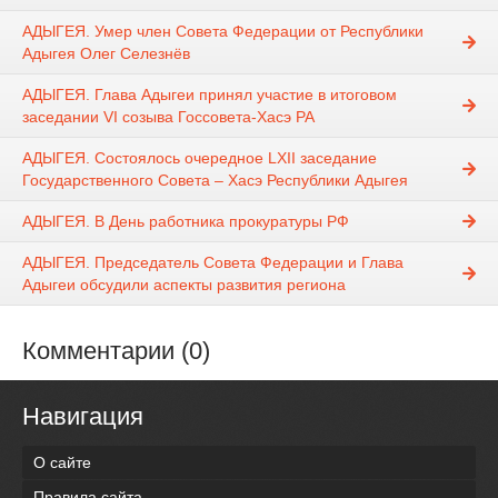
АДЫГЕЯ. Умер член Совета Федерации от Республики
Адыгея Олег Селезнёв
АДЫГЕЯ. Глава Адыгеи принял участие в итоговом
заседании VI созыва Госсовета-Хасэ РА
АДЫГЕЯ. Состоялось очередное LXII заседание
Государственного Совета – Хасэ Республики Адыгея
АДЫГЕЯ. В День работника прокуратуры РФ
АДЫГЕЯ. Председатель Совета Федерации и Глава
Адыгеи обсудили аспекты развития региона
Комментарии (0)
Навигация
О сайте
Правила сайта