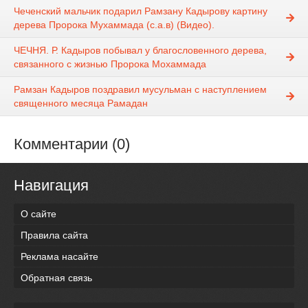
Чеченский мальчик подарил Рамзану Кадырову картину
дерева Пророка Мухаммада (с.а.в) (Видео).
ЧЕЧНЯ. Р. Кадыров побывал у благословенного дерева,
связанного с жизнью Пророка Мохаммада
Рамзан Кадыров поздравил мусульман с наступлением
священного месяца Рамадан
Комментарии (0)
Навигация
О сайте
Правила сайта
Реклама насайте
Обратная связь