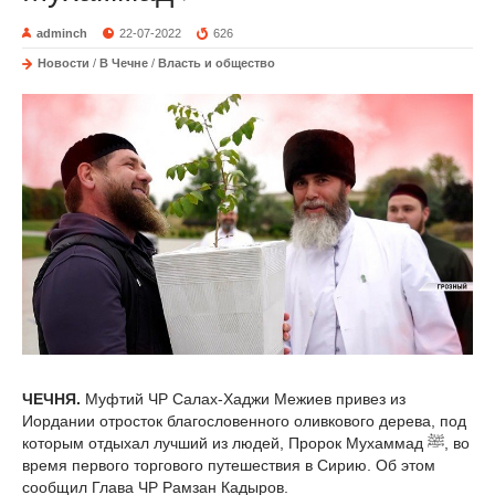
adminch
22-07-2022
626
Новости
/
В Чечне
/
Власть и общество
ЧЕЧНЯ.
Муфтий ЧР Салах-Хаджи Межиев привез из
Иордании отросток благословенного оливкового дерева, под
которым отдыхал лучший из людей, Пророк Мухаммад ﷺ, во
время первого торгового путешествия в Сирию. Об этом
сообщил Глава ЧР Рамзан Кадыров.