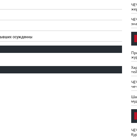
ЧЕ
же
ЧЕ
зн
 бывших осужденны
Пр
жу
Ха
те
ЧЕ
че
Ша
му
ЧЕ
Кур