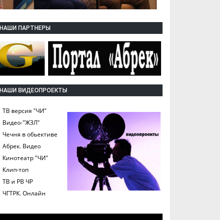
НАШИ ПАРТНЕРЫ
НАШИ ВИДЕОПРОЕКТЫ
ТВ версия "ЧИ"
Видео-"ЖЗЛ"
Чечня в обьективе
Абрек. Видео
Кинотеатр "ЧИ"
Клип-топ
ТВ и РВ ЧР
ЧГТРК. Онлайн