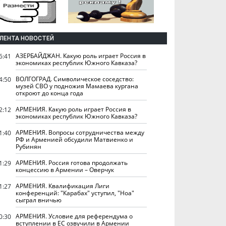
ЛЕНТА НОВОСТЕЙ
АЗЕРБАЙДЖАН. Какую роль играет Россия в
6:41
экономиках республик Южного Кавказа?
ВОЛГОГРАД. Символическое соседство:
4:50
музей СВО у подножия Мамаева кургана
откроют до конца года
АРМЕНИЯ. Какую роль играет Россия в
2:12
экономиках республик Южного Кавказа?
АРМЕНИЯ. Вопросы сотрудничества между
1:40
РФ и Арменией обсудили Матвиенко и
Рубинян
АРМЕНИЯ. Россия готова продолжать
1:29
концессию в Армении – Оверчук
АРМЕНИЯ. Квалификация Лиги
1:27
конференций: "Карабах" уступил, "Ноа"
сыграл вничью
АРМЕНИЯ. Условие для референдума о
0:30
вступлении в ЕС озвучили в Армении