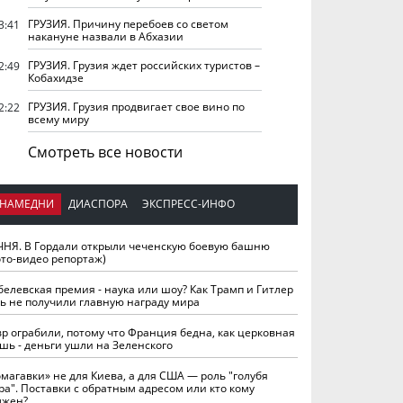
ГРУЗИЯ. Причину перебоев со светом
3:41
накануне назвали в Абхазии
ГРУЗИЯ. Грузия ждет российских туристов –
2:49
Кобахидзе
ГРУЗИЯ. Грузия продвигает свое вино по
2:22
всему миру
Смотреть все новости
НАМЕДНИ
ДИАСПОРА
ЭКСПРЕСС-ИНФО
ЧНЯ. В Гордали открыли чеченскую боевую башню
ото-видео репортаж)
белевская премия - наука или шоу? Как Трамп и Гитлер
ть не получили главную награду мира
вр ограбили, потому что Франция бедна, как церковная
шь - деньги ушли на Зеленского
омагавки» не для Киева, а для США — роль "голубя
ра". Поставки с обратным адресом или кто кому
лжен?