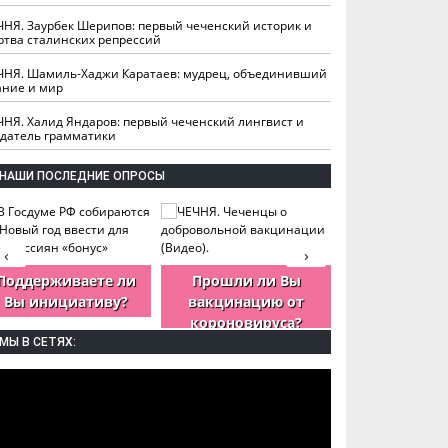
ЧНЯ. Заурбек Шерипов: первый чеченский историк и
ртва сталинских репрессий
ЧНЯ. Шамиль-Хаджи Каратаев: мудрец, объединивший
ание и мир
ЧНЯ. Халид Яндаров: первый чеченский лингвист и
здатель грамматики
НАШИ ПОСЛЕДНИЕ ОПРОСЫ
‹
›
Поддерживаете ли
Прошли ли Вы
Как Вы оцен
Вы инициативу?
вакцинацию от
деятельность
короновируса?
ЧР?
МЫ В СЕТЯХ: