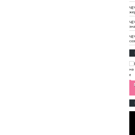
ЧЕ
же
ЧЕ
зн
ЧЕ
со
изайн
Одобряете ли вы
Нужна ли "хартия
Ахмат"
антитабачный
ответственного
законопроект?
блогера"?