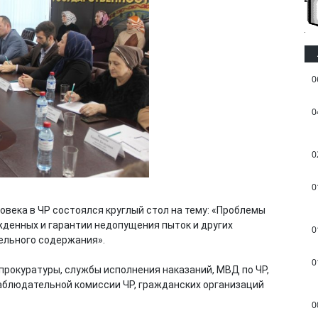
0
0
0
0
овека в ЧР состоялся круглый стол на тему: «Проблемы
денных и гарантии недопущения пыток и других
0
ельного содержания».
0
прокуратуры, службы исполнения наказаний, МВД по ЧР,
аблюдательной комиссии ЧР, гражданских организаций
0