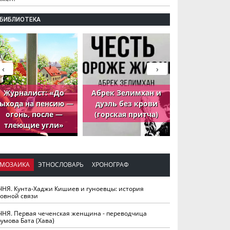
БИБЛИОТЕКА
‹
›
Журналист: «До
Абрек Зелимхан и
Абрек Зели
ыхода на пенсию —
дуэль без крови
петух, ко
огонь, после —
(горская притча)
принёс де
тлеющие угли»
МОЗАИКА
ЭТНОСЛОВАРЬ
ХРОНОГРАФ
ЧНЯ. Кунта-Хаджи Кишиев и гуноевцы: история
ховной связи
ЧНЯ. Первая чеченская женщина - переводчица
умова Бата (Хава)