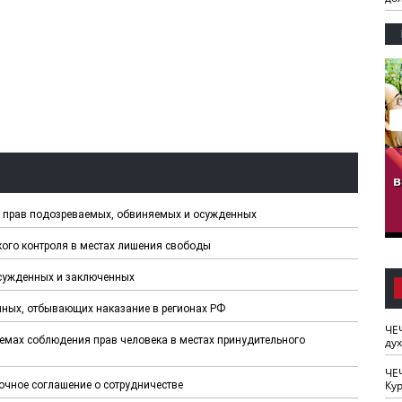
гузов.
ЧЕЧНЯ. Обарг Варин
ЧЕЧНЯ. Хьаьжин
ан"
илли
мурд - обарг Вара
в
к)
 прав подозреваемых, обвиняемых и осужденных
ого контроля в местах лишения свободы
осужденных и заключенных
нных, отбывающих наказание в регионах РФ
ЧЕ
емах соблюдения прав человека в местах принудительного
ду
ЧЕ
Кур
очное соглашение о сотрудничестве