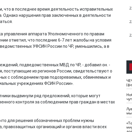
2
, что в последнее время деятельность исправительных
. Однако нарушения прав заключенных в деятельности
аться.
2
ка управления аппарата Уполномоченного по правам
2
ении отметил, что последние 6-7 лет жалобы на условия
ведомственных УФСИН России по ЧР, уменьшились, а в
еждений, подведомственных МВД по ЧР, - добавил он. -
, поступающие из регионов России, свидетельствуют о
ных с соблюдением прав подозреваемых, обвиняемых и
ЧЕ
иальных учреждениях ФСИН России».
(ф
Но
ники выдвинули ряд предложений, которые могут
чу
нного контроля за соблюдением прав граждан в местах
Лу
мы
, что для решения обозначенных проблем нужны
«Т
, правозащитных организаций и органов власти всех
ми
до