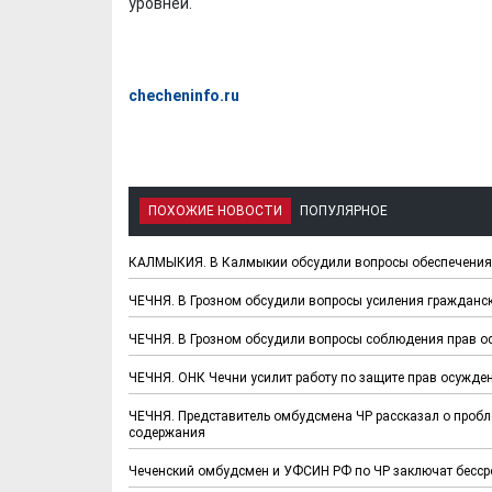
уровней.
checheninfo.ru
Х. Гапураев. Капкан
ЧЕЧНЯ. А. Ту
ПОХОЖИЕ НОВОСТИ
ПОПУЛЯРНОЕ
для Зелимхана (Отр.
"Зелимх
из романа «1овда»)
(Отрыво
КАЛМЫКИЯ. В Калмыкии обсудили вопросы обеспечения
ЧЕЧНЯ. В Грозном обсудили вопросы усиления гражданск
ЧЕЧНЯ. В Грозном обсудили вопросы соблюдения прав 
ЧЕЧНЯ. ОНК Чечни усилит работу по защите прав осужде
ЧЕЧНЯ. Представитель омбудсмена ЧР рассказал о пробл
содержания
Чеченский омбудсмен и УФСИН РФ по ЧР заключат бесср