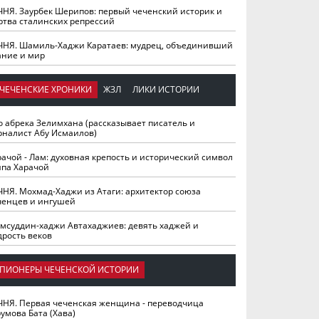
ЧНЯ. Заурбек Шерипов: первый чеченский историк и
ртва сталинских репрессий
ЧНЯ. Шамиль-Хаджи Каратаев: мудрец, объединивший
ание и мир
ЧЕЧЕНСКИЕ ХРОНИКИ
ЖЗЛ
ЛИКИ ИСТОРИИ
о абрека Зелимхана (рассказывает писатель и
рналист Абу Исмаилов)
рачой - Лам: духовная крепость и исторический символ
йпа Харачой
ЧНЯ. Мохмад-Хаджи из Атаги: архитектор союза
ченцев и ингушей
мсуддин-хаджи Автахаджиев: девять хаджей и
дрость веков
ПИОНЕРЫ ЧЕЧЕНСКОЙ ИСТОРИИ
ЧНЯ. Первая чеченская женщина - переводчица
умова Бата (Хава)