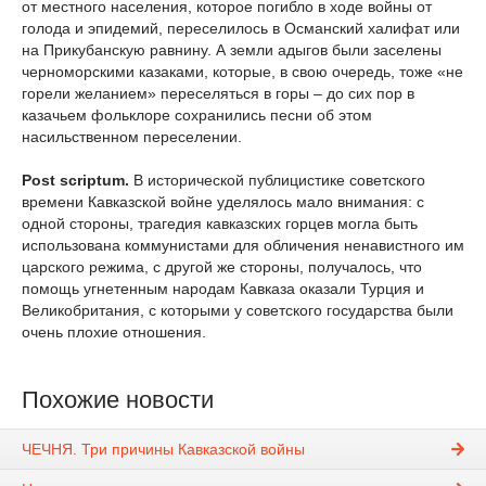
от местного населения, которое погибло в ходе войны от
голода и эпидемий, переселилось в Османский халифат или
на Прикубанскую равнину. А земли адыгов были заселены
черноморскими казаками, которые, в свою очередь, тоже «не
горели желанием» переселяться в горы – до сих пор в
казачьем фольклоре сохранились песни об этом
насильственном переселении.
Post scriptum.
В исторической публицистике советского
времени Кавказской войне уделялось мало внимания: с
одной стороны, трагедия кавказских горцев могла быть
использована коммунистами для обличения ненавистного им
царского режима, с другой же стороны, получалось, что
помощь угнетенным народам Кавказа оказали Турция и
Великобритания, с которыми у советского государства были
очень плохие отношения.
Похожие новости
ЧЕЧНЯ. Три причины Кавказской войны