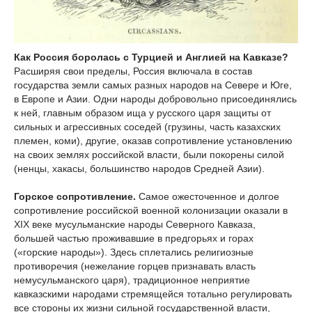
Как Россия боролась с Турцией и Англией на Кавказе?
Расширяя свои пределы, Россия включала в состав
государства земли самых разных народов на Севере и Юге,
в Европе и Азии. Одни народы добровольно присоединялись
к ней, главным образом ища у русского царя защиты от
сильных и агрессивных соседей (грузины, часть казахских
племен, коми), другие, оказав сопротивление установлению
на своих землях российской власти, были покорены силой
(ненцы, хакасы, большинство народов Средней Азии).
Горское сопротивление.
Самое ожесточенное и долгое
сопротивление российской военной колонизации оказали в
XIX веке мусульманские народы Северного Кавказа,
большей частью проживавшие в предгорьях и горах
(«горские народы»). Здесь сплетались религиозные
противоречия (нежелание горцев признавать власть
немусульманского царя), традиционное неприятие
кавказскими народами стремящейся тотально регулировать
все стороны их жизни сильной государственной власти,