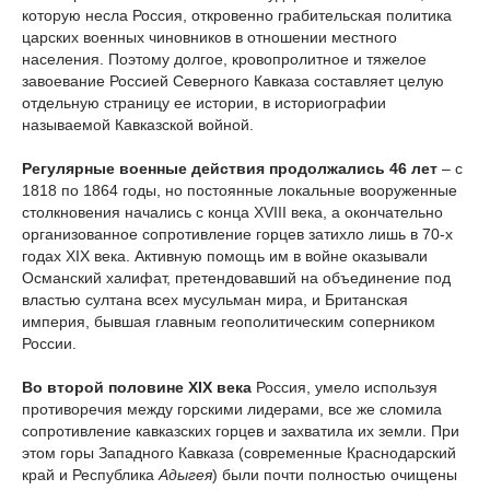
которую несла Россия, откровенно грабительская политика
царских военных чиновников в отношении местного
населения. Поэтому долгое, кровопролитное и тяжелое
завоевание Россией Северного Кавказа составляет целую
отдельную страницу ее истории, в историографии
называемой Кавказской войной.
Регулярные военные действия продолжались 46 лет
– с
1818 по 1864 годы, но постоянные локальные вооруженные
столкновения начались с конца XVIII века, а окончательно
организованное сопротивление горцев затихло лишь в 70-х
годах XIX века. Активную помощь им в войне оказывали
Османский халифат, претендовавший на объединение под
властью султана всех мусульман мира, и Британская
империя, бывшая главным геополитическим соперником
России.
Во второй половине XIX века
Россия, умело используя
противоречия между горскими лидерами, все же сломила
сопротивление кавказских горцев и захватила их земли. При
этом горы Западного Кавказа (современные Краснодарский
край и Республика
Адыгея
) были почти полностью очищены