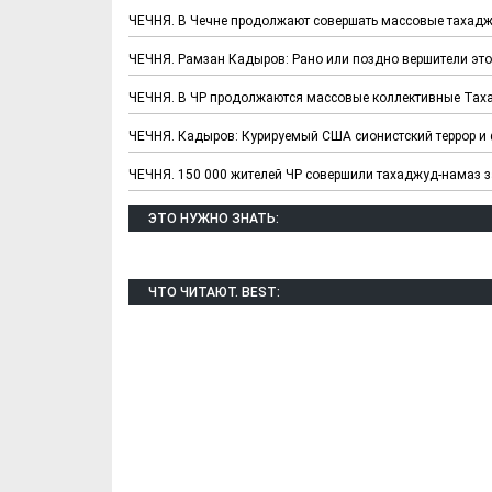
ЧЕЧНЯ. В Чечне продолжают совершать массовые тахад
ЧЕЧНЯ. Рамзан Кадыров: Рано или поздно вершители это
ЧЕЧНЯ. В ЧР продолжаются массовые коллективные Та
ЧЕЧНЯ. Кадыров: Курируемый США сионистский террор и 
ЧЕЧНЯ. 150 000 жителей ЧР совершили тахаджуд-намаз 
ЭТО НУЖНО ЗНАТЬ:
Х. Гапураев. Капкан
ЧЕЧНЯ. А. Ту
для Зелимхана (Отр.
"Зелимх
из романа «1овда»)
(Отрыво
ЧТО ЧИТАЮТ. BEST: