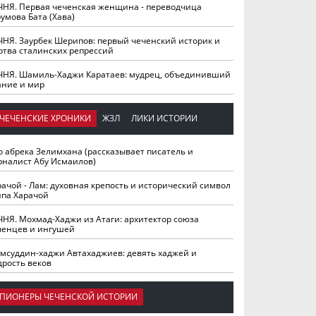
ЧНЯ. Первая чеченская женщина - переводчица
умова Бата (Хава)
ЧНЯ. Заурбек Шерипов: первый чеченский историк и
ртва сталинских репрессий
ЧНЯ. Шамиль-Хаджи Каратаев: мудрец, объединивший
ание и мир
ЧЕЧЕНСКИЕ ХРОНИКИ
ЖЗЛ
ЛИКИ ИСТОРИИ
о абрека Зелимхана (рассказывает писатель и
рналист Абу Исмаилов)
рачой - Лам: духовная крепость и исторический символ
йпа Харачой
ЧНЯ. Мохмад-Хаджи из Атаги: архитектор союза
ченцев и ингушей
мсуддин-хаджи Автахаджиев: девять хаджей и
дрость веков
ПИОНЕРЫ ЧЕЧЕНСКОЙ ИСТОРИИ