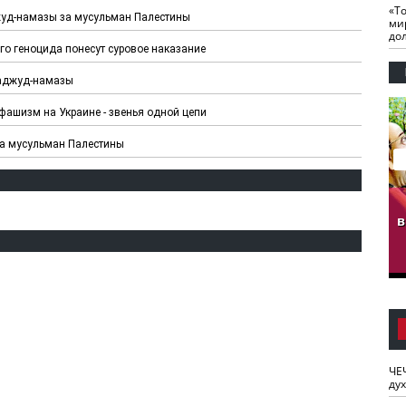
«Т
жуд-намазы за мусульман Палестины
ми
до
го геноцида понесут суровое наказание
хаджуд-намазы
фашизм на Украине - звенья одной цепи
за мусульман Палестины
гузов.
ЧЕЧНЯ. Обарг Варин
ЧЕЧНЯ. Хьаьжин
ан"
илли
мурд - обарг Вара
в
к)
ЧЕ
ду