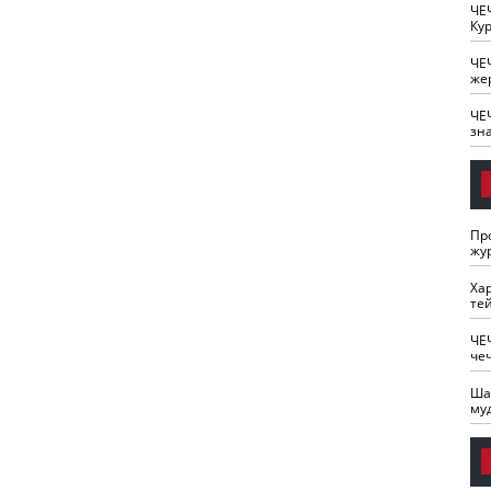
ЧЕ
Кур
ЧЕ
же
ЧЕ
зн
Пр
жу
Ха
те
ЧЕ
че
Ша
му