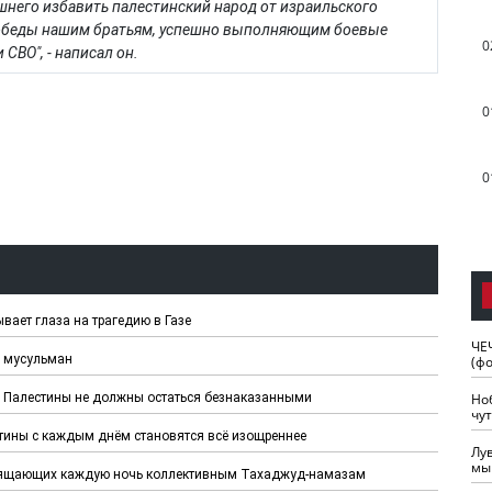
ышнего избавить палестинский народ от израильского
 победы нашим братьям, успешно выполняющим боевые
0
СВО", - написал он.
0
0
ает глаза на трагедию в Газе
ЧЕ
е мусульман
(ф
Но
й Палестины не должны остаться безнаказанными
чу
стины с каждым днём становятся всё изощреннее
Лу
мы
свящающих каждую ночь коллективным Тахаджуд-намазам