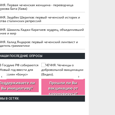
ЧНЯ. Первая чеченская женщина - переводчица
умова Бата (Хава)
ЧНЯ. Заурбек Шерипов: первый чеченский историк и
ртва сталинских репрессий
ЧНЯ. Шамиль-Хаджи Каратаев: мудрец, объединивший
ание и мир
ЧНЯ. Халид Яндаров: первый чеченский лингвист и
здатель грамматики
НАШИ ПОСЛЕДНИЕ ОПРОСЫ
‹
›
Поддерживаете ли
Прошли ли Вы
Как Вы оцен
Вы инициативу?
вакцинацию от
деятельность
короновируса?
ЧР?
МЫ В СЕТЯХ: