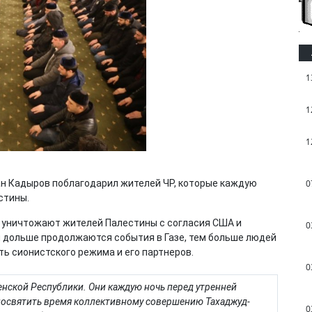
1
1
1
ан Кадыров поблагодарил жителей ЧР, которые каждую
0
стины.
 уничтожают жителей Палестины с согласия США и
0
м дольше продолжаются события в Газе, тем больше людей
ь сионистского режима и его партнеров.
0
енской Республики. Они каждую ночь перед утренней
посвятить время коллективному совершению Тахаджуд-
0