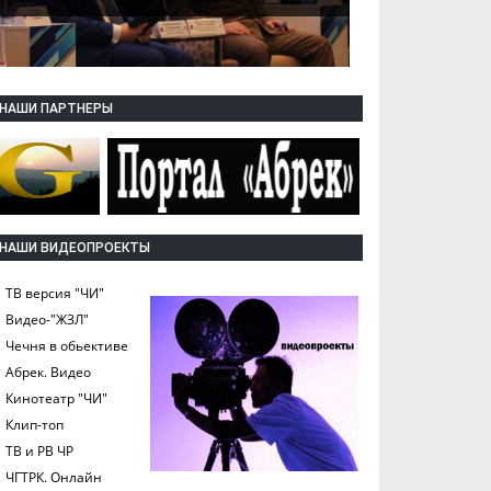
НАШИ ПАРТНЕРЫ
НАШИ ВИДЕОПРОЕКТЫ
ТВ версия "ЧИ"
Видео-"ЖЗЛ"
Чечня в обьективе
Абрек. Видео
Кинотеатр "ЧИ"
Клип-топ
ТВ и РВ ЧР
ЧГТРК. Онлайн