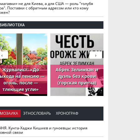
омагавки» не для Киева, а для США — роль "голубя
ра". Поставки с обратным адресом или кто кому
лжен?
БИБЛИОТЕКА
‹
›
Журналист: «До
Абрек Зелимхан и
Абрек Зели
ыхода на пенсию —
дуэль без крови
петух, ко
огонь, после —
(горская притча)
принёс де
тлеющие угли»
МОЗАИКА
ЭТНОСЛОВАРЬ
ХРОНОГРАФ
ЧНЯ. Кунта-Хаджи Кишиев и гуноевцы: история
ховной связи