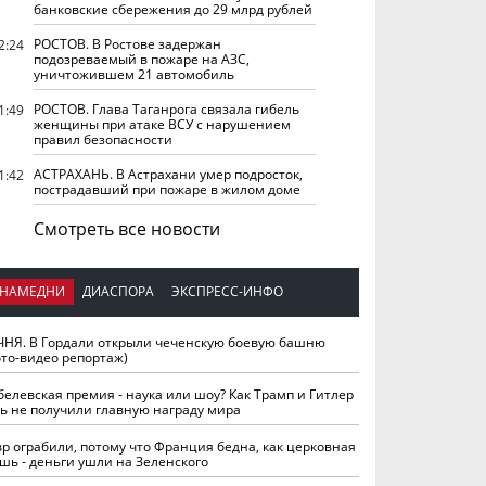
банковские сбережения до 29 млрд рублей
РОСТОВ. В Ростове задержан
2:24
подозреваемый в пожаре на АЗС,
уничтожившем 21 автомобиль
РОСТОВ. Глава Таганрога связала гибель
1:49
женщины при атаке ВСУ с нарушением
правил безопасности
АСТРАХАНЬ. В Астрахани умер подросток,
1:42
пострадавший при пожаре в жилом доме
Смотреть все новости
НАМЕДНИ
ДИАСПОРА
ЭКСПРЕСС-ИНФО
ЧНЯ. В Гордали открыли чеченскую боевую башню
ото-видео репортаж)
белевская премия - наука или шоу? Как Трамп и Гитлер
ть не получили главную награду мира
вр ограбили, потому что Франция бедна, как церковная
шь - деньги ушли на Зеленского