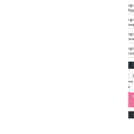
ЧЕ
Кур
ЧЕ
же
ЧЕ
зн
ЧЕ
со
изайн
Одобряете ли вы
Нужна ли "хартия
Ахмат"
антитабачный
ответственного
законопроект?
блогера"?