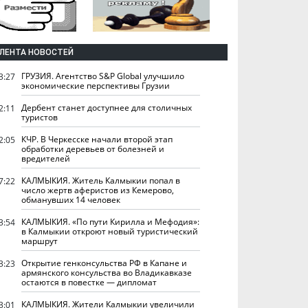
ЛЕНТА НОВОСТЕЙ
ГРУЗИЯ. Агентство S&P Global улучшило
3:27
экономические перспективы Грузии
Дербент станет доступнее для столичных
2:11
туристов
КЧР. В Черкесске начали второй этап
2:05
обработки деревьев от болезней и
вредителей
КАЛМЫКИЯ. Житель Калмыкии попал в
7:22
число жертв аферистов из Кемерово,
обманувших 14 человек
КАЛМЫКИЯ. «По пути Кирилла и Мефодия»:
3:54
в Калмыкии откроют новый туристический
маршрут
Открытие генконсульства РФ в Капане и
3:23
армянского консульства во Владикавказе
остаются в повестке — дипломат
КАЛМЫКИЯ. Жители Калмыкии увеличили
3:01