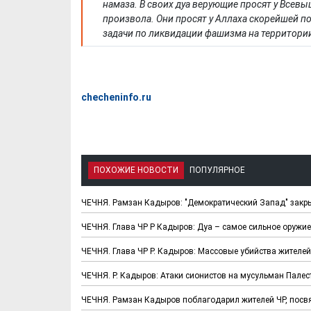
намаза. В своих дуа верующие просят у Всев
произвола. Они просят у Аллаха скорейшей
задачи по ликвидации фашизма на территории 
checheninfo.ru
ПОХОЖИЕ НОВОСТИ
ПОПУЛЯРНОЕ
ЧЕЧНЯ. Рамзан Кадыров: "Демократический Запад" закрыв
ЧЕЧНЯ. Глава ЧР Р Кадыров: Дуа – самое сильное оружи
ЧЕЧНЯ. Глава ЧР Р. Кадыров: Массовые убийства жителе
ЧЕЧНЯ. Р. Кадыров: Атаки сионистов на мусульман Пале
ЧЕЧНЯ. Рамзан Кадыров поблагодарил жителей ЧР, по