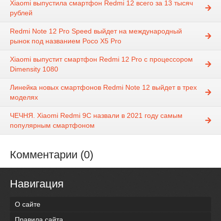
Xiaomi выпустила смартфон Redmi 12 всего за 13 тысяч
рублей
Redmi Note 12 Pro Speed выйдет на международный
рынок под названием Poco X5 Pro
Xiaomi выпустит смартфон Redmi 12 Pro с процессором
Dimensity 1080
Линейка новых смартфонов Redmi Note 12 выйдет в трех
моделях
ЧЕЧНЯ. Xiaomi Redmi 9C назвали в 2021 году самым
популярным смартфоном
Комментарии (0)
Навигация
О сайте
Правила сайта