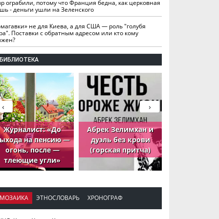
вр ограбили, потому что Франция бедна, как церковная
шь - деньги ушли на Зеленского
омагавки» не для Киева, а для США — роль "голубя
ра". Поставки с обратным адресом или кто кому
лжен?
БИБЛИОТЕКА
‹
›
Журналист: «До
Абрек Зелимхан и
Абрек Зели
ыхода на пенсию —
дуэль без крови
петух, ко
огонь, после —
(горская притча)
принёс де
тлеющие угли»
МОЗАИКА
ЭТНОСЛОВАРЬ
ХРОНОГРАФ