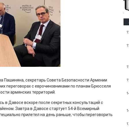
1
1
1
1
ла Пашиняна, секретарь Совета Безопасности Армении
них переговорах с еврочиновниками по планам Брюсселя
ости армянских территорий.
1
сь в Давосе вскоре после секретных консультаций с
еном. Завтра в Давосе стартует 54-й Всемирный
1
специально прилетел на день раньше, чтобы переговорить
1