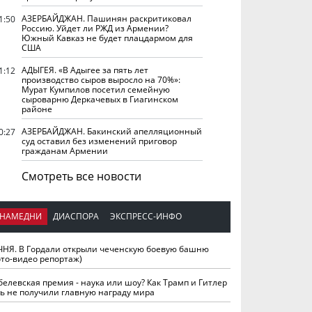
АЗЕРБАЙДЖАН. Пашинян раскритиковал
1:50
Россию. Уйдет ли РЖД из Армении?
Южный Кавказ не будет плацдармом для
США
АДЫГЕЯ. «В Адыгее за пять лет
1:12
производство сыров выросло на 70%»:
Мурат Кумпилов посетил семейную
сыроварню Деркачевых в Гиагинском
районе
АЗЕРБАЙДЖАН. Бакинский апелляционный
0:27
суд оставил без изменений приговор
гражданам Армении
Смотреть все новости
НАМЕДНИ
ДИАСПОРА
ЭКСПРЕСС-ИНФО
ЧНЯ. В Гордали открыли чеченскую боевую башню
ото-видео репортаж)
белевская премия - наука или шоу? Как Трамп и Гитлер
ть не получили главную награду мира