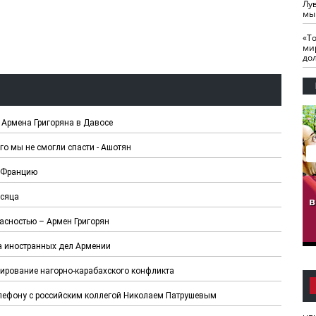
Лу
мы
«Т
ми
до
Армена Григоряна в Давосе
о мы не смогли спасти - Ашотян
о Францию
гузов.
ЧЕЧНЯ. Обарг Варин
ЧЕЧНЯ. Хьаьжин
есяца
ан"
илли
мурд - обарг Вара
в
к)
асностью – Армен Григорян
а иностранных дел Армении
ирование нагорно-карабахского конфликта
елефону с российским коллегой Николаем Патрушевым