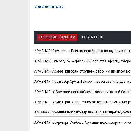
checheninfo.ru
ПОХОЖИЕ НОВОСТИ
ПОПУЛЯРНОЕ
АРМЕНИЯ. Помощник Блинкена тайно проконсультировал 
АРМЕНИЯ: Очередной жертвой Никола стал Армен, которог
АРМЕНИЯ: Армен Григорян отбудет с рабочим визитом в
Х. Гапураев. Капкан
ЧЕЧНЯ. А. Ту
АРМЕНИЯ: Продюсер Армен Григорян арестован на два м
для Зелимхана (Отр.
"Зелимх
из романа «1овда»)
(Отрыво
АРМЕНИЯ: У Армении нет проблем с биологической безоп
АРМЕНИЯ: Армен Григорян назначен первым замминистр
КАРАБАХ. Армения поблагодарила США за мирное урегул
АРМЕНИЯ: Секретарь Совбеза Армении переговорил по т