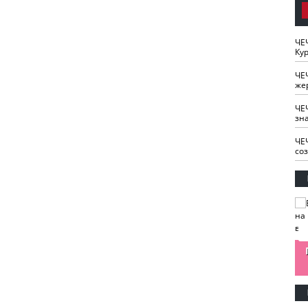
ЧЕ
Кур
ЧЕ
же
ЧЕ
зн
ЧЕ
со
изайн
Одобряете ли вы
Нужна ли "хартия
Ахмат"
антитабачный
ответственного
законопроект?
блогера"?