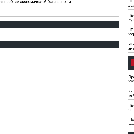
ЧЕ
нет проблем экономической безопасности
ду
ЧЕ
Кур
ЧЕ
же
ЧЕ
зн
Пр
жу
Ха
те
ЧЕ
че
Ша
му