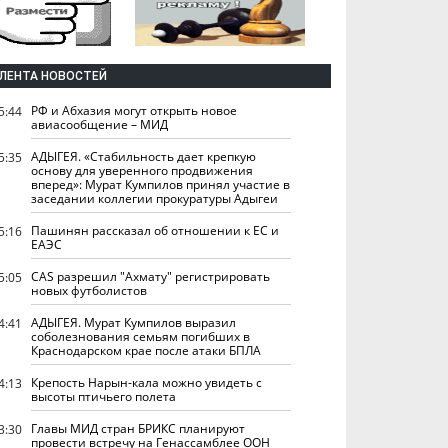
ЛЕНТА НОВОСТЕЙ
РФ и Абхазия могут открыть новое
5:44
авиасообщение – МИД
АДЫГЕЯ. «Стабильность дает крепкую
5:35
основу для уверенного продвижения
вперед»: Мурат Кумпилов принял участие в
заседании коллегии прокуратуры Адыгеи
Пашинян рассказал об отношении к ЕС и
5:16
ЕАЭС
CAS разрешил "Ахмату" регистрировать
5:05
новых футболистов
АДЫГЕЯ. Мурат Кумпилов выразил
4:41
соболезнования семьям погибших в
Краснодарском крае после атаки БПЛА
Крепость Нарын-кала можно увидеть с
4:13
высоты птичьего полета
Главы МИД стран БРИКС планируют
3:30
провести встречу на Генассамблее ООН