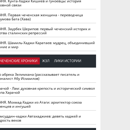
ЧНЯ. Кунта-Хаджи Кишиев и гуноевцы: история
ховной связи
ЧНЯ. Первая чеченская женщина - переводчица
умова Бата (Хава)
ЧНЯ. Заурбек Шерипов: первый чеченский историк и
ртва сталинских репрессий
ЧНЯ. Шамиль-Хаджи Каратаев: мудрец, объединивший
ание и мир
ЧЕЧЕНСКИЕ ХРОНИКИ
ЖЗЛ
ЛИКИ ИСТОРИИ
о абрека Зелимхана (рассказывает писатель и
рналист Абу Исмаилов)
рачой - Лам: духовная крепость и исторический символ
йпа Харачой
ЧНЯ. Мохмад-Хаджи из Атаги: архитектор союза
ченцев и ингушей
мсуддин-хаджи Автахаджиев: девять хаджей и
дрость веков