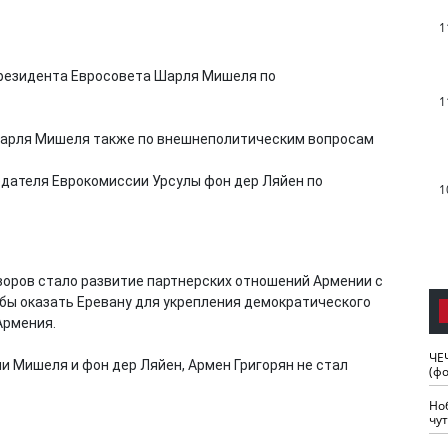
1
резидента Евросовета Шарля Мишеля по
1
Шарля Мишеля также по внешнеполитическим вопросам
дателя Еврокомиссии Урсулы фон дер Ляйен по
1
воров стало развитие партнерских отношений Армении с
бы оказать Еревану для укрепления демократического
Армения.
ЧЕ
и Мишеля и фон дер Ляйен, Армен Григорян не стал
(ф
Но
чу