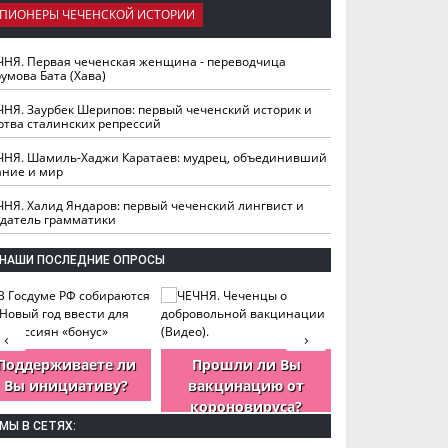
ПИОНЕРЫ ЧЕЧЕНСКОЙ ИСТОРИИ
ЧНЯ. Первая чеченская женщина - переводчица
умова Бата (Хава)
ЧНЯ. Заурбек Шерипов: первый чеченский историк и
ртва сталинских репрессий
ЧНЯ. Шамиль-Хаджи Каратаев: мудрец, объединивший
ание и мир
ЧНЯ. Халид Яндаров: первый чеченский лингвист и
здатель грамматики
НАШИ ПОСЛЕДНИЕ ОПРОСЫ
‹
›
Поддерживаете ли
Прошли ли Вы
Как Вы оцен
Вы инициативу?
вакцинацию от
деятельность
короновируса?
ЧР?
МЫ В СЕТЯХ: