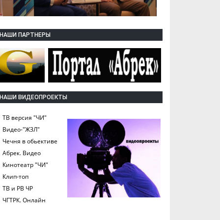
НАШИ ПАРТНЕРЫ
НАШИ ВИДЕОПРОЕКТЫ
ТВ версия "ЧИ"
Видео-"ЖЗЛ"
Чечня в обьективе
Абрек. Видео
Кинотеатр "ЧИ"
Клип-топ
ТВ и РВ ЧР
ЧГТРК. Онлайн