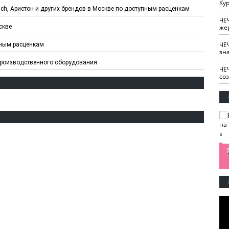
Кур
h, Аристон и других брендов в Москве по доступным расценкам
ЧЕ
скве
же
ЧЕ
пным расценкам
зн
производственного оборудования
ЧЕ
со
изайн
Одобряете ли вы
Нужна ли "хартия
Ахмат"
антитабачный
ответственного
законопроект?
блогера"?