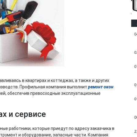
0
0
0
ливаясь в квартирах и коттеджах, а также и других
0
роизводств. Профильная компания выполнит
ремонт окон
ией, обеспечив превосходные эксплуатационные
0
х и сервисе
0
ые работники, которые приедут по адресу заказчика в
2
струмент и оборудование, запасные части. Компания