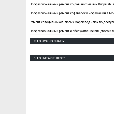
Профессиональный ремонт стиральных машин Kuppersbusc
Профессиональный ремонт кофеварок и кофемашин в Мо
Ремонт холодильников любых марок под ключ по досту
Профессиональный ремонт и обслуживание пищевого и 
ЭТО НУЖНО ЗНАТЬ:
ЧТО ЧИТАЮТ. BEST:
Хотели бы Вы
Выбираем д
переехать в другой
формы ФК "
регион РФ?