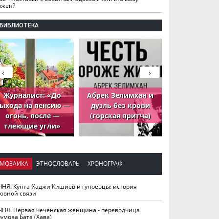
лжен?
БИБЛИОТЕКА
‹
›
Журналист: «До
Абрек Зелимхан и
Абрек Зели
ыхода на пенсию —
дуэль без крови
петух, ко
огонь, после —
(горская притча)
принёс де
тлеющие угли»
МОЗАИКА
ЭТНОСЛОВАРЬ
ХРОНОГРАФ
ЧНЯ. Кунта-Хаджи Кишиев и гуноевцы: история
ховной связи
ЧНЯ. Первая чеченская женщина - переводчица
умова Бата (Хава)