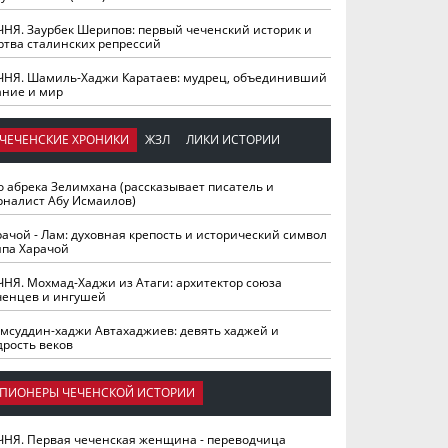
ЧНЯ. Заурбек Шерипов: первый чеченский историк и
ртва сталинских репрессий
ЧНЯ. Шамиль-Хаджи Каратаев: мудрец, объединивший
ание и мир
ЧЕЧЕНСКИЕ ХРОНИКИ
ЖЗЛ
ЛИКИ ИСТОРИИ
о абрека Зелимхана (рассказывает писатель и
рналист Абу Исмаилов)
рачой - Лам: духовная крепость и исторический символ
йпа Харачой
ЧНЯ. Мохмад-Хаджи из Атаги: архитектор союза
ченцев и ингушей
мсуддин-хаджи Автахаджиев: девять хаджей и
дрость веков
ПИОНЕРЫ ЧЕЧЕНСКОЙ ИСТОРИИ
ЧНЯ. Первая чеченская женщина - переводчица