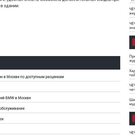
в здании.
ЧЕ
же
ЧЕ
зн
Пр
жу
Ха
те
он в Москве по доступным расценкам
ЧЕ
че
лей BMW в Москве
Ша
му
 обслуживание
ox
ЧЕ