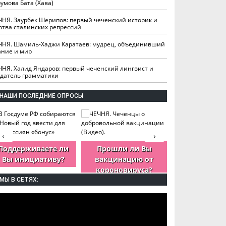
умова Бата (Хава)
ЧНЯ. Заурбек Шерипов: первый чеченский историк и
ртва сталинских репрессий
ЧНЯ. Шамиль-Хаджи Каратаев: мудрец, объединивший
ание и мир
ЧНЯ. Халид Яндаров: первый чеченский лингвист и
здатель грамматики
НАШИ ПОСЛЕДНИЕ ОПРОСЫ
‹
›
Поддерживаете ли
Прошли ли Вы
Как Вы оцен
Вы инициативу?
вакцинацию от
деятельность
короновируса?
ЧР?
МЫ В СЕТЯХ: