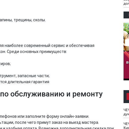
до
апины, трещины, сколы.
яя наиболее современный сервис и обеспечивая
кон. Среди основных преимуществ:
гузов.
ЧЕЧНЯ. Обарг Варин
ЧЕЧНЯ. Хьаьжин
ан"
илли
мурд - обарг Вара
в
тиров;
к)
трумент, запасные части;
тся длительная гарантия
 по обслуживанию и ремонту
ЧЕ
ду
лефонов или заполните форму онлайн-заявки.
ации, после чего примут заказ на выезд мастера.
ЧЕ
Кур
 и удобная оплата. Возможна дополнительная скидка при