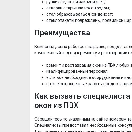
ручки заедает и заклинивает;
створки открываются с трудом;
стал образовываться конденсат;
стеклопакеты повреждены, появились цар
Преимущества
Компания давно работает на рынке, предоставл
комплексный подход к ремонту и реставрации о
Х. Гапураев. Капкан
ЧЕЧНЯ. А. Ту
для Зелимхана (Отр.
"Зелимх
ремонт и реставрация окон из ПВХ любых 
из романа «1овда»)
(Отрыво
квалифицированный персонал;
есть все необходимое оборудование и инс
на все выполненные работы предоставляе
Как вызвать специалиста
окон из ПВХ
Обращайтесь по указанным на сайте номерам те
Специалисты предоставят необходимые консульт
Доступные расценки на предоставляемые услуги