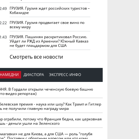
ГРУЗИЯ. Грузия ждет российских туристов –
2:49
Кобахидзе
ГРУЗИЯ. Грузия продвигает свое вино по
2:22
всему миру
ГРУЗИЯ. Пашинян раскритиковал Россию.
1:43
Уйдет ли РЖД из Армении? Южный Кавказ
не будет плацдармом для США
Смотреть все новости
НАМЕДНИ
ДИАСПОРА
ЭКСПРЕСС-ИНФО
ЧНЯ. В Гордали открыли чеченскую боевую башню
ото-видео репортаж)
белевская премия - наука или шоу? Как Трамп и Гитлер
ть не получили главную награду мира
вр ограбили, потому что Франция бедна, как церковная
шь - деньги ушли на Зеленского
омагавки» не для Киева, а для США — роль "голубя
ра". Поставки с обратным адресом или кто кому