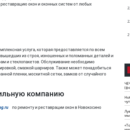
 реставрацию окон и оконных систем от любых
2
2
2
омплексная услуга, которая предоставляется по всем
 вышедших из строя, изношенных и поломанных деталей и
рам и стеклопакетов. Обслуживание необходимо
лировкой, смазкой шарниров. Также может понадобиться
нной пленки, москитной сетки, замков от случайного
ЧЕ
(ф
фильную компанию
Но
чу
ng.ru
по ремонту и реставрации окон в Новокосино
Лу
мы
«Т
ми