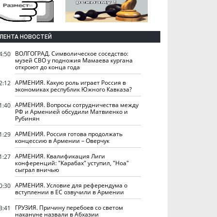
ЛЕНТА НОВОСТЕЙ
ВОЛГОГРАД. Символическое соседство:
4:50
музей СВО у подножия Мамаева кургана
откроют до конца года
АРМЕНИЯ. Какую роль играет Россия в
2:12
экономиках республик Южного Кавказа?
АРМЕНИЯ. Вопросы сотрудничества между
1:40
РФ и Арменией обсудили Матвиенко и
Рубинян
АРМЕНИЯ. Россия готова продолжать
1:29
концессию в Армении – Оверчук
АРМЕНИЯ. Квалификация Лиги
1:27
конференций: "Карабах" уступил, "Ноа"
сыграл вничью
АРМЕНИЯ. Условие для референдума о
0:30
вступлении в ЕС озвучили в Армении
ГРУЗИЯ. Причину перебоев со светом
3:41
накануне назвали в Абхазии