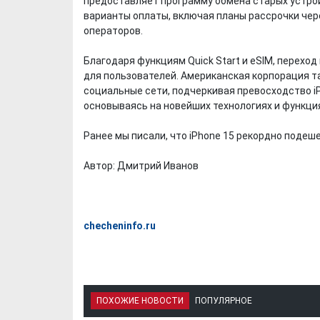
предоставляет программу обмена старых устрой
варианты оплаты, включая планы рассрочки чер
операторов.
Благодаря функциям Quick Start и eSIM, перехо
для пользователей. Американская корпорация т
социальные сети, подчеркивая превосходство i
основываясь на новейших технологиях и функци
Ранее мы писали, что iPhone 15 рекордно подеше
Автор: Дмитрий Иванов
checheninfo.ru
ПОХОЖИЕ НОВОСТИ
ПОПУЛЯРНОЕ