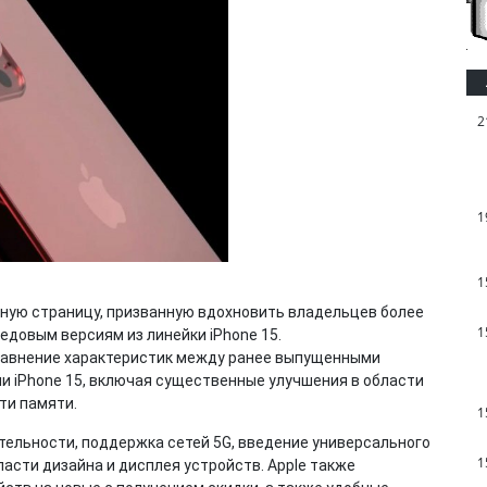
2
1
1
ьную страницу, призванную вдохновить владельцев более
1
едовым версиям из линейки iPhone 15.
равнение характеристик между ранее выпущенными
ми iPhone 15, включая существенные улучшения в области
ти памяти.
1
тельности, поддержка сетей 5G, введение универсального
1
ласти дизайна и дисплея устройств. Apple также