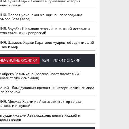
ЧНЯ. Кунта-Хаджи Кишиев и гуноевцы: история
ховной связи
ЧНЯ. Первая чеченская женщина - переводчица
умова Бата (Хава)
ЧНЯ. Заурбек Шерипов: первый чеченский историк и
ртва сталинских репрессий
ЧНЯ. Шамиль-Хаджи Каратаев: мудрец, объединивший
ание и мир
ЧЕЧЕНСКИЕ ХРОНИКИ
ЖЗЛ
ЛИКИ ИСТОРИИ
о абрека Зелимхана (рассказывает писатель и
рналист Абу Исмаилов)
рачой - Лам: духовная крепость и исторический символ
йпа Харачой
ЧНЯ. Мохмад-Хаджи из Атаги: архитектор союза
ченцев и ингушей
мсуддин-хаджи Автахаджиев: девять хаджей и
дрость веков