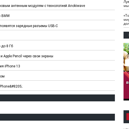
Лу
мы
я новым антенным модулям с технологией Anokiwave
«Т
 в BMW
ми
до
5 появятся зарядные разъемы USB-C
 до 8 Гб
и Apple Pencil через свои экраны
ия iPhone 13
гузов.
ЧЕЧНЯ. Обарг Варин
ЧЕЧНЯ. Хьаьжин
ком
ан"
илли
мурд - обарг Вара
в
iPhone&#8205;
к)