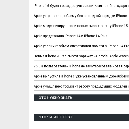
iPhone 16 будет гораздо лучше ловить сигнал благодар
Apple устранила проблему беспроводной зарядки iPhone
Apple модернизирует свои новые смартфоны - у iPhone 1
Apple представила iPhone 14 и iPhone 14 Plus
Apple увеличит объем оперативной памяти в iPhone 14 Pro
Новые iPhone и iPad смогут заряжать AirPods, Apple Watch 
76,8% пользователей iPhone не заинтересовала новая сер
Х. Гапураев. Капкан
ЧЕЧНЯ. А. Ту
Apple выпустила iPhone с уже установленным джейлбрей
для Зелимхана (Отр.
"Зелимх
Apple умышленно тормозит работу предыдущих моделей 
из романа «1овда»)
(Отрыво
ЭТО НУЖНО ЗНАТЬ:
ЧТО ЧИТАЮТ. BEST: