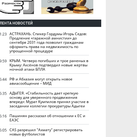
ЛЕНТА НОВОСТЕЙ
АСТРАХАНЬ. Спикер Гордумы Игорь Седов:
1:23
Продление «гаражной амнистии» до
сентября 2031 года позволит гражданам
оформить права на недвижимость по
упрощенной процедуре
КРЫМ. Четверо погибших и трое раненых в
9:59
Крыму: Аксёнов подтвердил новые жертвы
ночной атаки БПЛА
РФ и Абхазия могут открыть новое
5:44
авиасообщение – МИД
АДЫГЕЯ. «Стабильность дает крепкую
5:35
основу для уверенного продвижения
вперед»: Мурат Кумпилов принял участие в
заседании коллегии прокуратуры Адыгеи
Пашинян рассказал об отношении к ЕС и
5:16
ЕАЭС
CAS разрешил "Ахмату" регистрировать
5:05
новых футболистов