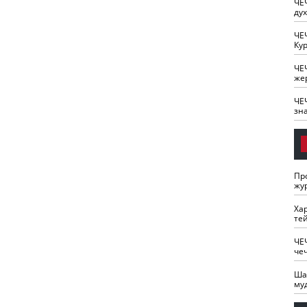
ЧЕ
ду
ЧЕ
Кур
ЧЕ
же
ЧЕ
зн
Пр
жу
Ха
те
ЧЕ
че
Ша
му