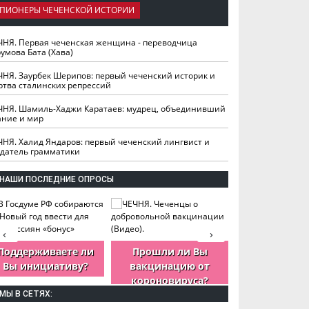
ПИОНЕРЫ ЧЕЧЕНСКОЙ ИСТОРИИ
ЧНЯ. Первая чеченская женщина - переводчица
умова Бата (Хава)
ЧНЯ. Заурбек Шерипов: первый чеченский историк и
ртва сталинских репрессий
ЧНЯ. Шамиль-Хаджи Каратаев: мудрец, объединивший
ание и мир
ЧНЯ. Халид Яндаров: первый чеченский лингвист и
здатель грамматики
НАШИ ПОСЛЕДНИЕ ОПРОСЫ
‹
›
Поддерживаете ли
Прошли ли Вы
Как Вы оцен
Вы инициативу?
вакцинацию от
деятельность
короновируса?
ЧР?
МЫ В СЕТЯХ: