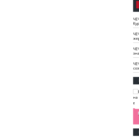
ЧЕ
Кур
ЧЕ
же
ЧЕ
зн
ЧЕ
со
изайн
Одобряете ли вы
Нужна ли "хартия
Ахмат"
антитабачный
ответственного
законопроект?
блогера"?