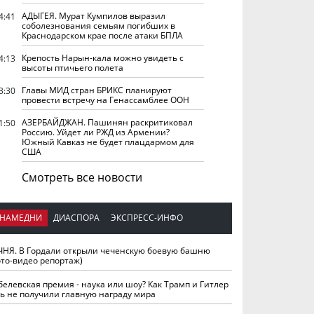
АДЫГЕЯ. Мурат Кумпилов выразил
4:41
соболезнования семьям погибших в
Краснодарском крае после атаки БПЛА
Крепость Нарын-кала можно увидеть с
4:13
высоты птичьего полета
Главы МИД стран БРИКС планируют
3:30
провести встречу на Генассамблее ООН
АЗЕРБАЙДЖАН. Пашинян раскритиковал
1:50
Россию. Уйдет ли РЖД из Армении?
Южный Кавказ не будет плацдармом для
США
Смотреть все новости
НАМЕДНИ
ДИАСПОРА
ЭКСПРЕСС-ИНФО
ЧНЯ. В Гордали открыли чеченскую боевую башню
ото-видео репортаж)
белевская премия - наука или шоу? Как Трамп и Гитлер
ть не получили главную награду мира