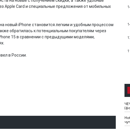
ств на новые с получением скидки, а также удобные
ез Apple Card и специальные предложения от мобильных
1
1
д на новый iPhone становится легким и удобным процессом
акже обратилась к потенциальным покупателям через
Phone 15 в сравнении с предыдущими моделями,
1
ях.
1
вел в России.
ЧЕ
(ф
Но
чу