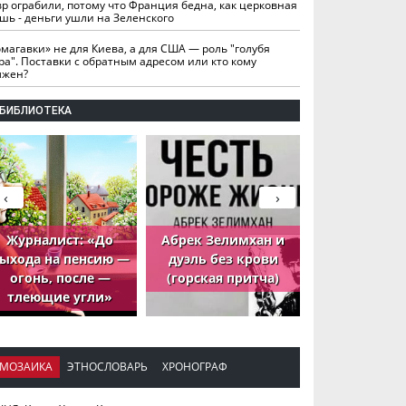
вр ограбили, потому что Франция бедна, как церковная
шь - деньги ушли на Зеленского
омагавки» не для Киева, а для США — роль "голубя
ра". Поставки с обратным адресом или кто кому
лжен?
БИБЛИОТЕКА
‹
›
Журналист: «До
Абрек Зелимхан и
Абрек Зели
ыхода на пенсию —
дуэль без крови
петух, ко
огонь, после —
(горская притча)
принёс де
тлеющие угли»
МОЗАИКА
ЭТНОСЛОВАРЬ
ХРОНОГРАФ