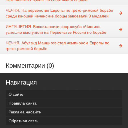
ЧЕЧНЯ. На первенстве Европы по греко-римской борьбе
среди юношей чеченские борцы завоевали 9 медалей
ИНГУШЕТИЯ. Воспитанники спортклуба «Чингиз»
успешно выступили на Первенстве России по борьбе
ЧЕЧНЯ. Абуязид Манцигов стал чемпионом Европы по
греко-римской борьбе
Комментарии (0)
Навигация
О сайте
Правила сайта
Реклама насайте
Обратная связь