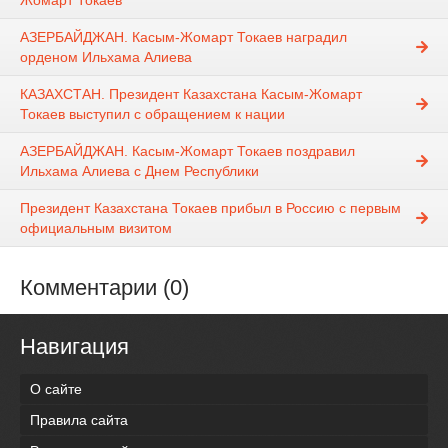
Жомарт Токаев
АЗЕРБАЙДЖАН. Касым-Жомарт Токаев наградил
орденом Ильхама Алиева
КАЗАХСТАН. Президент Казахстана Касым-Жомарт
Токаев выступил с обращением к нации
АЗЕРБАЙДЖАН. Касым-Жомарт Токаев поздравил
Ильхама Алиева с Днем Республики
Президент Казахстана Токаев прибыл в Россию с первым
официальным визитом
Комментарии (0)
Навигация
О сайте
Правила сайта