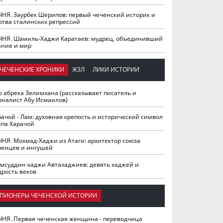
ЧНЯ. Заурбек Шерипов: первый чеченский историк и
ртва сталинских репрессий
ЧНЯ. Шамиль-Хаджи Каратаев: мудрец, объединивший
ание и мир
ЧЕЧЕНСКИЕ ХРОНИКИ
ЖЗЛ
ЛИКИ ИСТОРИИ
о абрека Зелимхана (рассказывает писатель и
рналист Абу Исмаилов)
рачой - Лам: духовная крепость и исторический символ
йпа Харачой
ЧНЯ. Мохмад-Хаджи из Атаги: архитектор союза
ченцев и ингушей
мсуддин-хаджи Автахаджиев: девять хаджей и
дрость веков
ПИОНЕРЫ ЧЕЧЕНСКОЙ ИСТОРИИ
ЧНЯ. Первая чеченская женщина - переводчица