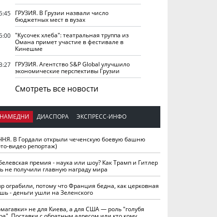
ГРУЗИЯ. В Грузии назвали число
5:45
бюджетных мест в вузах
"Кусочек хлеба": театральная труппа из
5:00
Омана примет участие в фестивале в
Кинешме
ГРУЗИЯ. Агентство S&P Global улучшило
3:27
экономические перспективы Грузии
Смотреть все новости
НАМЕДНИ
ДИАСПОРА
ЭКСПРЕСС-ИНФО
ЧНЯ. В Гордали открыли чеченскую боевую башню
ото-видео репортаж)
белевская премия - наука или шоу? Как Трамп и Гитлер
ть не получили главную награду мира
вр ограбили, потому что Франция бедна, как церковная
шь - деньги ушли на Зеленского
омагавки» не для Киева, а для США — роль "голубя
ра". Поставки с обратным адресом или кто кому