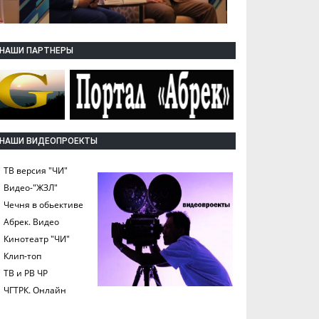
НАШИ ПАРТНЕРЫ
НАШИ ВИДЕОПРОЕКТЫ
ТВ версия "ЧИ"
Видео-"ЖЗЛ"
Чечня в обьективе
Абрек. Видео
Кинотеатр "ЧИ"
Клип-топ
ТВ и РВ ЧР
ЧГТРК. Онлайн