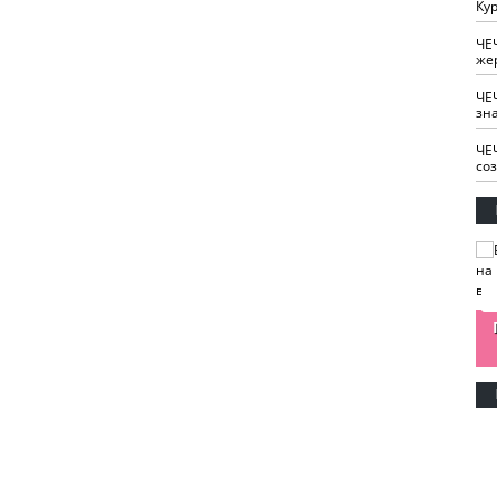
Кур
ЧЕ
же
ЧЕ
зн
ЧЕ
со
изайн
Одобряете ли вы
Нужна ли "хартия
Ахмат"
антитабачный
ответственного
законопроект?
блогера"?