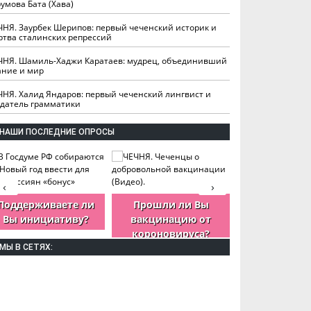
умова Бата (Хава)
ЧНЯ. Заурбек Шерипов: первый чеченский историк и
ртва сталинских репрессий
ЧНЯ. Шамиль-Хаджи Каратаев: мудрец, объединивший
ание и мир
ЧНЯ. Халид Яндаров: первый чеченский лингвист и
здатель грамматики
НАШИ ПОСЛЕДНИЕ ОПРОСЫ
‹
›
Поддерживаете ли
Прошли ли Вы
Как Вы оцен
Вы инициативу?
вакцинацию от
деятельность
короновируса?
ЧР?
МЫ В СЕТЯХ: