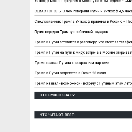
Уиткофф может вернуться в Москву на этой неделе – СМ
СЕВАСТОПОЛЬ. О чем говорили Путин и Уиткофф 4,5 час
Спецпосланник Трампа Уиткофф прилетел в Россию – Пе
Путин передал Трампу необычный подарок
Трамп и Путин готовятся к разговору: что стоит за теле
Трамп и Путин на пути к миру: встреча в Москве открывае
Х. Гапураев. Капкан
ЧЕЧНЯ. А. Ту
Трамп назвал Путина «прекрасным парнем»
для Зелимхана (Отр.
"Зелимх
из романа «1овда»)
(Отрыво
Трамп и Путин встретятся в Осаке 28 июня
Трамп назвал «возможной» встречу с Путиным этим лет
ЭТО НУЖНО ЗНАТЬ:
ЧТО ЧИТАЮТ. BEST: