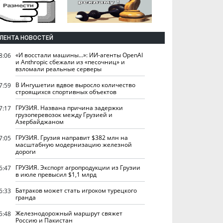
ЛЕНТА НОВОСТЕЙ
«И восстали машины...»: ИИ-агенты OpenAI
8:06
и Anthropic сбежали из «песочниц» и
взломали реальные серверы
В Ингушетии вдвое выросло количество
7:59
строящихся спортивных объектов
ГРУЗИЯ. Названа причина задержки
7:17
грузоперевозок между Грузией и
Азербайджаном
ГРУЗИЯ. Грузия направит $382 млн на
7:05
масштабную модернизацию железной
дороги
ГРУЗИЯ. Экспорт агропродукции из Грузии
6:47
в июле превысил $1,1 млрд
Батраков может стать игроком турецкого
6:33
гранда
Железнодорожный маршрут свяжет
5:48
Россию и Пакистан