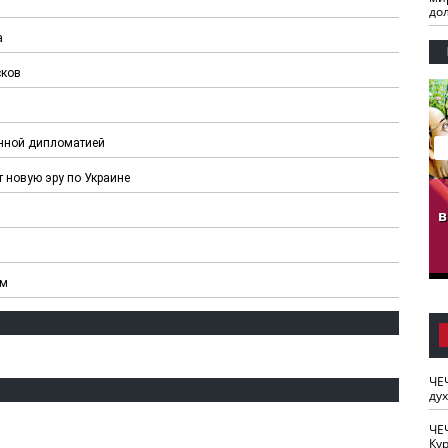
И
до
а
сков
фонной дипломатией
т новую эру по Украине
гузов.
ЧЕЧНЯ. Обарг Варин
ЧЕЧНЯ. Хьаьжин
ан"
илли
мурд - обарг Вара
в
к)
ом
ЧЕ
ду
ЧЕ
Кур