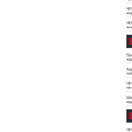
ЧЕ
же
ЧЕ
зн
Пр
жу
Ха
те
ЧЕ
че
Ша
му
ЧЕ