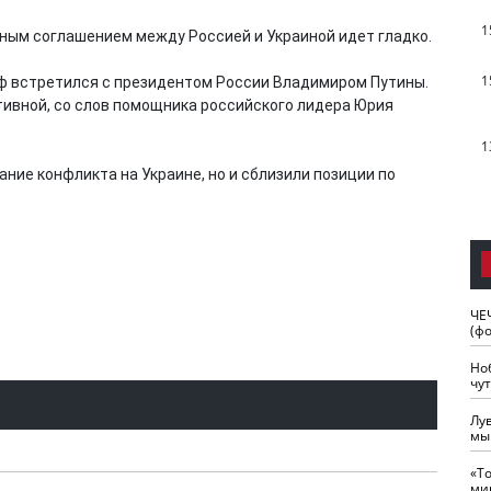
1
рным соглашением между Россией и Украиной идет гладко.
1
ф встретился с президентом России Владимиром Путины.
тивной, со слов помощника российского лидера Юрия
1
ание конфликта на Украине, но и сблизили позиции по
ЧЕ
(ф
Но
чу
Лу
мы
«Т
ми