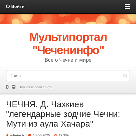
Войти
Мультипортал
"Чеченинфо"
Все о Чечне и мире
Полная версия сайта
ЧЕЧНЯ. Д. Чахкиев
"легендарные зодчие Чечни:
Мути из аула Хачара"
adminch
15-06-2025
12 309