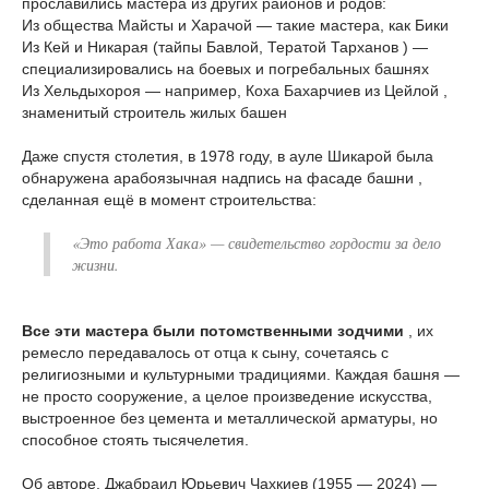
прославились мастера из других районов и родов:
Из общества Майсты и Харачой — такие мастера, как Бики
Из Кей и Никарая (тайпы Бавлой, Тератой Тарханов ) —
специализировались на боевых и погребальных башнях
Из Хельдыхороя — например, Коха Бахарчиев из Цейлой ,
знаменитый строитель жилых башен
Даже спустя столетия, в 1978 году, в ауле Шикарой была
обнаружена арабоязычная надпись на фасаде башни ,
сделанная ещё в момент строительства:
«Это работа Хака» — свидетельство гордости за дело
жизни.
Все эти мастера были потомственными зодчими
, их
ремесло передавалось от отца к сыну, сочетаясь с
религиозными и культурными традициями. Каждая башня —
не просто сооружение, а целое произведение искусства,
выстроенное без цемента и металлической арматуры, но
способное стоять тысячелетия.
Об авторе. Джабраил Юрьевич Чахкиев (1955 — 2024) —