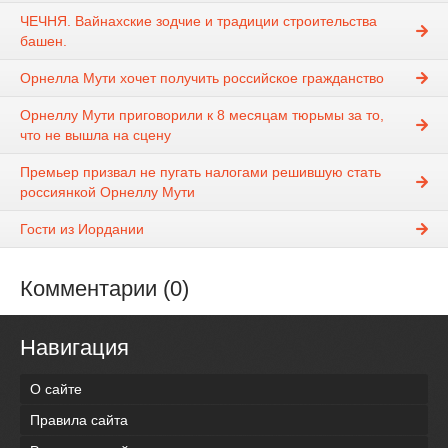
ЧЕЧНЯ. Вайнахские зодчие и традиции строительства
башен.
Орнелла Мути хочет получить российское гражданство
Орнеллу Мути приговорили к 8 месяцам тюрьмы за то,
что не вышла на сцену
Премьер призвал не пугать налогами решившую стать
россиянкой Орнеллу Мути
Гости из Иордании
Комментарии (0)
Навигация
О сайте
Правила сайта