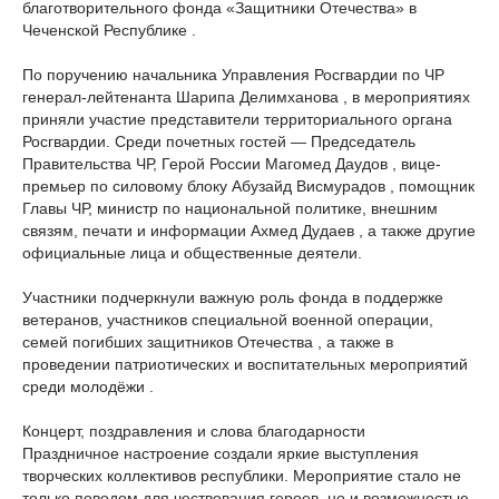
благотворительного фонда «Защитники Отечества» в
Чеченской Республике .
По поручению начальника Управления Росгвардии по ЧР
генерал-лейтенанта Шарипа Делимханова , в мероприятиях
приняли участие представители территориального органа
Росгвардии. Среди почетных гостей — Председатель
Правительства ЧР, Герой России Магомед Даудов , вице-
премьер по силовому блоку Абузайд Висмурадов , помощник
Главы ЧР, министр по национальной политике, внешним
связям, печати и информации Ахмед Дудаев , а также другие
официальные лица и общественные деятели.
Участники подчеркнули важную роль фонда в поддержке
ветеранов, участников специальной военной операции,
семей погибших защитников Отечества , а также в
проведении патриотических и воспитательных мероприятий
среди молодёжи .
Концерт, поздравления и слова благодарности
Праздничное настроение создали яркие выступления
творческих коллективов республики. Мероприятие стало не
только поводом для чествования героев, но и возможностью