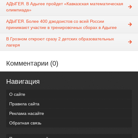
АДЫГЕЯ. В Адыгее пройдет «Кавказская математическая
олимпиада»
АДЫГЕЯ. Более 400 дзюдоистов со всей России
принимают участие в тренировочных сборах в Адыгее
В Грозном откроют сразу 2 детских образовательных
лагеря
Комментарии (0)
Навигация
О сайте
Правила сайта
Реклама насайте
Обратная связь