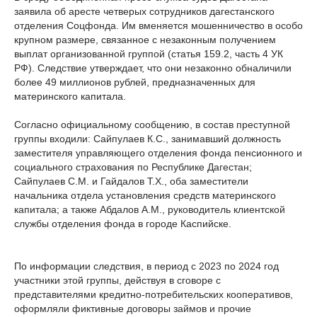
заявила об аресте четверых сотрудников дагестанского
отделения Соцфонда. Им вменяется мошенничество в особо
крупном размере, связанное с незаконным получением
выплат организованной группой (статья 159.2, часть 4 УК
РФ). Следствие утверждает, что они незаконно обналичили
более 49 миллионов рублей, предназначенных для
материнского капитала.
Согласно официальному сообщению, в состав преступной
группы входили: Сайпулаев К.С., занимавший должность
заместителя управляющего отделения фонда пенсионного и
социального страхования по Республике Дагестан;
Сайпулаев С.М. и Гайдалов Т.Х., оба заместители
начальника отдела установления средств материнского
капитала; а также Абдалов А.М., руководитель клиентской
службы отделения фонда в городе Каспийске.
По информации следствия, в период с 2023 по 2024 год
участники этой группы, действуя в сговоре с
представителями кредитно-потребительских кооперативов,
оформляли фиктивные договоры займов и прочие