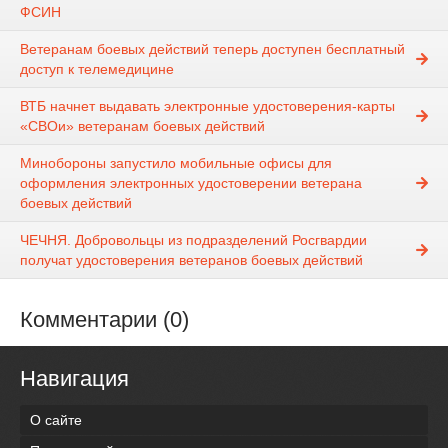
ФСИН
Ветеранам боевых действий теперь доступен бесплатный
доступ к телемедицине
ВТБ начнет выдавать электронные удостоверения-карты
«СВОи» ветеранам боевых действий
Минобороны запустило мобильные офисы для
оформления электронных удостоверении ветерана
боевых действий
ЧЕЧНЯ. Добровольцы из подразделений Росгвардии
получат удостоверения ветеранов боевых действий
Комментарии (0)
Навигация
О сайте