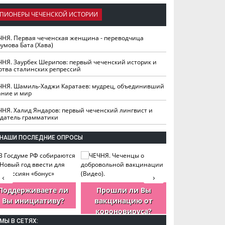
ПИОНЕРЫ ЧЕЧЕНСКОЙ ИСТОРИИ
ЧНЯ. Первая чеченская женщина - переводчица
умова Бата (Хава)
ЧНЯ. Заурбек Шерипов: первый чеченский историк и
ртва сталинских репрессий
ЧНЯ. Шамиль-Хаджи Каратаев: мудрец, объединивший
ание и мир
ЧНЯ. Халид Яндаров: первый чеченский лингвист и
здатель грамматики
НАШИ ПОСЛЕДНИЕ ОПРОСЫ
‹
›
Поддерживаете ли
Прошли ли Вы
Как Вы оцен
Вы инициативу?
вакцинацию от
деятельность
короновируса?
ЧР?
МЫ В СЕТЯХ: