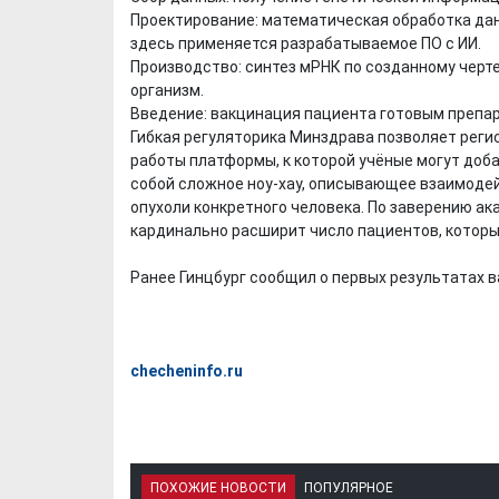
Проектирование: математическая обработка да
здесь применяется разрабатываемое ПО с ИИ.
Производство: синтез мРНК по созданному черте
организм.
Введение: вакцинация пациента готовым препа
Гибкая регуляторика Минздрава позволяет регис
работы платформы, к которой учёные могут доб
собой сложное ноу-хау, описывающее взаимодей
опухоли конкретного человека. По заверению ак
кардинально расширит число пациентов, которы
Ранее Гинцбург сообщил о первых результатах в
checheninfo.ru
ПОХОЖИЕ НОВОСТИ
ПОПУЛЯРНОЕ