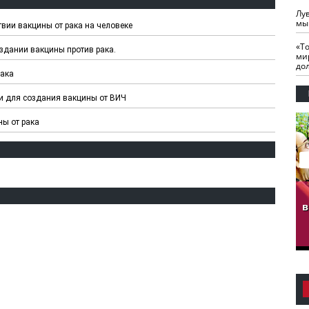
Лу
мы
твии вакцины от рака на человеке
«Т
оздании вакцины против рака.
ми
до
рака
ии для создания вакцины от ВИЧ
ны от рака
гузов.
ЧЕЧНЯ. Обарг Варин
ЧЕЧНЯ. Хьаьжин
ан"
илли
мурд - обарг Вара
в
к)