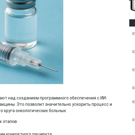
0
0
0
0
ают над созданием программного обеспечения с ИИ-
0
кцины. Это позволит значительно ускорить процесс и
о круга онкологических больных.
0
х этапов:
ии конкретного пациента.