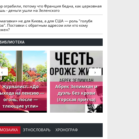
вр ограбили, потому что Франция бедна, как церковная
шь - деньги ушли на Зеленского
омагавки» не для Киева, а для США — роль "голубя
ра". Поставки с обратным адресом или кто кому
лжен?
БИБЛИОТЕКА
‹
›
Журналист: «До
Абрек Зелимхан и
Абрек Зели
ыхода на пенсию —
дуэль без крови
петух, ко
огонь, после —
(горская притча)
принёс де
тлеющие угли»
МОЗАИКА
ЭТНОСЛОВАРЬ
ХРОНОГРАФ