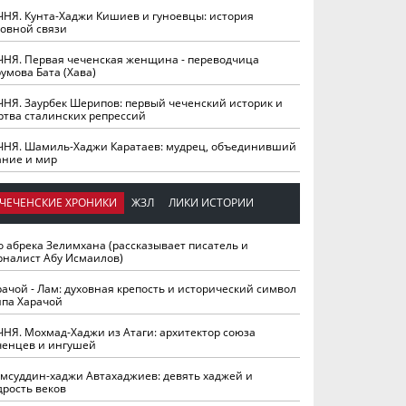
ЧНЯ. Кунта-Хаджи Кишиев и гуноевцы: история
ховной связи
ЧНЯ. Первая чеченская женщина - переводчица
умова Бата (Хава)
ЧНЯ. Заурбек Шерипов: первый чеченский историк и
ртва сталинских репрессий
ЧНЯ. Шамиль-Хаджи Каратаев: мудрец, объединивший
ание и мир
ЧЕЧЕНСКИЕ ХРОНИКИ
ЖЗЛ
ЛИКИ ИСТОРИИ
о абрека Зелимхана (рассказывает писатель и
рналист Абу Исмаилов)
рачой - Лам: духовная крепость и исторический символ
йпа Харачой
ЧНЯ. Мохмад-Хаджи из Атаги: архитектор союза
ченцев и ингушей
мсуддин-хаджи Автахаджиев: девять хаджей и
дрость веков