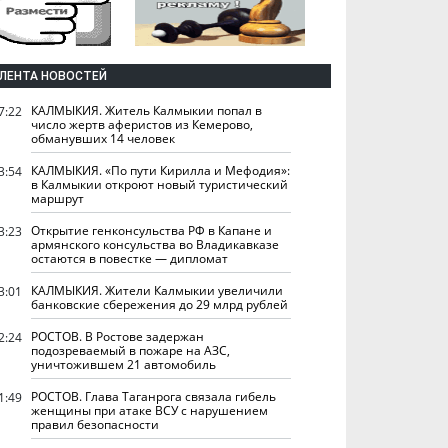
ЛЕНТА НОВОСТЕЙ
КАЛМЫКИЯ. Житель Калмыкии попал в
7:22
число жертв аферистов из Кемерово,
обманувших 14 человек
КАЛМЫКИЯ. «По пути Кирилла и Мефодия»:
3:54
в Калмыкии откроют новый туристический
маршрут
Открытие генконсульства РФ в Капане и
3:23
армянского консульства во Владикавказе
остаются в повестке — дипломат
КАЛМЫКИЯ. Жители Калмыкии увеличили
3:01
банковские сбережения до 29 млрд рублей
РОСТОВ. В Ростове задержан
2:24
подозреваемый в пожаре на АЗС,
уничтожившем 21 автомобиль
РОСТОВ. Глава Таганрога связала гибель
1:49
женщины при атаке ВСУ с нарушением
правил безопасности