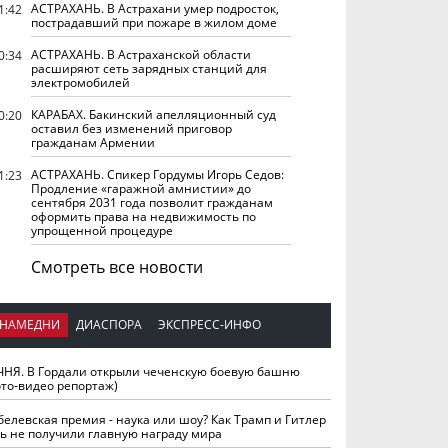
АСТРАХАНЬ. В Астрахани умер подросток,
1:42
пострадавший при пожаре в жилом доме
АСТРАХАНЬ. В Астраханской области
0:34
расширяют сеть зарядных станций для
электромобилей
КАРАБАХ. Бакинский апелляционный суд
0:20
оставил без изменений приговор
гражданам Армении
АСТРАХАНЬ. Спикер Гордумы Игорь Седов:
1:23
Продление «гаражной амнистии» до
сентября 2031 года позволит гражданам
оформить права на недвижимость по
упрощенной процедуре
Смотреть все новости
НАМЕДНИ
ДИАСПОРА
ЭКСПРЕСС-ИНФО
ЧНЯ. В Гордали открыли чеченскую боевую башню
ото-видео репортаж)
белевская премия - наука или шоу? Как Трамп и Гитлер
ть не получили главную награду мира