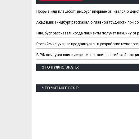
Прорыв или плацебо? Гинцбург впервые отчитался о дейс
Академик Гинцбург рассказал о главной трудности при с
Гинцбург рассказал, когда пациенты получат вакцину от 
Российские ученые продвинулись в разработке технолог
В РФ начнутся клинические испытания российской вакци
ЭТО НУЖНО ЗНАТЬ:
Х. Гапураев. Капкан
ЧЕЧНЯ. А. Ту
ЧТО ЧИТАЮТ. BEST:
для Зелимхана (Отр.
"Зелимх
из романа «1овда»)
(Отрыво