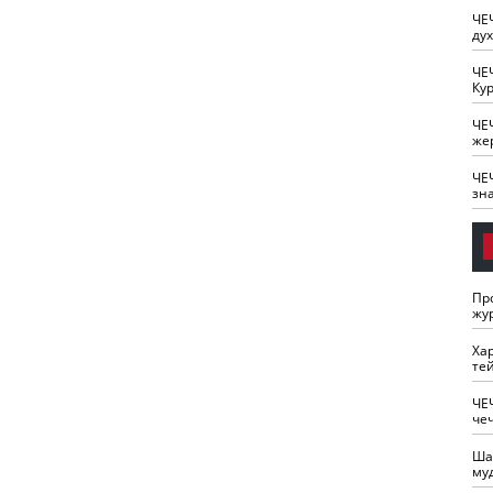
ЧЕ
ду
ЧЕ
Кур
ЧЕ
же
ЧЕ
зн
Пр
жу
Ха
те
ЧЕ
че
Ша
му