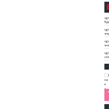
ЧЕ
Кур
ЧЕ
же
ЧЕ
зн
ЧЕ
со
изайн
Одобряете ли вы
Нужна ли "хартия
Ахмат"
антитабачный
ответственного
законопроект?
блогера"?