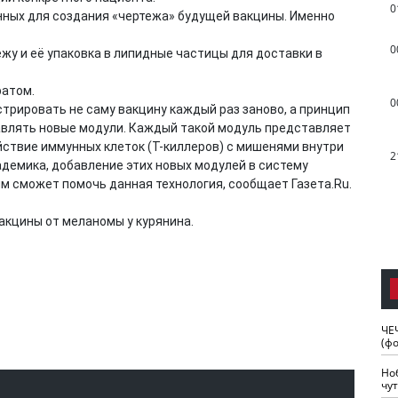
0
нных для создания «чертежа» будущей вакцины. Именно
0
жу и её упаковка в липидные частицы для доставки в
ратом.
0
трировать не саму вакцину каждый раз заново, а принцип
авлять новые модули. Каждый такой модуль представляет
ствие иммунных клеток (Т-киллеров) с мишенями внутри
2
адемика, добавление этих новых модулей в систему
м сможет помочь данная технология, сообщает Газета.Ru.
акцины от меланомы у курянина.
ЧЕ
(ф
Но
чу