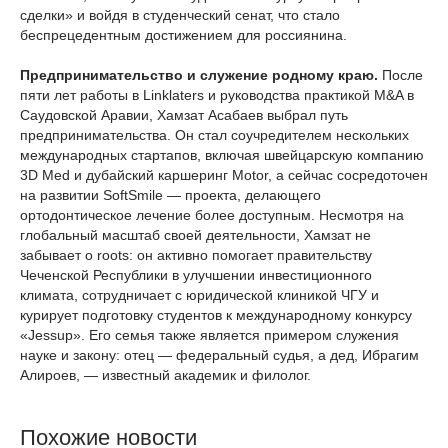
сделки» и войдя в студенческий сенат, что стало
беспрецедентным достижением для россиянина.
Предпринимательство и служение родному краю.
После
пяти лет работы в Linklaters и руководства практикой M&A в
Саудовской Аравии, Хамзат Асабаев выбрал путь
предпринимательства. Он стал соучредителем нескольких
международных стартапов, включая швейцарскую компанию
3D Med и дубайский каршеринг Motor, а сейчас сосредоточен
на развитии SoftSmile — проекта, делающего
ортодонтическое лечение более доступным. Несмотря на
глобальный масштаб своей деятельности, Хамзат не
забывает о roots: он активно помогает правительству
Чеченской Республики в улучшении инвестиционного
климата, сотрудничает с юридической клиникой ЧГУ и
курирует подготовку студентов к международному конкурсу
«Jessup». Его семья также является примером служения
науке и закону: отец — федеральный судья, а дед, Ибрагим
Алироев, — известный академик и филолог.
Похожие новости