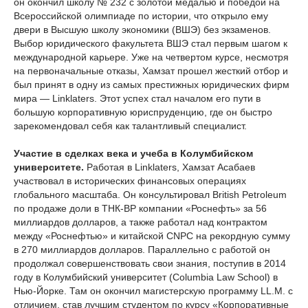
он окончил школу № 232 с золотой медалью и победой на
Всероссийской олимпиаде по истории, что открыло ему
двери в Высшую школу экономики (ВШЭ) без экзаменов.
Выбор юридического факультета ВШЭ стал первым шагом к
международной карьере. Уже на четвертом курсе, несмотря
на первоначальные отказы, Хамзат прошел жесткий отбор и
был принят в одну из самых престижных юридических фирм
мира — Linklaters. Этот успех стал началом его пути в
большую корпоративную юриспруденцию, где он быстро
зарекомендовал себя как талантливый специалист.
Участие в сделках века и учеба в Колумбийском
университете.
Работая в Linklaters, Хамзат Асабаев
участвовал в исторических финансовых операциях
глобального масштаба. Он консультировал British Petroleum
по продаже доли в ТНК-BP компании «Роснефть» за 56
миллиардов долларов, а также работал над контрактом
между «Роснефтью» и китайской CNPC на рекордную сумму
в 270 миллиардов долларов. Параллельно с работой он
продолжал совершенствовать свои знания, поступив в 2014
году в Колумбийский университет (Columbia Law School) в
Нью-Йорке. Там он окончил магистерскую программу LL.M. с
отличием, став лучшим студентом по курсу «Корпоративные