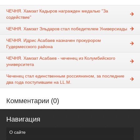
ЧЕЧНЯ. Хамзат Кадыров награжден медалью "За
содействие"
ЧЕЧНЯ. Хамзат Эльдаров стал победителем Универсиады
ЧЕЧНЯ. Идрис Асабаев назначен прокурором
Гудермесского района
ЧЕЧНЯ. Хамзат Асабаев - чеченец из Колумбийского
университета
Чеченец стал единственным россиянином, за последние
два года поступившим на LL.M.
Комментарии (0)
Навигация
О сайте