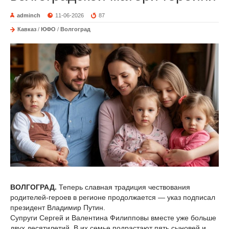
adminch
11-06-2026
87
Кавказ
/
ЮФО
/
Волгоград
ВОЛГОГРАД.
Теперь славная традиция чествования
родителей-героев в регионе продолжается — указ подписал
президент Владимир Путин.
Супруги Сергей и Валентина Филипповы вместе уже больше
двух десятилетий. В их семье подрастают пять сыновей и