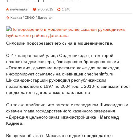
newsmaker
2-08-2015
1 148
Кавказ
/
СКФО
/
Дагестан
Силовики подозревают его сына
в мошенничестве
.
С 2-х направлений улица Орджоникидзе, на которой
находится дом спикера, блокирована бронированными
«Газелями», движение перекрыто даже для пешеходов,
информирует ссылаясь на очевидцев checheninfo.ru.
Шихсаидов-старший руководил республиканским
правительством с 1997 по 2004 год, с 2013-го занимает пост
председателя дагестанского парламента.
Он также прибавил, что вместе с господином Шихсаидовым
схвачен глава государственного казенного заведения
«Дирекция цельного заказчика-застройщика»
Магомед
Кадиев
.
Во время обыска в Махачкале в доме председателя