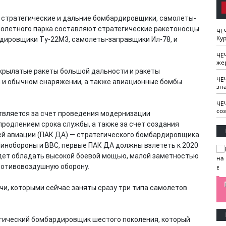
 стратегические и дальние бомбардировщики, самолеты-
молетного парка составляют стратегические ракетоносцы
ЧЕ
Кур
дировщики Ту-22М3, самолеты-заправщики Ил-78, и
ЧЕ
же
крылатые ракеты большой дальности и ракеты
ЧЕ
 и обычном снаряжении, а также авиационные бомбы
зн
ЧЕ
со
вляется за счет проведения модернизации
продлением срока службы, а также за счет создания
ей авиации (ПАК ДА) — стратегического бомбардировщика
Минобороны и ВВС, первые ПАК ДА должны взлететь к 2020
удет обладать высокой боевой мощью, малой заметностью
ротивовоздушную оборону.
изайн
Одобряете ли вы
Нужна ли "хартия
чи, которыми сейчас заняты сразу три типа самолетов
Ахмат"
антитабачный
ответственного
законопроект?
блогера"?
тегический бомбардировщик шестого поколения, который