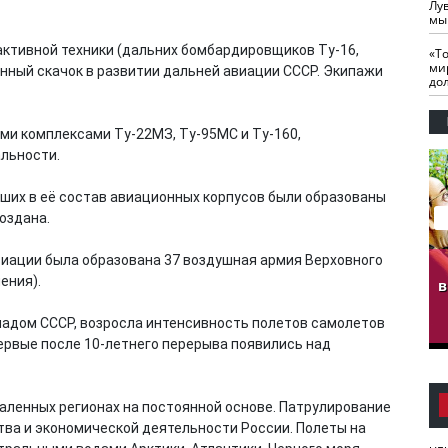
Лу
мы
активной техники (дальних бомбардировщиков Ту-16,
«Т
ми
енный скачок в развитии дальней авиации СССР. Экипажи
до
ми комплексами Ту-22МЗ, Ту-95МС и Ту-160,
льности.
вших в её состав авиационных корпусов были образованы
оздана.
авиации была образована 37 воздушная армия Верховного
гузов.
ЧЕЧНЯ. Обарг Варин
ЧЕЧНЯ. Хьаьжин
ения).
ан"
илли
мурд - обарг Вара
в
к)
падом СССР, возросла интенсивность полетов самолетов
ервые после 10-летнего перерыва появились над
даленных регионах на постоянной основе. Патрулирование
тва и экономической деятельности России. Полеты на