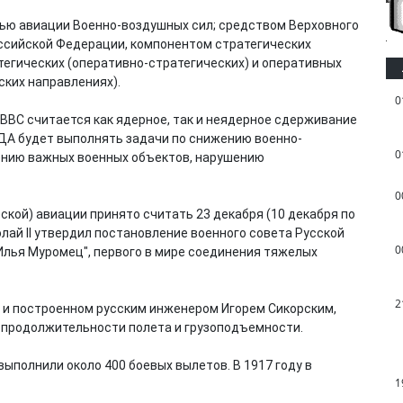
тью авиации Военно-воздушных сил; средством Верховного
сийской Федерации, компонентом стратегических
тегических (оперативно-стратегических) и оперативных
ских направлениях).
0
ВВС считается как ядерное, так и неядерное сдерживание
 ДА будет выполнять задачи по снижению военно-
0
ению важных военных объектов, нарушению
0
кой) авиации принято считать 23 декабря (10 декабря по
олай II утвердил постановление военного совета Русской
0
лья Муромец", первого в мире соединения тяжелых
2
 и построенном русским инженером Игорем Сикорским,
 продолжительности полета и грузоподъемности.
ыполнили около 400 боевых вылетов. В 1917 году в
1