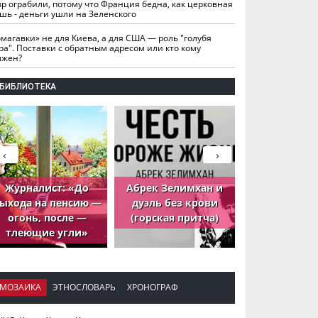
вр ограбили, потому что Франция бедна, как церковная
шь - деньги ушли на Зеленского
омагавки» не для Киева, а для США — роль "голубя
ра". Поставки с обратным адресом или кто кому
лжен?
БИБЛИОТЕКА
‹
›
Журналист: «До
Абрек Зелимхан и
Абрек Зели
ыхода на пенсию —
дуэль без крови
петух, ко
огонь, после —
(горская притча)
принёс де
тлеющие угли»
МОЗАИКА
ЭТНОСЛОВАРЬ
ХРОНОГРАФ