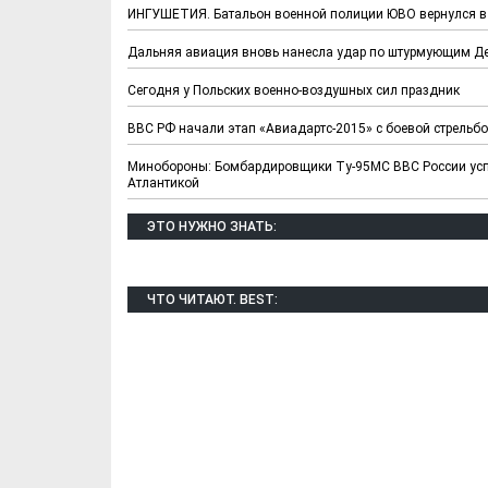
ИНГУШЕТИЯ. Батальон военной полиции ЮВО вернулся в 
Дальняя авиация вновь нанесла удар по штурмующим Де
Сегодня у Польских военно-воздушных сил праздник
ВВС РФ начали этап «Авиадартс-2015» с боевой стрельб
Минобороны: Бомбардировщики Ту-95МС ВВС России усп
Атлантикой
ЭТО НУЖНО ЗНАТЬ:
ЧТО ЧИТАЮТ. BEST: