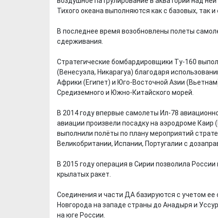
воздушное патрулирование в акватории над ней
Тихого океана выполняются как с базовых, так и
В последнее время возобновлены полеты самоле
сдерживания.
Стратегические бомбардировщики Ту-160 выпол
(Венесуэла, Никарагуа) благодаря использован
Африки (Египет) и Юго-Восточной Азии (Вьетна
Средиземного и Южно-Китайского морей.
В 2014 году впервые самолеты Ил-78 авиацион
авиации произвели посадку на аэродроме Каир (
выполнили полёты по плану мероприятий страте
Великобритании, Испании, Португалии с дозапра
В 2015 году операция в Сирии позволила Росси
крылатых ракет.
Соединения и части ДА базируются с учетом ее
Новгорода на западе страны до Анадыря и Уссур
на юге России.