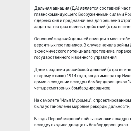
Дальняя авиация (ДА) является составной час
главнокомандующего Вооруженными силами Рос
ядерных сил и предназначена для решения стра
задач на театрах военных действий (стратегиче
Основной задачей дальней авиации в масштабе 
вероятных противников. В случае начала войны
экономического потенциала противника, пораж
государственного и военного управления.
Днем создания российской дальней (стратегичес
старому стилю) 1914 года, когда император Ник
армии о создании эскадры бомбардировщиков "И
четырехмоторных бомбардировщиков.
На самолете "Илья Муромец", спроектированном
были установлены мировые рекорды дальности,
В годы Первой мировой войны экипажи эскадры в
эскадру входило двадцать бомбардировщиков.