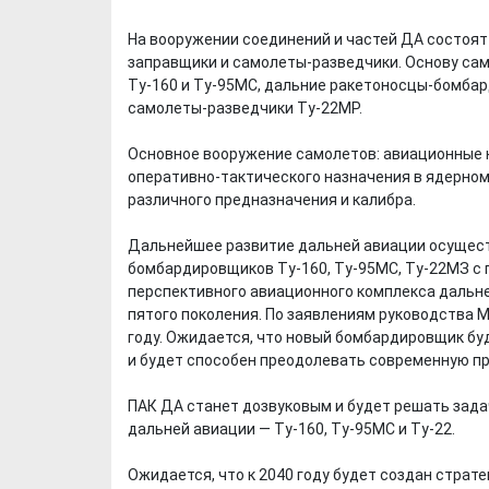
На вооружении соединений и частей ДА состоят
заправщики и самолеты-разведчики. Основу са
Ту-160 и Ту-95МС, дальние ракетоносцы-бомбар
самолеты-разведчики Ту-22МР.
Основное вооружение самолетов: авиационные 
оперативно-тактического назначения в ядерном
различного предназначения и калибра.
Дальнейшее развитие дальней авиации осущест
бомбардировщиков Ту-160, Ту-95МС, Ту-22МЗ с 
перспективного авиационного комплекса дальн
пятого поколения. По заявлениям руководства 
году. Ожидается, что новый бомбардировщик б
и будет способен преодолевать современную п
Хотели бы Вы
Выбираем д
ПАК ДА станет дозвуковым и будет решать зада
переехать в другой
формы ФК "
дальней авиации — Ту-160, Ту-95МС и Ту-22.
регион РФ?
Ожидается, что к 2040 году будет создан стра