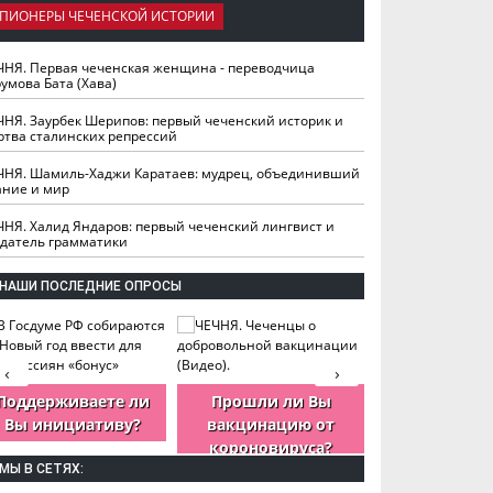
ПИОНЕРЫ ЧЕЧЕНСКОЙ ИСТОРИИ
ЧНЯ. Первая чеченская женщина - переводчица
умова Бата (Хава)
ЧНЯ. Заурбек Шерипов: первый чеченский историк и
ртва сталинских репрессий
ЧНЯ. Шамиль-Хаджи Каратаев: мудрец, объединивший
ание и мир
ЧНЯ. Халид Яндаров: первый чеченский лингвист и
здатель грамматики
НАШИ ПОСЛЕДНИЕ ОПРОСЫ
‹
›
Поддерживаете ли
Прошли ли Вы
Как Вы оцен
Вы инициативу?
вакцинацию от
деятельность
короновируса?
ЧР?
МЫ В СЕТЯХ: