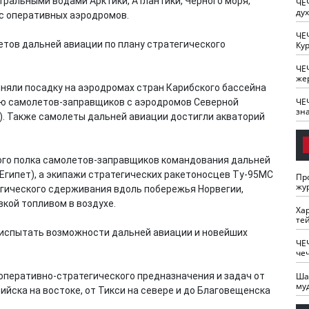
тральными водами Арктики, Атлантики, Черного моря,
ЧЕ
ду
 с оперативных аэродромов.
ЧЕ
тов дальней авиации по плану стратегического
Кур
ЧЕ
же
няли посадку на аэродромах стран Карибского бассейна
ЧЕ
ию самолетов-заправщиков с аэродромов Северной
зн
м). Также самолеты дальней авиации достигли акваторий
ного полка самолетов-заправщиков командования дальней
Египет), а экипажи стратегических ракетоносцев Ту-95МС
Пр
жу
гического сдерживания вдоль побережья Норвегии,
вкой топливом в воздухе.
Ха
те
и испытать возможности дальней авиации и новейших
ЧЕ
че
 оперативно-стратегического предназначения и задач от
Ша
му
ийска на востоке, от Тикси на севере и до Благовещенска