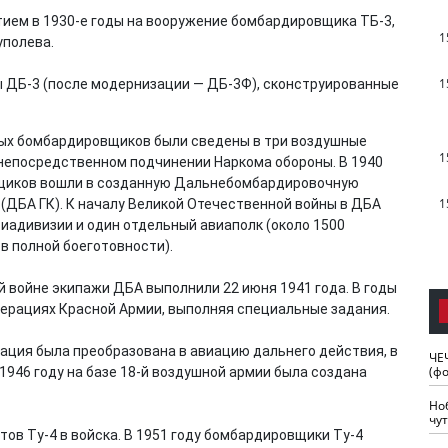
ием в 1930-е годы на вооружение бомбардировщика ТБ-3,
1
уполева.
1
ты ДБ-3 (после модернизации — ДБ-3Ф), сконструированные
лых бомбардировщиков были сведены в три воздушные
1
 непосредственном подчинении Наркома обороны. В 1940
вщиков вошли в созданную Дальнебомбардировочную
1
(ДБА ГК). К началу Великой Отечественной войны в ДБА
виадивизии и один отдельный авиаполк (около 1500
в полной боеготовности).
 войне экипажи ДБА выполнили 22 июня 1941 года. В годы
перациях Красной Армии, выполняя специальные задания.
ация была преобразована в авиацию дальнего действия, в
ЧЕ
(ф
 1946 году на базе 18-й воздушной армии была создана
Но
чу
тов Ту-4 в войска. В 1951 году бомбардировщики Ту-4