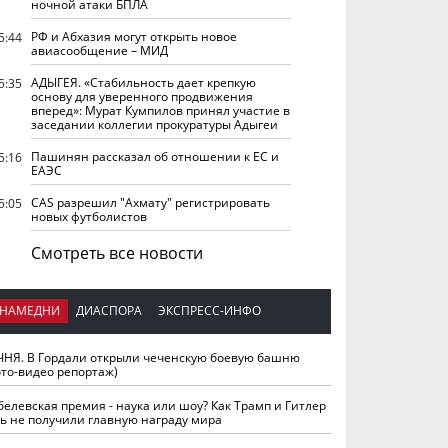
ночной атаки БПЛА
РФ и Абхазия могут открыть новое
5:44
авиасообщение – МИД
АДЫГЕЯ. «Стабильность дает крепкую
5:35
основу для уверенного продвижения
вперед»: Мурат Кумпилов принял участие в
заседании коллегии прокуратуры Адыгеи
Пашинян рассказал об отношении к ЕС и
5:16
ЕАЭС
CAS разрешил "Ахмату" регистрировать
5:05
новых футболистов
Смотреть все новости
НАМЕДНИ
ДИАСПОРА
ЭКСПРЕСС-ИНФО
ЧНЯ. В Гордали открыли чеченскую боевую башню
ото-видео репортаж)
белевская премия - наука или шоу? Как Трамп и Гитлер
ть не получили главную награду мира