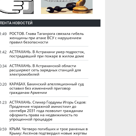
ЛЕНТА НОВОСТЕЙ
РОСТОВ. Глава Таганрога связала гибель
1:49
женщины при атаке ВСУ с нарушением
правил безопасности
АСТРАХАНЬ. В Астрахани умер подросток,
1:42
пострадавший при пожаре в жилом доме
АСТРАХАНЬ. В Астраханской области
0:34
расширяют сеть зарядных станций для
электромобилей
КАРАБАХ. Бакинский апелляционный суд
0:20
оставил без изменений приговор
гражданам Армении
АСТРАХАНЬ. Спикер Гордумы Игорь Седов:
1:23
Продление «гаражной амнистии» до
сентября 2031 года позволит гражданам
оформить права на недвижимость по
упрощенной процедуре
КРЫМ. Четверо погибших и трое раненых в
9:59
Крыму: Аксёнов подтвердил новые жертвы