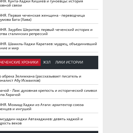
ЧНЯ. Кунта-Хаджи Кишиев и гуноевцы: история
ховной связи
ЧНЯ. Первая чеченская женщина - переводчица
умова Бата (Хава)
ЧНЯ. Заурбек Шерипов: первый чеченский историк и
ртва сталинских репрессий
ЧНЯ. Шамиль-Хаджи Каратаев: мудрец, объединивший
ание и мир
ЧЕЧЕНСКИЕ ХРОНИКИ
ЖЗЛ
ЛИКИ ИСТОРИИ
о абрека Зелимхана (рассказывает писатель и
рналист Абу Исмаилов)
рачой - Лам: духовная крепость и исторический символ
йпа Харачой
ЧНЯ. Мохмад-Хаджи из Атаги: архитектор союза
ченцев и ингушей
мсуддин-хаджи Автахаджиев: девять хаджей и
дрость веков