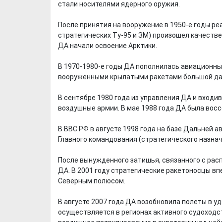
стали носителями ядерного оружия.
После принятия на вооружение в 1950-е годы ре
стратегических Ту-95 и ЗМ) произошел качеств
ДА начали освоение Арктики.
В 1970-1980-е годы ДА пополнилась авиационны
вооруженными крылатыми ракетами большой да
В сентябре 1980 года из управления ДА и входи
воздушные армии. В мае 1988 года ДА была восс
В ВВС РФ в августе 1998 года на базе Дальней 
Х. Гапураев. Капкан
ЧЕЧНЯ. А. Ту
Главного командования (стратегического назнач
для Зелимхана (Отр.
"Зелимх
из романа «1овда»)
(Отрыво
После вынужденного затишья, связанного с рас
ДА. В 2001 году стратегические ракетоносцы вп
Северным полюсом.
В августе 2007 года ДА возобновила полеты в у
осуществляется в регионах активного судоходс