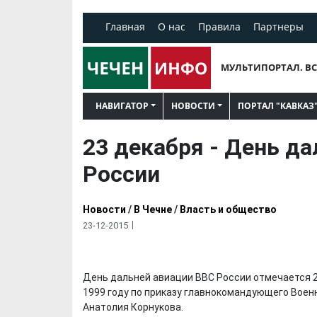
Главная
О нас
Правила
Партнеры
МУЛЬТИПОРТАЛ. ВС
НАВИГАТОР
НОВОСТИ
ПОРТАЛ "КАВКАЗ
23 декабря - День д
России
Новости
/
В Чечне
/
Власть и общество
23-12-2015
День дальней авиации ВВС России отмечается 2
1999 году по приказу главнокомандующего Вое
Анатолия Корнукова.