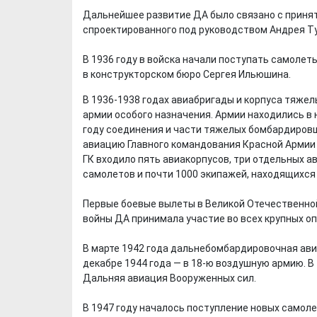
Дальнейшее развитие ДА было связано с принят
спроектированного под руководством Андрея Т
В 1936 году в войска начали поступать самоле
в конструкторском бюро Сергея Ильюшина.
В 1936-1938 годах авиабригады и корпуса тяже
армии особого назначения. Армии находились в
году соединения и части тяжелых бомбардиро
авиацию Главного командования Красной Армии 
ГК входило пять авиакорпусов, три отдельных а
самолетов и почти 1000 экипажей, находящихся 
Первые боевые вылеты в Великой Отечественной
войны ДА принимала участие во всех крупных о
В марте 1942 года дальнебомбардировочная ави
декабре 1944 года — в 18-ю воздушную армию. В
Дальняя авиация Вооруженных сил.
В 1947 году началось поступление новых самоле